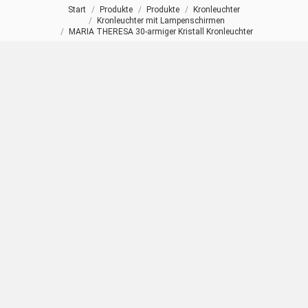
Start
Produkte
Produkte
Kronleuchter
Sie befinden sich hier:
Kronleuchter mit Lampenschirmen
MARIA THERESA 30-armiger Kristall Kronleuchter