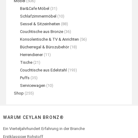
Möbel
(506)
Bar&Cafe Möbel
(31)
Schlafzimmermöbel
(10)
Sessel & Sitzeinheiten
(88)
Couchtische aus Bronze
(36)
Konsolentische & TV & Anrichten
(56)
Bücherregal & Bürozubehör
(18)
Herrendiener
(11)
Tische
(21)
Couchtische aus Edelstahl
(193)
Puffs
(35)
Servicewagen
(10)
Shop
(255)
WARUM CEYLAN BRONZ®
Ein Vierteljahrhundert Erfahrung in der Branche
Erstklassiger Rohstoff