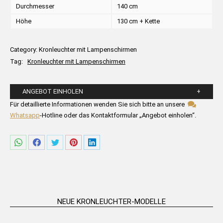
Durchmesser
140 cm
Höhe
130 cm + Kette
Category:
Kronleuchter mit Lampenschirmen
Tag:
Kronleuchter mit Lampenschirmen
ANGEBOT EINHOLEN
Bitte füllen Sie die untenstehenden Felder aus.
Für detaillierte Informationen wenden Sie sich bitte an unsere
Whatsapp
-Hotline oder das Kontaktformular „Angebot einholen“.
Share
Share
Share
Share
Share
on
on
on
on
on
WhatsApp
Facebook
Twitter
Pinterest
LinkedIn
NEUE KRONLEUCHTER-MODELLE