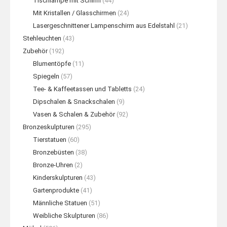
Tischlampe mit Schirm
(44)
Mit Kristallen / Glasschirmen
(24)
Lasergeschnittener Lampenschirm aus Edelstahl
(21)
Stehleuchten
(43)
Zubehör
(192)
Blumentöpfe
(11)
Spiegeln
(57)
Tee- & Kaffeetassen und Tabletts
(24)
Dipschalen & Snackschalen
(9)
Vasen & Schalen & Zubehör
(92)
Bronzeskulpturen
(295)
Tierstatuen
(60)
Bronzebüsten
(38)
Bronze-Uhren
(2)
Kinderskulpturen
(43)
Gartenprodukte
(41)
Männliche Statuen
(51)
Weibliche Skulpturen
(86)