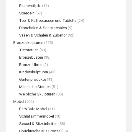
Blumentöpfe
(11)
Spiegeln
(57)
Tee- & Kaffeetassen und Tabletts
(24)
Dipschalen & Snackschalen
(9)
Vasen & Schalen & Zubehör
(92)
Bronzeskulpturen
(295)
Tierstatuen
(60)
Bronzebüsten
(38)
Bronze-Uhren
(2)
Kinderskulpturen
(43)
Gartenprodukte
(41)
Männliche Statuen
(51)
Weibliche Skulpturen
(86)
Möbel
(506)
Bar&Cafe Möbel
(31)
Schlafzimmermöbel
(10)
Sessel & Sitzeinheiten
(88)
Couchtische aus Bronze
(36)