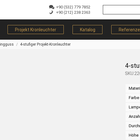
+90 (532) 779 7852
+90 (212) 238 2363
Projekt Kronleuchter
Katalog
Referenz
singguss
4-stufiger Projekt-Kronleuchter
4-stu
SKU:22
Materi
Farbe
Lamp
Anzah
Durch
Höhe