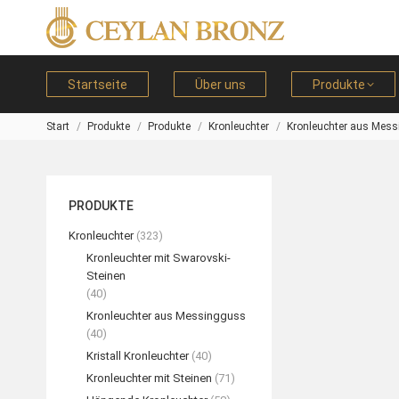
Startseite
Über uns
Produkte
Start
Produkte
Produkte
Kronleuchter
Kronleuchter aus Mes
Sie befinden sich hier:
PRODUKTE
Kronleuchter
(323)
Kronleuchter mit Swarovski-
Steinen
(40)
Kronleuchter aus Messingguss
(40)
Kristall Kronleuchter
(40)
Kronleuchter mit Steinen
(71)