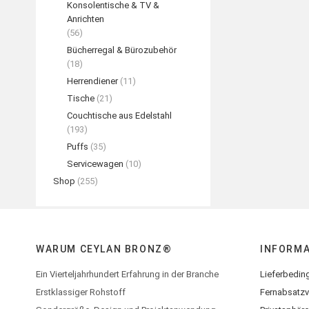
Konsolentische & TV &
Anrichten
(56)
Bücherregal & Bürozubehör
(18)
Herrendiener
(11)
Tische
(21)
Couchtische aus Edelstahl
(193)
Puffs
(35)
Servicewagen
(10)
Shop
(255)
WARUM CEYLAN BRONZ®
INFORM
Ein Vierteljahrhundert Erfahrung in der Branche
Lieferbedin
Erstklassiger Rohstoff
Fernabsatzv