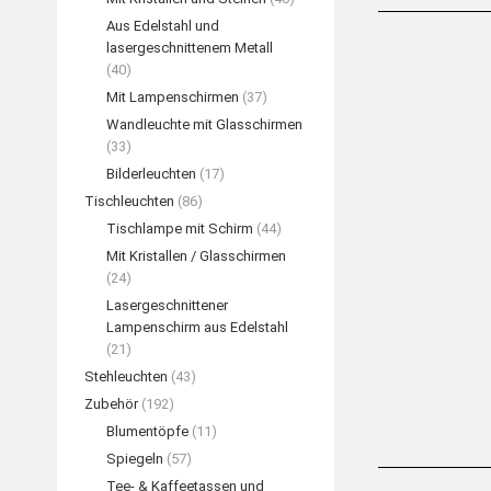
Aus Edelstahl und
lasergeschnittenem Metall
(40)
Mit Lampenschirmen
(37)
Wandleuchte mit Glasschirmen
(33)
Bilderleuchten
(17)
Tischleuchten
(86)
Tischlampe mit Schirm
(44)
Mit Kristallen / Glasschirmen
(24)
MARIA TE
Lasergeschnittener
Kristallkronle
Lampenschirm aus Edelstahl
WEIT
(21)
Stehleuchten
(43)
Zubehör
(192)
Blumentöpfe
(11)
Spiegeln
(57)
Tee- & Kaffeetassen und