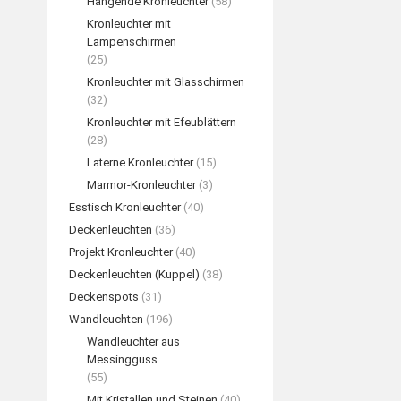
Hängende Kronleuchter
(58)
Kronleuchter mit
Lampenschirmen
(25)
Kronleuchter mit Glasschirmen
(32)
Kronleuchter mit Efeublättern
(28)
Laterne Kronleuchter
(15)
Marmor-Kronleuchter
(3)
Esstisch Kronleuchter
(40)
Deckenleuchten
(36)
Projekt Kronleuchter
(40)
Deckenleuchten (Kuppel)
(38)
Deckenspots
(31)
Wandleuchten
(196)
Wandleuchter aus
Messingguss
(55)
Mit Kristallen und Steinen
(40)