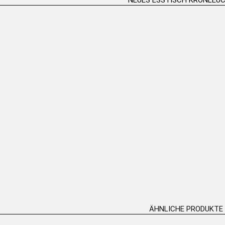
RESA Grüner
MARIA THERESA 12-armiger Esstisch
MARIA TERE
uchter , 12-armig
Kronleuchter
ERLESEN
WEITERLESEN
ÄHNLICHE PRODUKTE