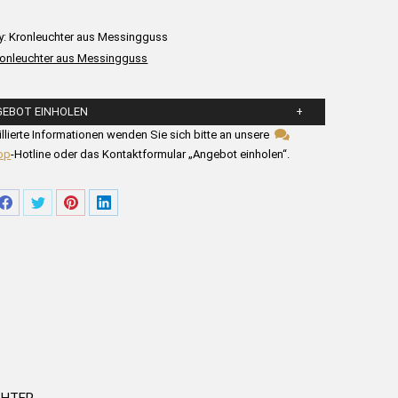
y:
Kronleuchter aus Messingguss
ronleuchter aus Messingguss
GEBOT EINHOLEN
llen Sie die untenstehenden Felder aus.
illierte Informationen wenden Sie sich bitte an unsere
pp
-Hotline oder das Kontaktformular „Angebot einholen“.
re
Share
Share
Share
Share
on
on
on
on
tsApp
Facebook
Twitter
Pinterest
LinkedIn
CHTER