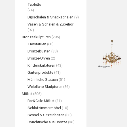
Tabletts
(24)
Dipschalen & Snackschalen
(9)
Vasen & Schalen & Zubehör
(92)
Bronzeskulpturen
(295)
Tierstatuen
(60)
Bronzebüsten
(38)
Bronze-Uhren
(2)
Kinderskulpturen
(43)
Gartenprodukte
(41)
Männliche Statuen
(51)
Weibliche Skulpturen
(86)
Möbel
(506)
Bar&Cafe Möbel
(31)
Schlafzimmermöbel
(10)
Sessel & Sitzeinheiten
(88)
Couchtische aus Bronze
(36)