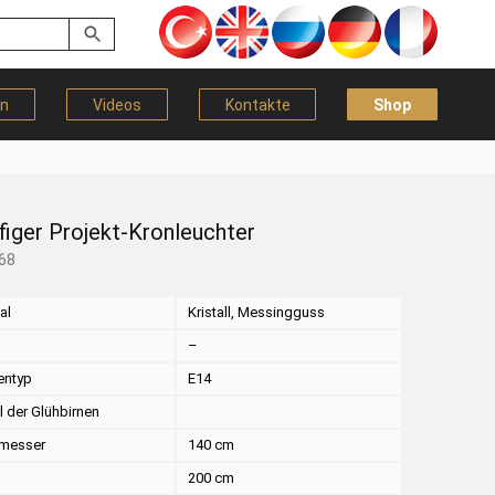
en
Videos
Kontakte
Shop
figer Projekt-Kronleuchter
68
al
Kristall, Messingguss
–
entyp
E14
l der Glühbirnen
messer
140 cm
200 cm