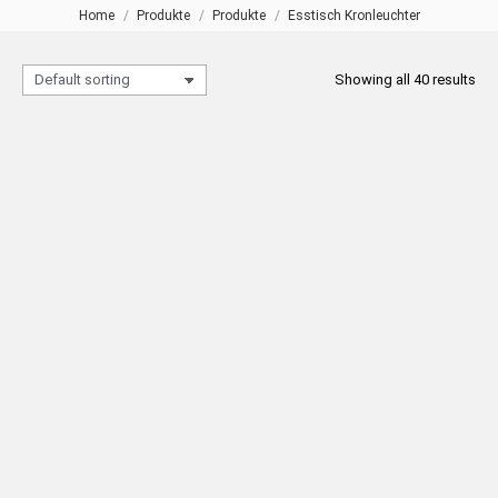
Home
Produkte
Produkte
Esstisch Kronleuchter
Sie befinden sich hier:
Showing all 40 results
1354 Tropfen Stein 16-armiger
2242 Rotes Kristall 1-Arm-
Kronleuchter
Kronleuchter
READ MORE
READ MORE