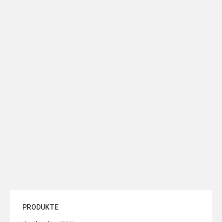
ZÜHRE 12-armiger Esstisch
ZÜHRE 12-armiger Esstisch
Kronleuchter
Kronleuchter
READ MORE
READ MORE
PRODUKTE