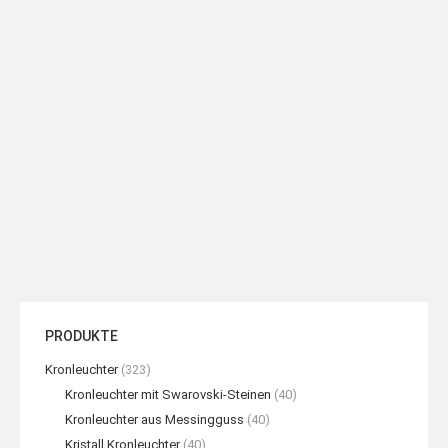
ROLEX Tischlampe
Tischlampe 5 Lampen
READ MORE
READ MORE
PRODUKTE
Kronleuchter
(323)
Kronleuchter mit Swarovski-Steinen
(40)
Kronleuchter aus Messingguss
(40)
Kristall Kronleuchter
(40)