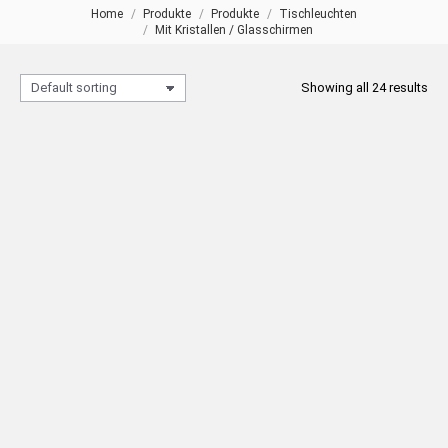
Home
Produkte
Produkte
Tischleuchten
Sie befinden sich hier:
Mit Kristallen / Glasschirmen
Showing all 24 results
031 Tischlampe mit Kristallen
ASOS Glas-Tischlampe (Rosa)
READ MORE
READ MORE