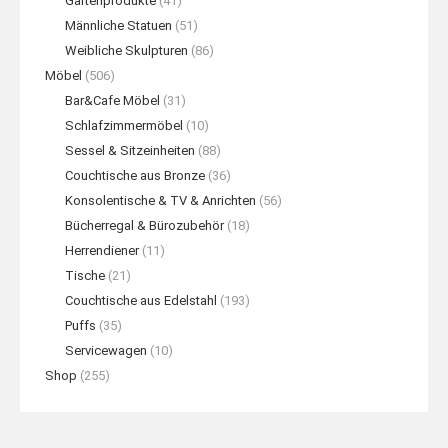
Gartenprodukte
(41)
Männliche Statuen
(51)
Weibliche Skulpturen
(86)
Möbel
(506)
Bar&Cafe Möbel
(31)
Schlafzimmermöbel
(10)
Sessel & Sitzeinheiten
(88)
Couchtische aus Bronze
(36)
Konsolentische & TV & Anrichten
(56)
Bücherregal & Bürozubehör
(18)
Herrendiener
(11)
Tische
(21)
Couchtische aus Edelstahl
(193)
Puffs
(35)
Servicewagen
(10)
Shop
(255)