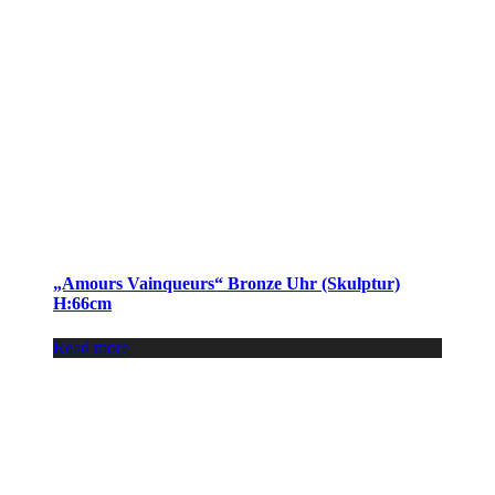
„Amours Vainqueurs“ Bronze Uhr (Skulptur)
H:66cm
Read more