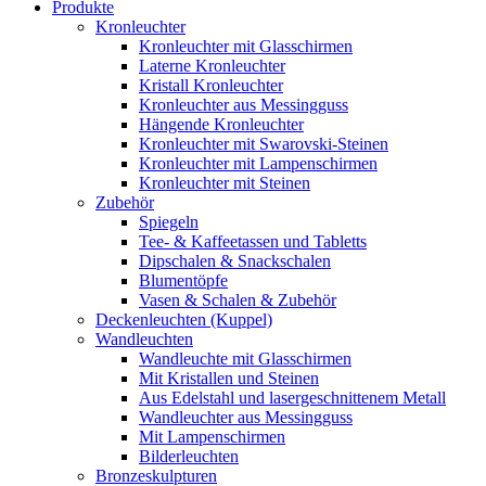
Produkte
Kronleuchter
Kronleuchter mit Glasschirmen
Laterne Kronleuchter
Kristall Kronleuchter
Kronleuchter aus Messingguss
Hängende Kronleuchter
Kronleuchter mit Swarovski-Steinen
Kronleuchter mit Lampenschirmen
Kronleuchter mit Steinen
Zubehör
Spiegeln
Tee- & Kaffeetassen und Tabletts
Dipschalen & Snackschalen
Blumentöpfe
Vasen & Schalen & Zubehör
Deckenleuchten (Kuppel)
Wandleuchten
Wandleuchte mit Glasschirmen
Mit Kristallen und Steinen
Aus Edelstahl und lasergeschnittenem Metall
Wandleuchter aus Messingguss
Mit Lampenschirmen
Bilderleuchten
Bronzeskulpturen