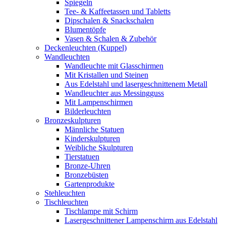
Spiegeln
Tee- & Kaffeetassen und Tabletts
Dipschalen & Snackschalen
Blumentöpfe
Vasen & Schalen & Zubehör
Deckenleuchten (Kuppel)
Wandleuchten
Wandleuchte mit Glasschirmen
Mit Kristallen und Steinen
Aus Edelstahl und lasergeschnittenem Metall
Wandleuchter aus Messingguss
Mit Lampenschirmen
Bilderleuchten
Bronzeskulpturen
Männliche Statuen
Kinderskulpturen
Weibliche Skulpturen
Tierstatuen
Bronze-Uhren
Bronzebüsten
Gartenprodukte
Stehleuchten
Tischleuchten
Tischlampe mit Schirm
Lasergeschnittener Lampenschirm aus Edelstahl