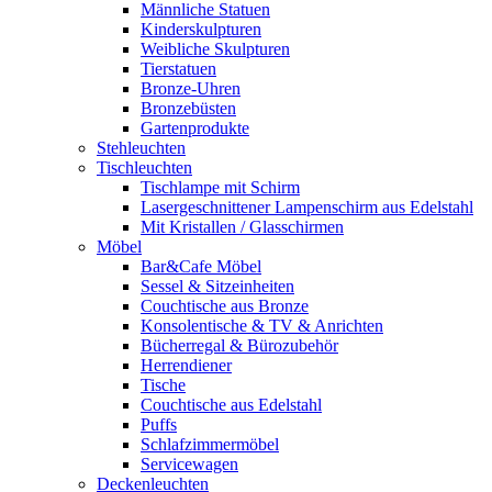
Männliche Statuen
Kinderskulpturen
Weibliche Skulpturen
Tierstatuen
Bronze-Uhren
Bronzebüsten
Gartenprodukte
Stehleuchten
Tischleuchten
Tischlampe mit Schirm
Lasergeschnittener Lampenschirm aus Edelstahl
Mit Kristallen / Glasschirmen
Möbel
Bar&Cafe Möbel
Sessel & Sitzeinheiten
Couchtische aus Bronze
Konsolentische & TV & Anrichten
Bücherregal & Bürozubehör
Herrendiener
Tische
Couchtische aus Edelstahl
Puffs
Schlafzimmermöbel
Servicewagen
Deckenleuchten