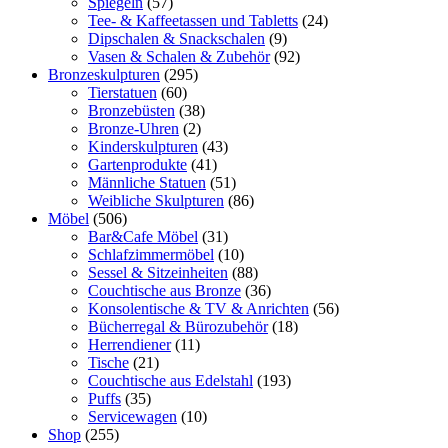
Spiegeln
(57)
Tee- & Kaffeetassen und Tabletts
(24)
Dipschalen & Snackschalen
(9)
Vasen & Schalen & Zubehör
(92)
Bronzeskulpturen
(295)
Tierstatuen
(60)
Bronzebüsten
(38)
Bronze-Uhren
(2)
Kinderskulpturen
(43)
Gartenprodukte
(41)
Männliche Statuen
(51)
Weibliche Skulpturen
(86)
Möbel
(506)
Bar&Cafe Möbel
(31)
Schlafzimmermöbel
(10)
Sessel & Sitzeinheiten
(88)
Couchtische aus Bronze
(36)
Konsolentische & TV & Anrichten
(56)
Bücherregal & Bürozubehör
(18)
Herrendiener
(11)
Tische
(21)
Couchtische aus Edelstahl
(193)
Puffs
(35)
Servicewagen
(10)
Shop
(255)