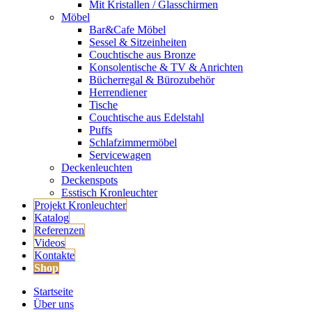
Mit Kristallen / Glasschirmen
Möbel
Bar&Cafe Möbel
Sessel & Sitzeinheiten
Couchtische aus Bronze
Konsolentische & TV & Anrichten
Bücherregal & Bürozubehör
Herrendiener
Tische
Couchtische aus Edelstahl
Puffs
Schlafzimmermöbel
Servicewagen
Deckenleuchten
Deckenspots
Esstisch Kronleuchter
Projekt Kronleuchter
Katalog
Referenzen
Videos
Kontakte
Shop
Startseite
Über uns