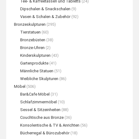
Tee- & Kaffeetassen und Tabletts
(24)
Dipschalen & Snackschalen
(9)
Vasen & Schalen & Zubehör
(92)
Bronzeskulpturen
(295)
Tierstatuen
(60)
Bronzebüsten
(38)
Bronze-Uhren
(2)
Kinderskulpturen
(43)
Gartenprodukte
(41)
Männliche Statuen
(51)
Weibliche Skulpturen
(86)
Möbel
(506)
Bar&Cafe Möbel
(31)
Schlafzimmermöbel
(10)
Sessel & Sitzeinheiten
(88)
Couchtische aus Bronze
(36)
Konsolentische & TV & Anrichten
(56)
Bücherregal & Bürozubehör
(18)