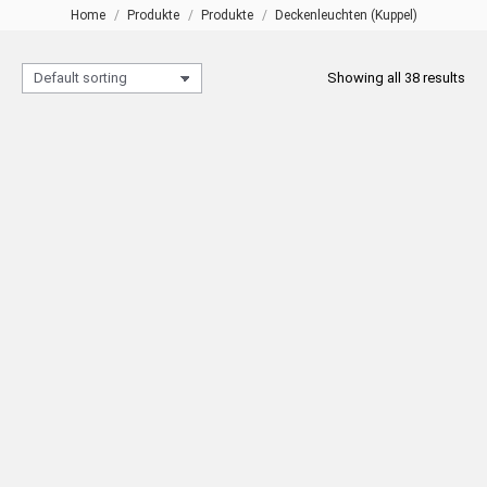
Home
Produkte
Produkte
Deckenleuchten (Kuppel)
Sie befinden sich hier:
Showing all 38 results
Blumenmotiv-Deckenleuchte
BUKET Deckenleuchte (Kuppel)
(Kuppel) Ø44
Ø82
READ MORE
READ MORE