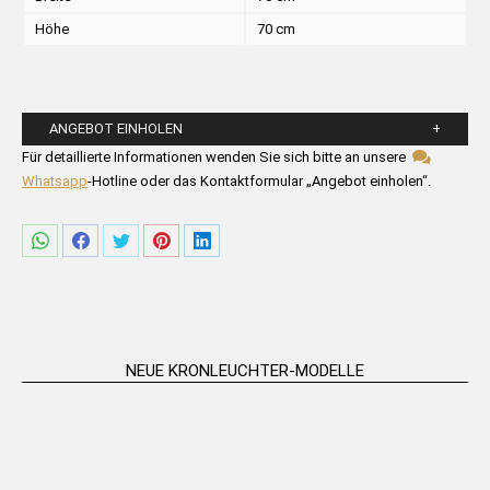
Höhe
70 cm
ANGEBOT EINHOLEN
Bitte füllen Sie die untenstehenden Felder aus.
Für detaillierte Informationen wenden Sie sich bitte an unsere
Whatsapp
-Hotline oder das Kontaktformular „Angebot einholen“.
Share
Share
Share
Share
Share
on
on
on
on
on
WhatsApp
Facebook
Twitter
Pinterest
LinkedIn
NEUE KRONLEUCHTER-MODELLE