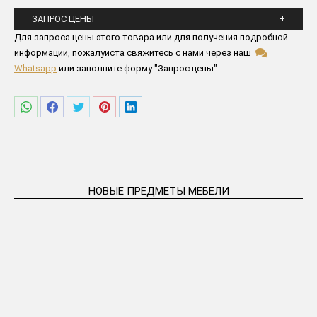
ЗАПРОС ЦЕНЫ
Пожалуйста заполните все поля ниже
Для запроса цены этого товара или для получения подробной
информации, пожалуйста свяжитесь с нами через наш
Whatsapp
или заполните форму "Запрос цены".
Поделиться
Поделиться
Поделиться
Поделиться
Поделиться
в
в
в
в
в
WhatsApp
Facebook
Twitter
Pinterest
LinkedIn
НОВЫЕ ПРЕДМЕТЫ МЕБЕЛИ