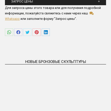
ЗАПРОС ЦЕНЫ
Пожалуйста заполните все поля ниже
Для запроса цены этого товара или для получения подробной
информации, пожалуйста свяжитесь с нами через наш
Whatsapp
или заполните форму "Запрос цены".
Поделиться
Поделиться
Поделиться
Поделиться
Поделиться
в
в
в
в
в
WhatsApp
Facebook
Twitter
Pinterest
LinkedIn
НОВЫЕ БРОНЗОВЫЕ СКУЛЬПТУРЫ