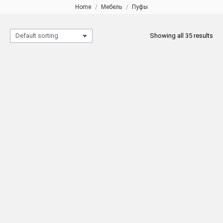
Home
Мебель
Пуфы
You are here:
Showing all 35 results
6394 Пуф стёганый
6395 KABARALI Пуф стёганый
READ MORE
READ MORE