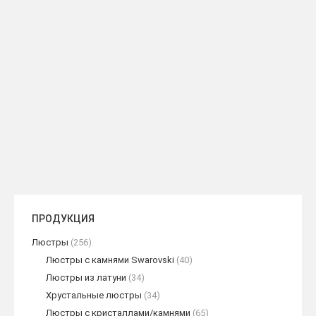
ZIP Пуф золотой матовый
420,00
$
ADD TO CART
ПРОДУКЦИЯ
Люстры
(256)
Люстры с камнями Swarovski
(40)
Люстры из латуни
(34)
Хрустальные люстры
(34)
Люстры с кристаллами/камнями
(65)