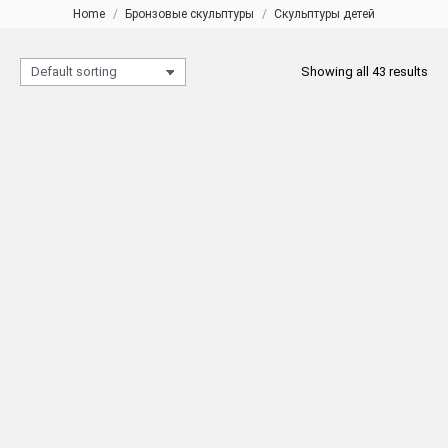
Home
Бронзовые скульптуры
Скульптуры детей
You are here:
Showing all 43 results
Бронзовая скульптура
Бронзовая скульптура
импровизатора H:58 см
мальчика-рыбака H:47 см
READ MORE
READ MORE