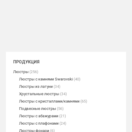
Бронзоваяфигурка «Писающий
мальчик» H:42 см
READ MORE
ПРОДУКЦИЯ
Люстры
(256)
Люстры с камнями Swarovski
(40)
Люстры из латуни
(34)
Хрустальные люстры
(34)
Люстры с кристаллами/камнями
(65)
Подвесные люстры
(56)
Люстры с абажурами
(21)
Люстры с плафонами
(24)
Люстры-фонари
(6)