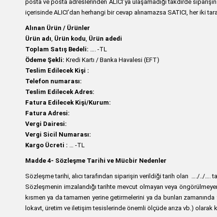
posta ve posta adreslerinden ALICI’ya ulaşamadığı takdirde siparişin 
içerisinde ALICI’dan herhangi bir cevap alınamazsa SATICI, her iki tara
Alınan Ürün / Ürünler
Ürün adı
,
Ürün kodu
,
Ürün adedi
Toplam Satış Bedeli:
…. -TL
Ödeme Şekli:
Kredi Kartı / Banka Havalesi (EFT)
Teslim Edilecek Kişi :
Telefon numarası:
Teslim Edilecek Adres:
Fatura Edilecek Kişi/Kurum:
Fatura Adresi:
Vergi Dairesi:
Vergi Sicil Numarası:
Kargo Ücreti :
… -TL
Madde 4-
Sözleşme Tarihi ve Mücbir Nedenler
Sözleşme tarihi, alıcı tarafından siparişin verildiği tarih olan …./../…. tar
Sözleşmenin imzalandığı tarihte mevcut olmayan veya öngörülmeyen, tar
kısmen ya da tamamen yerine getirmelerini ya da bunları zamanında y
lokavt, üretim ve iletişim tesislerinde önemli ölçüde arıza vb.) olarak