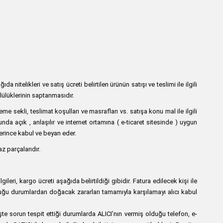
a nitelikleri ve satış ücreti belirtilen ürünün satışı ve teslimi ile ilgili
ülüklerinin saptanmasıdır.
deme sekli, teslimat koşulları ve masrafları vs. satışa konu mal ile ilgili
nda açık , anlaşılır ve internet ortamına ( e-ticaret sitesinde ) uygun
lerince kabul ve beyan eder.
z parçalarıdır.
leri, kargo ücreti aşağıda belirtildiği gibidir. Fatura edilecek kişi ile
duğu durumlardan doğacak zararları tamamıyla karşılamayı alıcı kabul
te sorun tespit ettiği durumlarda ALICI’nın vermiş olduğu telefon, e-