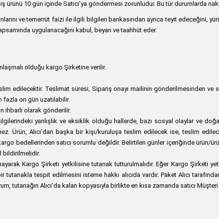
ş ürünü 10 gün içinde Satıcı’ya göndermesi zorunludur. Bu tür durumlarda nakliye 
ranlarını ve temerrüt faizi ile ilgili bilgileri bankasından ayrıca teyit edeceğini,
 kapsamında uygulanacağını kabul, beyan ve taahhüt eder.
anlaşmalı olduğu kargo Şirketine verilir.
teslim edilecektir. Teslimat süresi, Sipariş onayı mailinin gönderilmesinden ve
n fazla on gün uzatılabilir.
 ihbarlı olarak gönderilir.
lgilerindeki yanlışlık ve eksiklik olduğu hallerde, bazı sosyal olaylar ve doğa
ez. Ürün, Alıcı’dan başka bir kişi/kuruluşa teslim edilecek ise, teslim edile
rgo bedellerinden satıcı sorumlu değildir. Belirtilen günler içeriğinde ürün/ü
ildirilmelidir.
ak Kargo Şirketi yetkilisine tutanak tutturulmalıdır. Eğer Kargo Şirketi yet
ir tutanakla tespit edilmesini isteme hakkı alıcıda vardır. Paket Alıcı tarafınd
m, tutanağın Alıcı’da kalan kopyasıyla birlikte en kısa zamanda satıcı Müşteri H