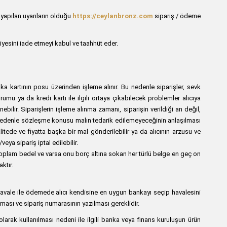
 yapılan uyarıların olduğu
https://ceylanbronz.com
sipariş / ödeme
iyesini iade etmeyi kabul ve taahhüt eder.
anka kartının posu üzerinden işleme alınır. Bu nedenle siparişler, sevk
u ya da kredi kartı ile ilgili ortaya çıkabilecek problemler alıcıya
nebilir. Siparişlerin işleme alınma zamanı, siparişin verildiği an değil,
 bir nedenle sözleşme konusu malın tedarik edilemeyeceğinin anlaşılması
itede ve fiyatta başka bir mal gönderilebilir ya da alıcının arzusu ve
ya sipariş iptal edilebilir.
oplam bedel ve varsa onu borç altına sokan her türlü belge en geç on
ktır.
. Havale ile ödemede alıcı kendisine en uygun bankayı seçip havalesini
lması ve sipariş numarasının yazılması gereklidir.
larak kullanılması nedeni ile ilgili banka veya finans kuruluşun ürün