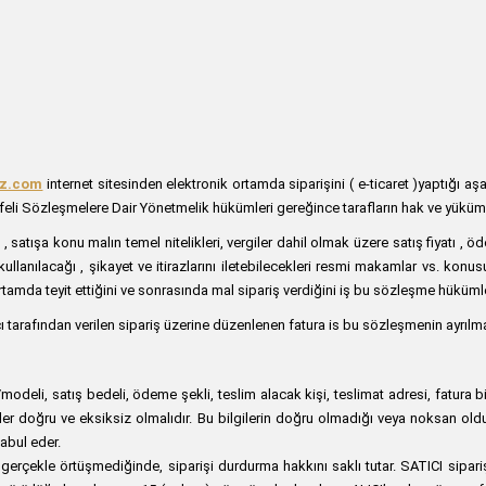
nz.com
internet sitesinden elektronik ortamda siparişini ( e-ticaret )yaptığı aşağıd
eli Sözleşmelere Dair Yönetmelik hükümleri gereğince tarafların hak ve yüküml
i , satışa konu malın temel nitelikleri, vergiler dahil olmak üzere satış fiyatı , ö
llanılacağı , şikayet ve itirazlarını iletebilecekleri resmi makamlar vs. konusu
ik ortamda teyit ettiğini ve sonrasında mal sipariş verdiğini iş bu sözleşme hüküm
cı tarafından verilen sipariş üzerine düzenlenen fatura is bu sözleşmenin ayrılma
odeli, satış bedeli, ödeme şekli, teslim alacak kişi, teslimat adresi, fatura bilgi
ler doğru ve eksiksiz olmalıdır. Bu bilgilerin doğru olmadığı veya noksan ol
abul eder.
gerçekle örtüşmediğinde, siparişi durdurma hakkını saklı tutar. SATICI sipariş