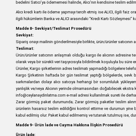
bedelini Satıcı’ya ödememesi halinde, Alıcı’nın kendisine teslim edilmi
Alıcı kredi kartı ile ödeme yapmayı tercih etmiş ise ALICI, ilgili faiz o
ilgili hükümlerin Banka ve ALICI arasındaki “Kredi Kartı Sözleşmesi”
Madde 8-
Sevkiyat/Teslimat Prosedürü
Sevkiyat:
Sipariş onayı mailinin gönderilmesiyle birlikte, ürün/ürünler satıcının 
Teslimat:
Ürün/ürünler satıcının anlaşmalı olduğu kargo ile alıcının adresine 
olarak veya bir sürekli veri taşıyıcısıyla bildirilmek koşuluyla bu süre e
Ürünler, Kargo şirketlerinin adres teslimatı yapmadığı bölgelere telefon
Kargo Şirketinin haftada bir gün teslimat yaptığı bölgelerde, sevk bi
sarkmalardan dolayı alıcı satıcıya herhangi bir sorumluluk yükleyem
yanlışlık ve/veya Alıcının yerinde olmamasından doğabilecek ekstra ka
info@ceylanaydinlatma.com e-mail adresi kullanılmak sureti ile derhal b
Zarar görmüş paket durumunda; Zarar görmüş paketler teslim alınmayar
ürünlerin hasarsız teslim edildiğini kontrol ettirme ve durumun yine b
kabul edilmiş olur. Paket kabul edilmemiş ve tutanak tutulmuş ise, duru
Madde 9-
Ürün İade ve Cayma Hakkına İlişkin Prosedürü
Ürün İade: