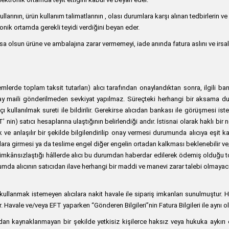
arının, ürün kullanım talimatlarının , olası durumlara karşı alınan tedbirlerin ve
onik ortamda gerekli teyidi verdiğini beyan eder.
a olsun ürüne ve ambalajına zarar vermemeyi, iade anında fatura aslını ve irsal
emlerde toplam taksit tutarları) alıcı tarafından onaylandıktan sonra, ilgili b
y maili gönderilmeden sevkiyat yapılmaz. Süreçteki herhangi bir aksama durum
 kullanılmak sureti ile bildirilir. Gerekirse alıcıdan bankası ile görüşmesi iste
FT’ nin) satıcı hesaplarına ulaştığının belirlendiği andır. İstisnai olarak haklı
e anlaşılır bir şekilde bilgilendirilip onay vermesi durumunda alıcıya eşit kal
ara girmesi ya da teslime engel diğer engelin ortadan kalkması beklenebilir ve/ve
mkânsızlaştığı hâllerde alıcı bu durumdan haberdar edilerek ödemiş olduğu t
umda alıcının satıcıdan ilave herhangi bir maddi ve manevi zarar talebi olmayaca
i kullanmak istemeyen alıcılara nakit havale ile sipariş imkanları sunulmuştur
 Havale ve/veya EFT yaparken “Gönderen Bilgileri”nin Fatura Bilgileri ile aynı o
undan kaynaklanmayan bir şekilde yetkisiz kişilerce haksız veya hukuka aykırı o