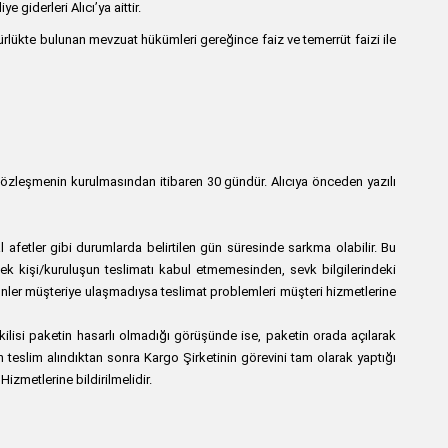
giderleri Alıcı’ya aittir.
 yürürlükte bulunan mevzuat hükümleri gereğince faiz ve temerrüt faizi ile
 sözleşmenin kurulmasından itibaren 30 gündür. Alıcıya önceden yazılı
l afetler gibi durumlarda belirtilen gün süresinde sarkma olabilir. Bu
cek kişi/kuruluşun teslimatı kabul etmemesinden, sevk bilgilerindeki
rünler müşteriye ulaşmadıysa teslimat problemleri müşteri hizmetlerine
kilisi paketin hasarlı olmadığı görüşünde ise, paketin orada açılarak
an teslim alındıktan sonra Kargo Şirketinin görevini tam olarak yaptığı
izmetlerine bildirilmelidir.