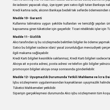
ile iadesini yapacak olup, üye işyeri yani satıcı ilgili tutarı Bank
Kredi kartına iade, alıcının Bankaya bedeli tek seferde ödemesinden 
Madde 10- Garanti
Kullanma talimatına uygun şekilde kullanılan ve temizliği yapılan ürü
kapsamına giren tüketiciler için geçerlidir. Ticari nitelikteki işler içi
Madde 11- Gizlilik
Alıcı tarafından iş bu sözleşmede belirtilen bilgiler ile ödeme yapmak am
Satıcı bu bilgileri sadece idari/ yasal zorunluluğun mevcudiyeti çerçe
ilgili makama sağlayabilir.
Kredi Kartı bilgileri kesinlikle saklanmaz, Kredi Kartı bilgileri sadece t
Alıcıya ait e-posta adresi, posta adresi ve telefon gibi bilgiler yalnız
promosyon bilgileri alıcıya onayı sonrasında gönderilebilir.
Madde 12-
Uyuşmazlık Durumunda Yetkili Mahkeme ve İcra Dai
İşbu sözleşmenin uygulanmasından kaynaklanan uyuşmazlık halinde, San
Tüketici Mahkemeleri yetkilidir.
Siparişin gerçekleşmesi durumunda Alıcı işbu sözleşmenin tüm koşulla