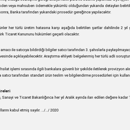
aya nakden veya mahsuben ödemekle yükümlü olduğundan yukarıda detayları belir
sonra, Banka tarafından yukarıdaki prosedür gereğince yapılacaktır.
nler her türlü üretim hatasına karşı aşağıda belirtilen şartlar dahilinde 2 yıl 
n Türk Ticaret Kanununu hükümleri geçerli olacaktır.
acı ile satıcıya bildirdiği bilgiler satıcı tarafından 3. şahıslarla paylaşılmayaca
vesinde açıklayabilecektir. Araştırma ehliyeti belgelenmiş her türlü adli soruşt
ahsilat işlemi sırasında ilgili bankalara güvenli bir şekilde iletilerek provizyon al
ca satıcı tarafından standart ürün teslim ve bilgilendirme prosedürleri için kullan
releri
ayi ve Ticaret Bakanlığınca her yıl Aralık ayında ilan edilen değere kadar Tüke
rını kabul etmiş sayılır. …/…/ 2020