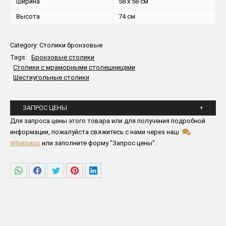
Ширина
58 x 58 см
Высота
74 см
Category:
Столики бронзовые
Tags:
Бронзовые столики
Столики с мраморными столешницами
Шестиугольные столики
ЗАПРОС ЦЕНЫ
Пожалуйста заполните все поля ниже
Для запроса цены этого товара или для получения подробной
информации, пожалуйста свяжитесь с нами через наш
Whatsapp
или заполните форму "Запрос цены".
Поделиться
Поделиться
Поделиться
Поделиться
Поделиться
в
в
в
в
в
WhatsApp
Facebook
Twitter
Pinterest
LinkedIn