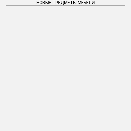
НОВЫЕ ПРЕДМЕТЫ МЕБЕЛИ
Бронзовый шестиугольный
Бронзовое основание стола
столик 58×58 см
«Бал» H:82 см
ПОДРОБНЕЕ
ПОДРОБНЕЕ