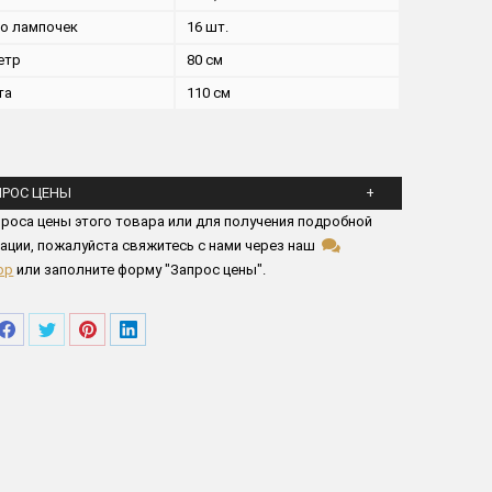
во лампочек
16 шт.
етр
80 см
та
110 см
ПРОС ЦЕНЫ
йста заполните все поля ниже
роса цены этого товара или для получения подробной
ации, пожалуйста свяжитесь с нами через наш
pp
или заполните форму "Запрос цены".
елиться
Поделиться
Поделиться
Поделиться
Поделиться
в
в
в
в
tsApp
Facebook
Twitter
Pinterest
LinkedIn