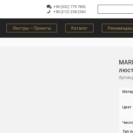
+90 (532) 779 7852
+90 (212) 238 2363
Люстры — Проекты
Каталог
Рекомендац
MARI
люст
Артику
Мате
Цвет
Числ
Тип л