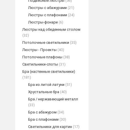
Подвесные люстры
(56)
Люстры с абажурами
(21)
Люстры с плафонами
(24)
Люстры-фонари
(6)
Люстры над обеденным столом
(32)
Потолочные светильники
(35)
Люстры - Проекты
(40)
Потолочные плафоны
(38)
Светильники-споты
(31)
Бра (настенные светильники)
(181)
Бра из литой латуни
(51)
Хрустальные бра
(40)
Бра / нержавеющий металл
(33)
Бра с абажуром
(34)
Бра с плафонами
(30)
Светильники для картин
(17)