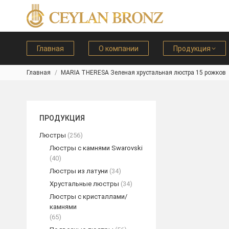
Главная
О компании
Продукция
Главная
MARIA THERESA Зеленая хрустальная люстра 15 рожков
Вы здесь:
ПРОДУКЦИЯ
Люстры
(256)
Люстры с камнями Swarovski
(40)
Люстры из латуни
(34)
Хрустальные люстры
(34)
Люстры с кристаллами/
камнями
(65)