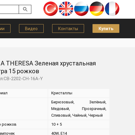
ии
Видео
Контакты
Купить
A THERESA Зеленая хрустальная
ра 15 рожков
л:CB-2202-CH-16A-Y
риал
Кристаллы
Бирюзовый, Зелёный,
Медовый, Прозрачный,
Сливовый, Чайный, Черный
о рожков
10 + 5
ампочек
40W, E14