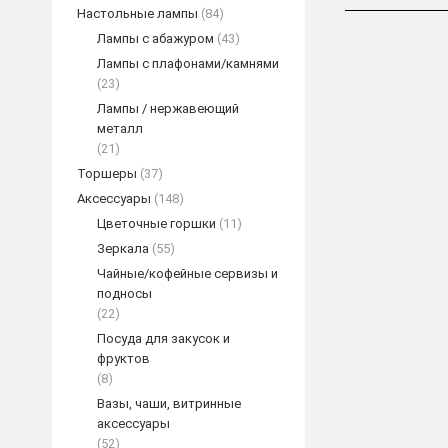
Настольные лампы
(84)
Лампы с абажуром
(43)
Лампы с плафонами/камнями
(23)
Лампы / нержавеющий
металл
(21)
Торшеры
(37)
Аксессуары
(148)
Цветочные горшки
(11)
Зеркала
(55)
Maria Ther
Чайные/кофейные сервизы и
обеденным с
подносы
(22)
ПОД
Посуда для закусок и
фруктов
(8)
Вазы, чаши, витринные
аксессуары
(52)