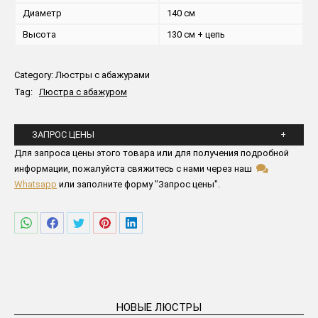
Диаметр
140 см
Высота
130 см + цепь
Category:
Люстры с абажурами
Tag:
Люстра с абажуром
ЗАПРОС ЦЕНЫ
Пожалуйста заполните все поля ниже
Для запроса цены этого товара или для получения подробной
информации, пожалуйста свяжитесь с нами через наш
Whatsapp
или заполните форму "Запрос цены".
Поделиться
Поделиться
Поделиться
Поделиться
Поделиться
в
в
в
в
в
WhatsApp
Facebook
Twitter
Pinterest
LinkedIn
НОВЫЕ ЛЮСТРЫ