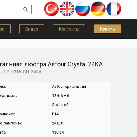
ии
Видео
Контакты
Купить
тальная люстра Asfour Crystal 24KA
ул:CB-0215-CH-24KA
риал
Asfour кристаллы
о рожков
12 + 6 + 6
Золотой
ампочек
E14
во лампочек
24 шт.
етр
130 см