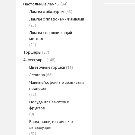
Настольные лампы
(84)
Лампы с абажуром
(43)
Лампы с плафонами/камнями
(23)
Лампы / нержавеющий
металл
(21)
Торшеры
(37)
Аксессуары
(148)
Цветочные горшки
(11)
Зеркала
(55)
Maria Ther
Чайные/кофейные сервизы и
обеденным с
подносы
(22)
ПОД
Посуда для закусок и
фруктов
(8)
Вазы, чаши, витринные
аксессуары
(52)