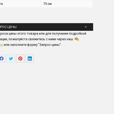
та
75 см
ПРОС ЦЕНЫ
йста заполните все поля ниже
роса цены этого товара или для получения подробной
ации, пожалуйста свяжитесь с нами через наш
pp
или заполните форму "Запрос цены".
елиться
Поделиться
Поделиться
Поделиться
Поделиться
в
в
в
в
tsApp
Facebook
Twitter
Pinterest
LinkedIn