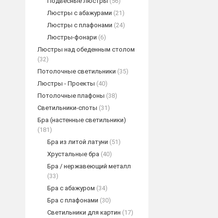
Подвесные люстры
(56)
Люстры с абажурами
(21)
Люстры с плафонами
(24)
Люстры-фонари
(6)
Люстры над обеденным столом
(32)
Потолочные светильники
(35)
Люстры - Проекты
(40)
Потолочные плафоны
(38)
Светильники-споты
(31)
Бра (настенные светильники)
(181)
Бра из литой латуни
(51)
Хрустальные бра
(40)
Бра / нержавеющий металл
(33)
Бра с абажуром
(34)
Бра с плафонами
(30)
Светильники для картин
(17)