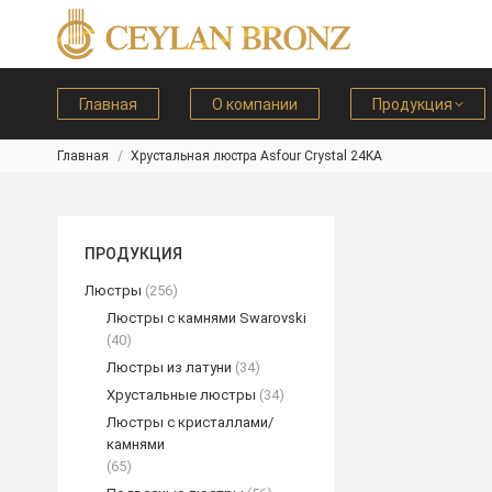
Главная
О компании
Продукция
Главная
Хрустальная люстра Asfour Crystal 24KA
Вы здесь:
ПРОДУКЦИЯ
Люстры
(256)
Люстры с камнями Swarovski
(40)
Люстры из латуни
(34)
Хрустальные люстры
(34)
Люстры с кристаллами/
камнями
(65)