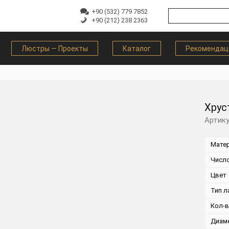
+90 (532) 779 7852
+90 (212) 238 2363
Люстры — Проекты
Каталог
Рекомендац
Хрус
Артик
Мате
Числ
Цвет
Тип л
Кол-
Диам