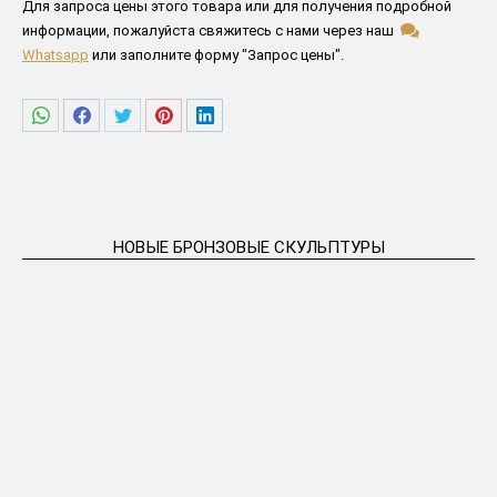
Пожалуйста заполните все поля ниже
Для запроса цены этого товара или для получения подробной
информации, пожалуйста свяжитесь с нами через наш
Whatsapp
или заполните форму "Запрос цены".
Поделиться
Поделиться
Поделиться
Поделиться
Поделиться
в
в
в
в
в
WhatsApp
Facebook
Twitter
Pinterest
LinkedIn
НОВЫЕ БРОНЗОВЫЕ СКУЛЬПТУРЫ