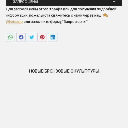
ЗАПРОС ЦЕНЫ
Пожалуйста заполните все поля ниже
Для запроса цены этого товара или для получения подробной
информации, пожалуйста свяжитесь с нами через наш
Whatsapp
или заполните форму "Запрос цены".
Поделиться
Поделиться
Поделиться
Поделиться
Поделиться
в
в
в
в
в
WhatsApp
Facebook
Twitter
Pinterest
LinkedIn
НОВЫЕ БРОНЗОВЫЕ СКУЛЬПТУРЫ