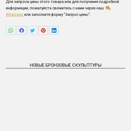
Пожалуйста заполните все поля ниже
Для запроса цены этого товара или для получения подробной
информации, пожалуйста свяжитесь с нами через наш
Whatsapp
или заполните форму "Запрос цены".
Поделиться
Поделиться
Поделиться
Поделиться
Поделиться
в
в
в
в
в
WhatsApp
Facebook
Twitter
Pinterest
LinkedIn
НОВЫЕ БРОНЗОВЫЕ СКУЛЬПТУРЫ