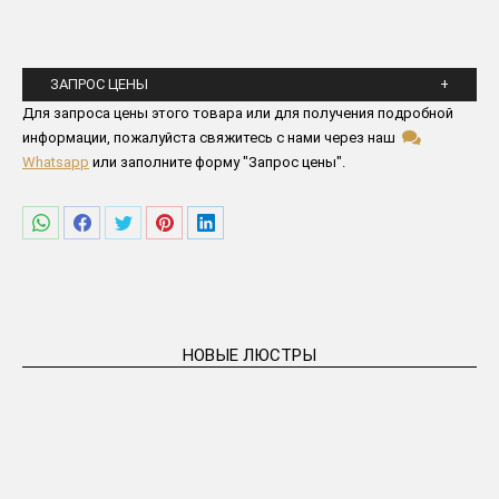
ЗАПРОС ЦЕНЫ
Пожалуйста заполните все поля ниже
Для запроса цены этого товара или для получения подробной
информации, пожалуйста свяжитесь с нами через наш
Whatsapp
или заполните форму "Запрос цены".
Поделиться
Поделиться
Поделиться
Поделиться
Поделиться
в
в
в
в
в
WhatsApp
Facebook
Twitter
Pinterest
LinkedIn
НОВЫЕ ЛЮСТРЫ