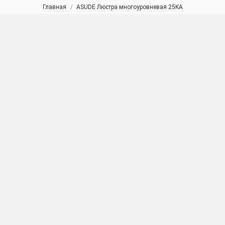
Главная
ASUDE Люстра многоуровневая 25KA
Вы здесь: