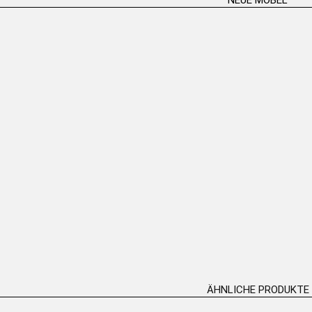
tisch (Sechseck)
„Ballettpaar“ Tischständer –
Bronze 
Bronzeskulptur H:82cm
ERLESEN
WEITERLESEN
ÄHNLICHE PRODUKTE