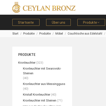
Startseite
Über uns
Produkte
Start
Produkte
Produkte
Möbel
Couchtische aus Edelstahl
Sie befinden sich hier:
PRODUKTE
Kronleuchter
(323)
Kronleuchter mit Swarovski-
Steinen
(40)
Kronleuchter aus Messingguss
(40)
Kristall Kronleuchter
(40)
Kronleuchter mit Steinen
(71)