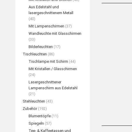
Aus Edelstahl und
lasergeschnittenem Metall
(40)
Mit Lampenschirmen
(37)
Wandleuchte mit Glasschirmen
(33)
Bilderleuchten
(17)
Tischleuchten
(86)
Tischlampe mit Schirm
(44)
Mit Kristallen / Glasschirmen
(24)
Bronze Couch
Lasergeschnittener
WEIT
Lampenschirm aus Edelstahl
(21)
Stehleuchten
(43)
Zubehör
(192)
Blumentöpfe
(11)
Spiegeln
(57)
Tee- & Kaffeetassen und