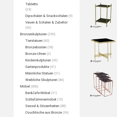
Tabletts
(24)
Dipschalen & Snackschalen
(9)
Vasen & Schalen & Zubehör
(92)
Bronzeskulpturen
(295)
Tierstatuen
(60)
Bronzebüsten
(38)
Bronze-Uhren
(2)
Kinderskulpturen
(43)
Gartenprodukte
(41)
Männliche Statuen
(51)
Weibliche Skulpturen
(86)
Möbel
(506)
Bar&Cafe Möbel
(31)
Schlafzimmermöbel
(10)
Sessel & Sitzeinheiten
(88)
Couchtische aus Bronze
(36)