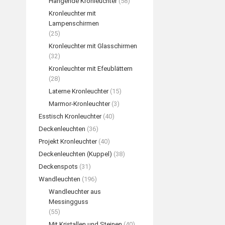
Hängende Kronleuchter
(58)
Kronleuchter mit
Lampenschirmen
(25)
Kronleuchter mit Glasschirmen
(32)
Kronleuchter mit Efeublättern
(28)
Laterne Kronleuchter
(15)
Marmor-Kronleuchter
(3)
Esstisch Kronleuchter
(40)
Deckenleuchten
(36)
Projekt Kronleuchter
(40)
Deckenleuchten (Kuppel)
(38)
Deckenspots
(31)
Wandleuchten
(196)
Wandleuchter aus
Messingguss
(55)
Mit Kristallen und Steinen
(40)