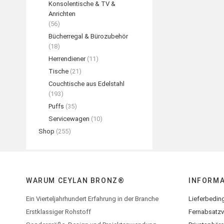
Konsolentische & TV &
Anrichten
(56)
Bücherregal & Bürozubehör
(18)
Herrendiener
(11)
Tische
(21)
Couchtische aus Edelstahl
(193)
Puffs
(35)
Servicewagen
(10)
Shop
(255)
WARUM CEYLAN BRONZ®
INFORM
Ein Vierteljahrhundert Erfahrung in der Branche
Lieferbedin
Erstklassiger Rohstoff
Fernabsatzv