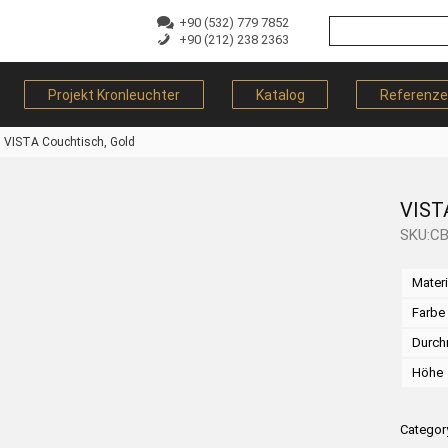
+90 (532) 779 7852
+90 (212) 238 2363
Projekt Kronleuchter
Katalog
Referenz
VISTA Couchtisch, Gold
VIST
SKU:C
Materi
Farbe
Durch
Höhe
Categor