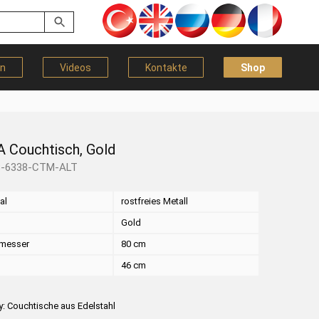
en
Videos
Kontakte
Shop
A Couchtisch, Gold
B-6338-CTM-ALT
al
rostfreies Metall
Gold
messer
80 cm
46 cm
y:
Couchtische aus Edelstahl