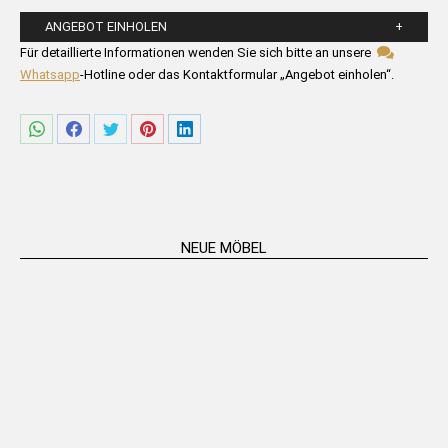
ANGEBOT EINHOLEN
Bitte füllen Sie die untenstehenden Felder aus.
Für detaillierte Informationen wenden Sie sich bitte an unsere
Whatsapp
-Hotline oder das Kontaktformular „Angebot einholen“.
Share
Share
Share
Share
Share
on
on
on
on
on
WhatsApp
Facebook
Twitter
Pinterest
LinkedIn
NEUE MÖBEL