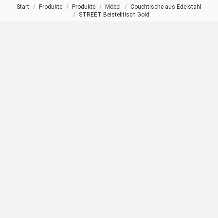
Start
Produkte
Produkte
Möbel
Couchtische aus Edelstahl
Sie befinden sich hier:
STREET Beistelltisch Gold