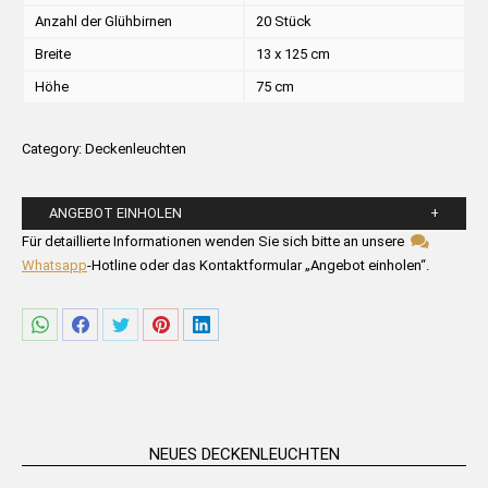
Anzahl der Glühbirnen
20 Stück
Breite
13 x 125 cm
Höhe
75 cm
Category:
Deckenleuchten
ANGEBOT EINHOLEN
Bitte füllen Sie die untenstehenden Felder aus.
Für detaillierte Informationen wenden Sie sich bitte an unsere
Whatsapp
-Hotline oder das Kontaktformular „Angebot einholen“.
Share
Share
Share
Share
Share
on
on
on
on
on
WhatsApp
Facebook
Twitter
Pinterest
LinkedIn
NEUES DECKENLEUCHTEN