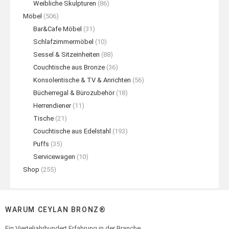
Weibliche Skulpturen
(86)
Möbel
(506)
Bar&Cafe Möbel
(31)
Schlafzimmermöbel
(10)
Sessel & Sitzeinheiten
(88)
Couchtische aus Bronze
(36)
Konsolentische & TV & Anrichten
(56)
Bücherregal & Bürozubehör
(18)
Herrendiener
(11)
Tische
(21)
Couchtische aus Edelstahl
(193)
Puffs
(35)
Servicewagen
(10)
Shop
(255)
WARUM CEYLAN BRONZ®
Ein Vierteljahrhundert Erfahrung in der Branche