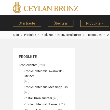
Startseite
Über uns
Produkte
Start
Produkte
Produkte
Bronzeskulpturen
Tierstatuen
„N
Sie befinden sich hier:
PRODUKTE
Kronleuchter
(323)
Kronleuchter mit Swarovski-
Steinen
(40)
Kronleuchter aus Messingguss
(40)
Kristall Kronleuchter
(40)
Kronleuchter mit Steinen
(71)