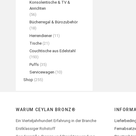
Konsolentische & TV &
Anrichten
(56)
Bücherregal & Bürozubehör
(18)
Herrendiener
(11)
Tische
(21)
Couchtische aus Edelstahl
(193)
Puffs
(35)
Servicewagen
(10)
Shop
(255)
WARUM CEYLAN BRONZ®
INFORM
Ein Vierteljahrhundert Erfahrung in der Branche
Lieferbedin
Erstklassiger Rohstoff
Fernabsatzv