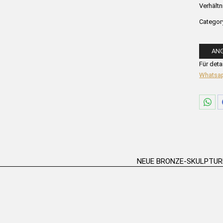
Verhältn
Categor
AN
Bitte fü
Für deta
Whatsa
Sha
on
Wha
NEUE BRONZE-SKULPTU