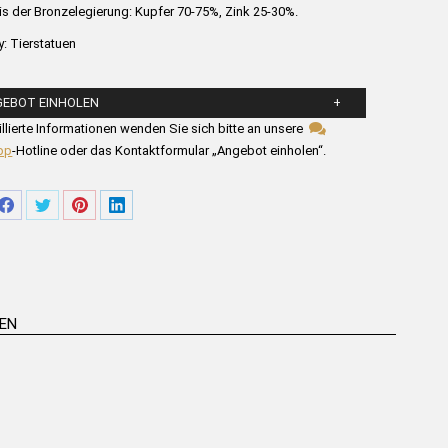
is der Bronzelegierung: Kupfer 70-75%, Zink 25-30%.
y:
Tierstatuen
GEBOT EINHOLEN
llen Sie die untenstehenden Felder aus.
illierte Informationen wenden Sie sich bitte an unsere
pp
-Hotline oder das Kontaktformular „Angebot einholen“.
re
Share
Share
Share
Share
on
on
on
on
tsApp
Facebook
Twitter
Pinterest
LinkedIn
REN