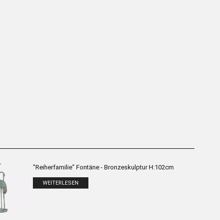
ngfrau“ Tischständer –
„Auf dem Kopf stehend“ Tischständer
ze-Skulptur H:48cm
– Bronze-Skulptur H:40cm
WEITERLESEN
WEITERLESEN
"Reiherfamilie" Fontäne - Bronzeskulptur H:102cm
WEITERLESEN