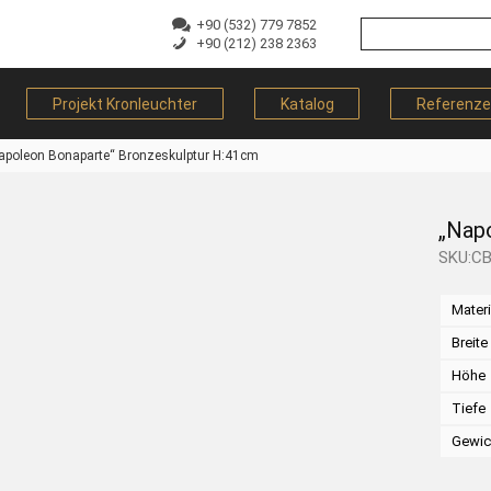
+90 (532) 779 7852
+90 (212) 238 2363
Projekt Kronleuchter
Katalog
Referenz
apoleon Bonaparte“ Bronzeskulptur H:41cm
„Nap
SKU:C
Materi
Breite
Höhe
Tiefe
Gewic