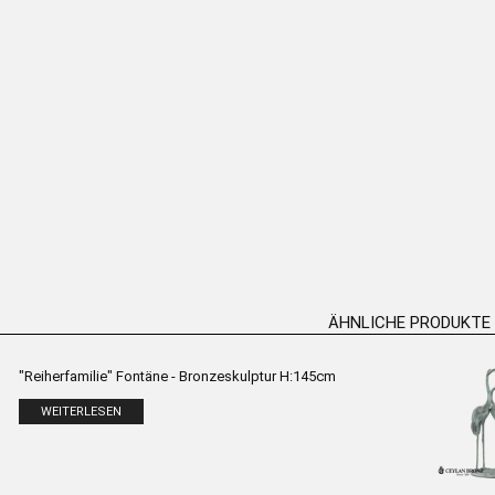
“ Tischständer –
„Grumpy Venus“ Tischständer –
„Meerju
lptur H:82cm
Bronze-Skulptur H:47cm
Bron
ERLESEN
WEITERLESEN
ÄHNLICHE PRODUKTE
"Reiherfamilie" Fontäne - Bronzeskulptur H:145cm
WEITERLESEN