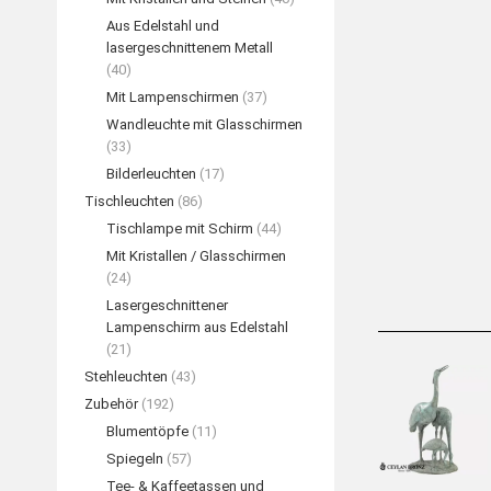
Aus Edelstahl und
lasergeschnittenem Metall
(40)
Mit Lampenschirmen
(37)
Wandleuchte mit Glasschirmen
(33)
„Ballettpaar
Bilderleuchten
(17)
Bronzesku
Tischleuchten
(86)
WEIT
Tischlampe mit Schirm
(44)
Mit Kristallen / Glasschirmen
(24)
Lasergeschnittener
Lampenschirm aus Edelstahl
(21)
Stehleuchten
(43)
Zubehör
(192)
Blumentöpfe
(11)
Spiegeln
(57)
Tee- & Kaffeetassen und