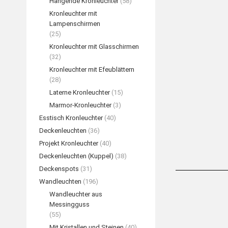
Hängende Kronleuchter
(58)
Kronleuchter mit
Lampenschirmen
(25)
Kronleuchter mit Glasschirmen
(32)
Kronleuchter mit Efeublättern
(28)
Laterne Kronleuchter
(15)
Marmor-Kronleuchter
(3)
Esstisch Kronleuchter
(40)
Deckenleuchten
(36)
Projekt Kronleuchter
(40)
Deckenleuchten (Kuppel)
(38)
Deckenspots
(31)
Wandleuchten
(196)
Wandleuchter aus
Messingguss
(55)
Mit Kristallen und Steinen
(40)