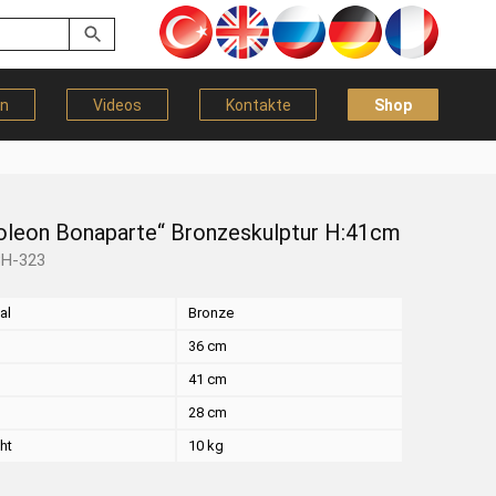
en
Videos
Kontakte
Shop
oleon Bonaparte“ Bronzeskulptur H:41cm
BH-323
al
Bronze
36 cm
41 cm
28 cm
ht
10 kg