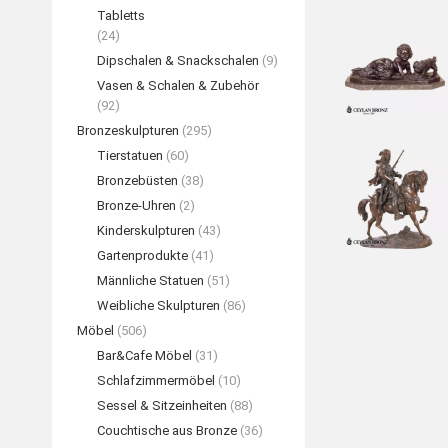
Tabletts
(24)
Dipschalen & Snackschalen
(9)
Vasen & Schalen & Zubehör
(92)
Bronzeskulpturen
(295)
Tierstatuen
(60)
Bronzebüsten
(38)
Bronze-Uhren
(2)
Kinderskulpturen
(43)
Gartenprodukte
(41)
Männliche Statuen
(51)
Weibliche Skulpturen
(86)
Möbel
(506)
Bar&Cafe Möbel
(31)
Schlafzimmermöbel
(10)
Sessel & Sitzeinheiten
(88)
Couchtische aus Bronze
(36)