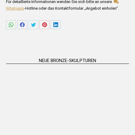
Bitte füllen Sie die untenstehenden Felder aus.
Für detaillierte Informationen wenden Sie sich bitte an unsere
Whatsapp
-Hotline oder das Kontaktformular „Angebot einholen“.
Share
Share
Share
Share
Share
on
on
on
on
on
WhatsApp
Facebook
Twitter
Pinterest
LinkedIn
NEUE BRONZE-SKULPTUREN
„Ballettpaar“ Tischständer –
„Grumpy Venus“ Tischständer –