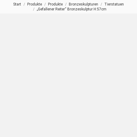
Start
Produkte
Produkte
Bronzeskulpturen
Tierstatuen
Sie befinden sich hier:
„Gefallener Reiter“ Bronzeskulptur H:57cm