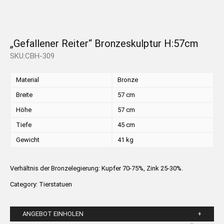
„Gefallener Reiter“ Bronzeskulptur H:57cm
SKU:CBH-309
Material
Bronze
Breite
57 cm
Höhe
57 cm
Tiefe
45 cm
Gewicht
41 kg
Verhältnis der Bronzelegierung: Kupfer 70-75%, Zink 25-30%.
Category:
Tierstatuen
ANGEBOT EINHOLEN