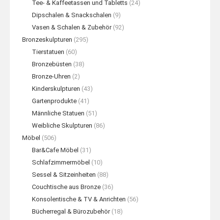
Tee- & Kaffeetassen und Tabletts
(24)
Dipschalen & Snackschalen
(9)
Vasen & Schalen & Zubehör
(92)
Bronzeskulpturen
(295)
Tierstatuen
(60)
Bronzebüsten
(38)
Bronze-Uhren
(2)
Kinderskulpturen
(43)
Gartenprodukte
(41)
Männliche Statuen
(51)
Weibliche Skulpturen
(86)
Möbel
(506)
Bar&Cafe Möbel
(31)
Schlafzimmermöbel
(10)
Sessel & Sitzeinheiten
(88)
Couchtische aus Bronze
(36)
Konsolentische & TV & Anrichten
(56)
Bücherregal & Bürozubehör
(18)