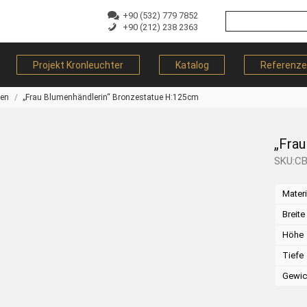
+90 (532) 779 7852
+90 (212) 238 2363
Projekt Kronleuchter
Katalog
Referenz
ren
„Frau Blumenhändlerin“ Bronzestatue H:125cm
„Fra
SKU:C
Materi
Breite
Höhe
Tiefe
Gewic