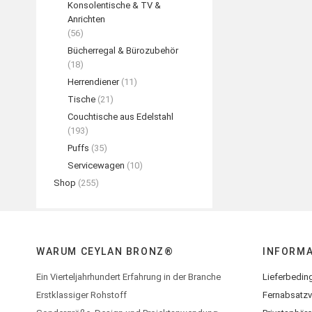
Konsolentische & TV &
Anrichten
(56)
Bücherregal & Bürozubehör
(18)
Herrendiener
(11)
Tische
(21)
Couchtische aus Edelstahl
(193)
Puffs
(35)
Servicewagen
(10)
Shop
(255)
WARUM CEYLAN BRONZ®
INFORM
Ein Vierteljahrhundert Erfahrung in der Branche
Lieferbedin
Erstklassiger Rohstoff
Fernabsatzv