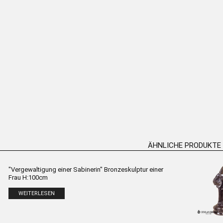
“ Tischständer –
„Grumpy Venus“ Tischständer –
„Meerju
lptur H:82cm
Bronze-Skulptur H:47cm
Bron
ERLESEN
WEITERLESEN
ÄHNLICHE PRODUKTE
"Vergewaltigung einer Sabinerin" Bronzeskulptur einer
Frau H:100cm
WEITERLESEN