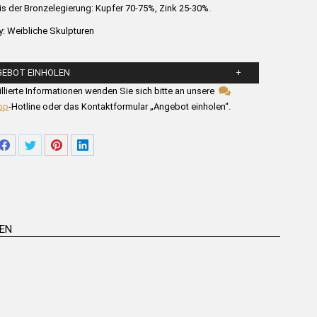
is der Bronzelegierung: Kupfer 70-75%, Zink 25-30%.
y:
Weibliche Skulpturen
GEBOT EINHOLEN
llen Sie die untenstehenden Felder aus.
illierte Informationen wenden Sie sich bitte an unsere
pp
-Hotline oder das Kontaktformular „Angebot einholen“.
re
Share
Share
Share
Share
on
on
on
on
tsApp
Facebook
Twitter
Pinterest
LinkedIn
REN