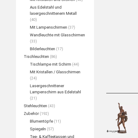
Aus Edelstahl und
lasergeschnittenem Metall
(40)
Mit Lampenschirmen
(37)
Wandleuchte mit Glasschirmen
(33)
„Ballettpaar
Bilderleuchten
(17)
Bronzesku
Tischleuchten
(86)
WEIT
Tischlampe mit Schirm
(44)
Mit Kristallen / Glasschirmen
(24)
Lasergeschnittener
Lampenschirm aus Edelstahl
(21)
Stehleuchten
(43)
Zubehör
(192)
Blumentöpfe
(11)
Spiegeln
(57)
Tee- & Kaffeetassen und