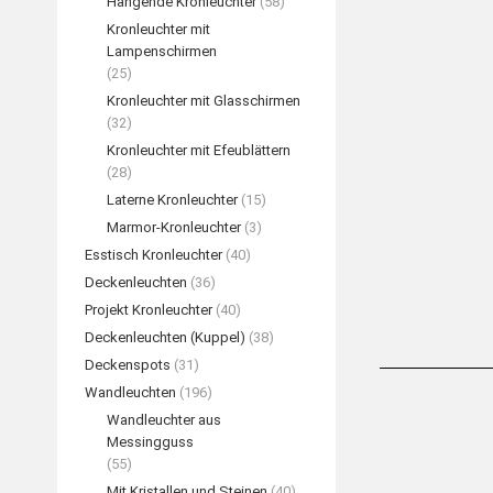
Hängende Kronleuchter
(58)
Kronleuchter mit
Lampenschirmen
(25)
Kronleuchter mit Glasschirmen
(32)
Kronleuchter mit Efeublättern
(28)
Laterne Kronleuchter
(15)
Marmor-Kronleuchter
(3)
Esstisch Kronleuchter
(40)
Deckenleuchten
(36)
Projekt Kronleuchter
(40)
Deckenleuchten (Kuppel)
(38)
Deckenspots
(31)
Wandleuchten
(196)
Wandleuchter aus
Messingguss
(55)
Mit Kristallen und Steinen
(40)