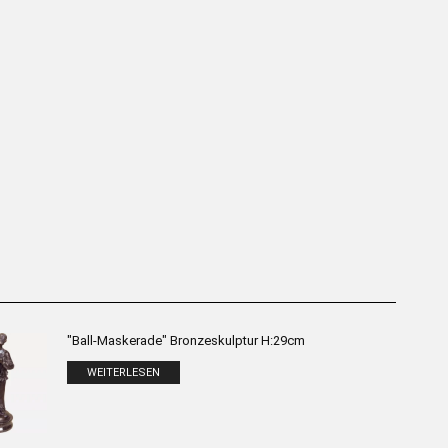
ngfrau“ Tischständer –
„Auf dem Kopf stehend“ Tischständer
ze-Skulptur H:48cm
– Bronze-Skulptur H:40cm
WEITERLESEN
WEITERLESEN
"Ball-Maskerade" Bronzeskulptur H:29cm
WEITERLESEN