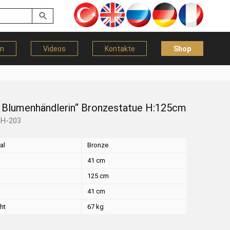
en
Videos
Kontakte
Shop
u Blumenhändlerin“ Bronzestatue H:125cm
BH-203
al
Bronze
41 cm
125 cm
41 cm
ht
67 kg