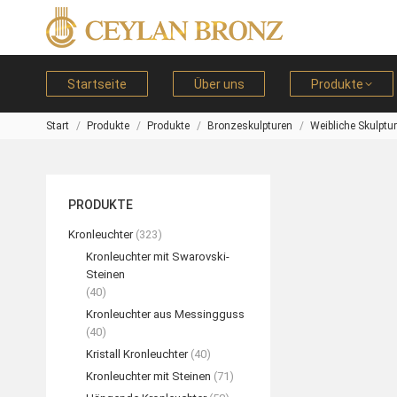
Startseite
Über uns
Produkte
Start
Produkte
Produkte
Bronzeskulpturen
Weibliche Skulptu
Sie befinden sich hier:
PRODUKTE
Kronleuchter
(323)
Kronleuchter mit Swarovski-
Steinen
(40)
Kronleuchter aus Messingguss
(40)
Kristall Kronleuchter
(40)
Kronleuchter mit Steinen
(71)