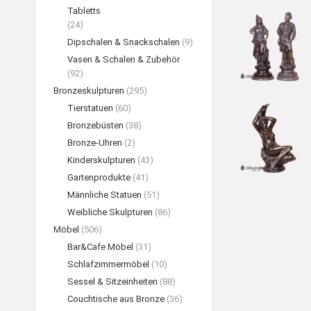
Tabletts
(24)
Dipschalen & Snackschalen
(9)
Vasen & Schalen & Zubehör
(92)
Bronzeskulpturen
(295)
Tierstatuen
(60)
Bronzebüsten
(38)
Bronze-Uhren
(2)
Kinderskulpturen
(43)
Gartenprodukte
(41)
Männliche Statuen
(51)
Weibliche Skulpturen
(86)
Möbel
(506)
Bar&Cafe Möbel
(31)
Schlafzimmermöbel
(10)
Sessel & Sitzeinheiten
(88)
Couchtische aus Bronze
(36)