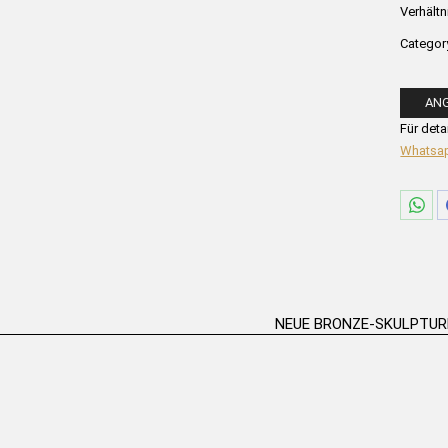
Verhältn
Categor
AN
Bitte fü
Für deta
Whatsa
Sha
on
Wha
NEUE BRONZE-SKULPTU