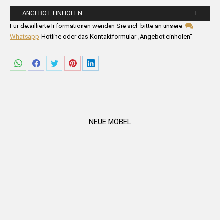
ANGEBOT EINHOLEN
Bitte füllen Sie die untenstehenden Felder aus.
Für detaillierte Informationen wenden Sie sich bitte an unsere
Whatsapp
-Hotline oder das Kontaktformular „Angebot einholen“.
Share
Share
Share
Share
Share
on
on
on
on
on
WhatsApp
Facebook
Twitter
Pinterest
LinkedIn
NEUE MÖBEL