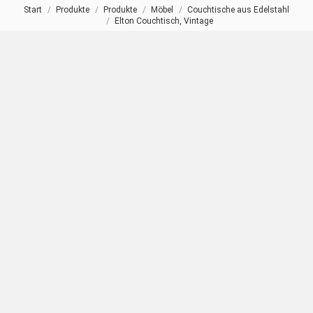
Start
Produkte
Produkte
Möbel
Couchtische aus Edelstahl
Sie befinden sich hier:
Elton Couchtisch, Vintage