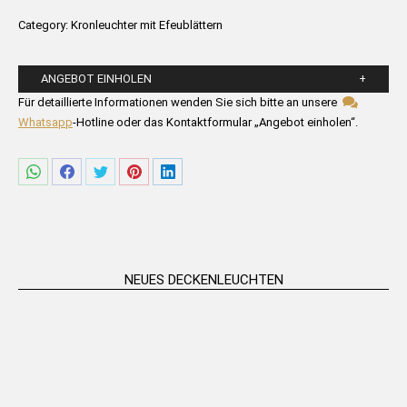
Category:
Kronleuchter mit Efeublättern
ANGEBOT EINHOLEN
Bitte füllen Sie die untenstehenden Felder aus.
Für detaillierte Informationen wenden Sie sich bitte an unsere
Whatsapp
-Hotline oder das Kontaktformular „Angebot einholen“.
Share
Share
Share
Share
Share
on
on
on
on
on
WhatsApp
Facebook
Twitter
Pinterest
LinkedIn
NEUES DECKENLEUCHTEN