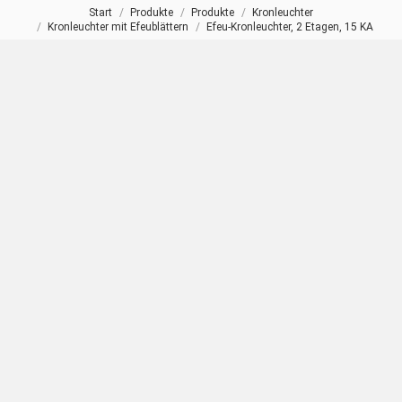
Start
Produkte
Produkte
Kronleuchter
Sie befinden sich hier:
Kronleuchter mit Efeublättern
Efeu-Kronleuchter, 2 Etagen, 15 KA