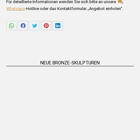
Bitte füllen Sie die untenstehenden Felder aus.
Für detaillierte Informationen wenden Sie sich bitte an unsere
Whatsapp
-Hotline oder das Kontaktformular „Angebot einholen“.
Share
Share
Share
Share
Share
on
on
on
on
on
WhatsApp
Facebook
Twitter
Pinterest
LinkedIn
NEUE BRONZE-SKULPTUREN
„Ballettpaar“ Tischständer –
„Grumpy Venus“ Tischständer –