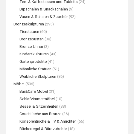
Tee- & Kaffeetassen und Tabletts
(24)
Dipschalen & Snackschalen
(9)
Vasen & Schalen & Zubehör
(92)
Bronzeskulpturen
(295)
Tierstatuen
(60)
Bronzebüsten
(38)
Bronze-Uhren
(2)
Kinderskulpturen
(43)
Gartenprodukte
(41)
Männliche Statuen
(51)
Weibliche Skulpturen
(86)
Möbel
(506)
Bar&Cafe Möbel
(31)
Schlafzimmermöbel
(10)
Sessel & Sitzeinheiten
(88)
Couchtische aus Bronze
(36)
Konsolentische & TV & Anrichten
(56)
Bücherregal & Bürozubehör
(18)