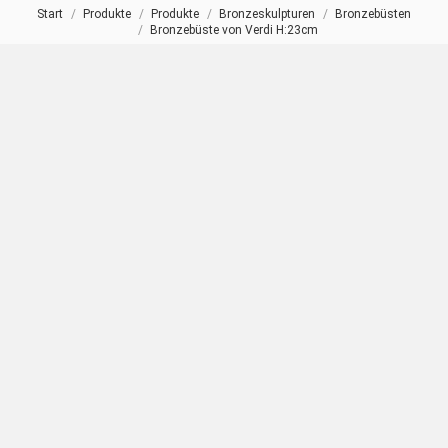
Start
Produkte
Produkte
Bronzeskulpturen
Bronzebüsten
Sie befinden sich hier:
Bronzebüste von Verdi H:23cm