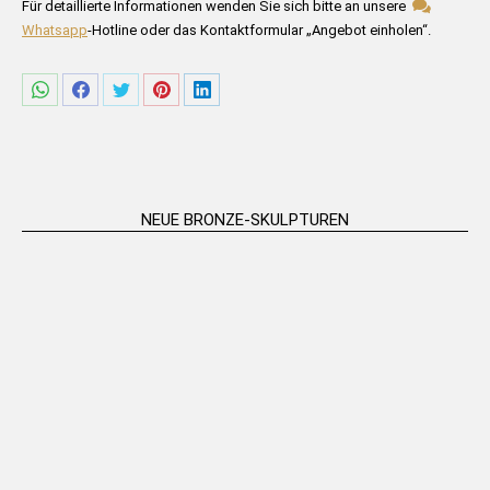
Bitte füllen Sie die untenstehenden Felder aus.
Für detaillierte Informationen wenden Sie sich bitte an unsere
Whatsapp
-Hotline oder das Kontaktformular „Angebot einholen“.
Share
Share
Share
Share
Share
on
on
on
on
on
WhatsApp
Facebook
Twitter
Pinterest
LinkedIn
NEUE BRONZE-SKULPTUREN
„Ballettpaar“ Tischständer –
„Grumpy Venus“ Tischständer –