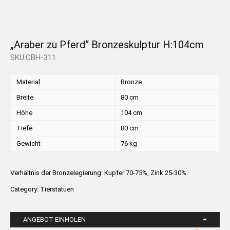
„Araber zu Pferd“ Bronzeskulptur H:104cm
SKU:CBH-311
Material
Bronze
Breite
80 cm
Höhe
104 cm
Tiefe
80 cm
Gewicht
76 kg
Verhältnis der Bronzelegierung: Kupfer 70-75%, Zink 25-30%.
Category:
Tierstatuen
ANGEBOT EINHOLEN