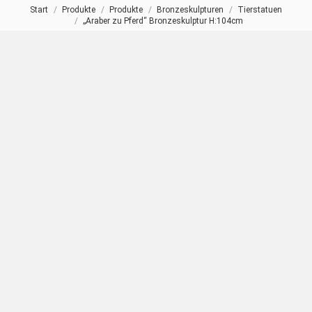
Start
Produkte
Produkte
Bronzeskulpturen
Tierstatuen
Sie befinden sich hier:
„Araber zu Pferd“ Bronzeskulptur H:104cm