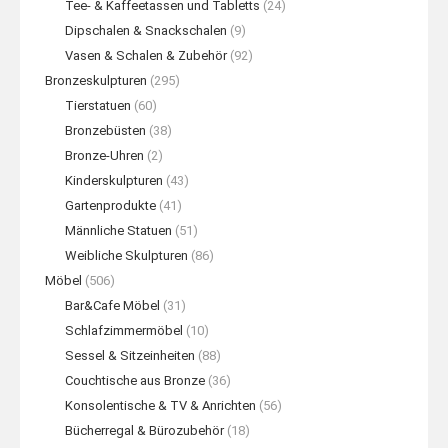
Tee- & Kaffeetassen und Tabletts
(24)
Dipschalen & Snackschalen
(9)
Vasen & Schalen & Zubehör
(92)
Bronzeskulpturen
(295)
Tierstatuen
(60)
Bronzebüsten
(38)
Bronze-Uhren
(2)
Kinderskulpturen
(43)
Gartenprodukte
(41)
Männliche Statuen
(51)
Weibliche Skulpturen
(86)
Möbel
(506)
Bar&Cafe Möbel
(31)
Schlafzimmermöbel
(10)
Sessel & Sitzeinheiten
(88)
Couchtische aus Bronze
(36)
Konsolentische & TV & Anrichten
(56)
Bücherregal & Bürozubehör
(18)