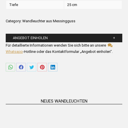
Tiefe
25 cm
Category:
Wandleuchter aus Messingguss
ANGEBOT EINHOLEN
Bitte füllen Sie die untenstehenden Felder aus.
Für detaillierte Informationen wenden Sie sich bitte an unsere
Whatsapp
-Hotline oder das Kontaktformular „Angebot einholen“.
Share
Share
Share
Share
Share
on
on
on
on
on
WhatsApp
Facebook
Twitter
Pinterest
LinkedIn
NEUES WANDLEUCHTEN