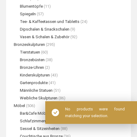
Blumentöpfe
(11)
Spiegeln
(57)
Tee- & Kaffeetassen und Tabletts
(24)
Dipschalen & Snackschalen
(9)
Vasen & Schalen & Zubehör
(92)
Bronzeskulpturen
(295)
Tierstatuen
(60)
Bronzebüsten
(38)
Bronze-Uhren
(2)
Kinderskulpturen
(43)
Gartenprodukte
(41)
Männliche Statuen
(51)
Weibliche Skulpturen
(86)
Möbel
(506)
No products were found
Bar&Cafe Möbel
(31)
matching your selection.
Schlafzimmermöbel
(10)
Sessel & Sitzeinheiten
(88)
Couchtische aus Bronze
(36)