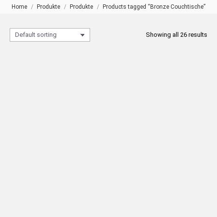
Home
Produkte
Produkte
Products tagged “Bronze Couchtische”
Sie befinden sich hier:
Showing all 26 results
5053 Bronze Beistelltisch
5062 Bronze Couchtisch
(Sechseck)
(Quadratisch)
READ MORE
READ MORE