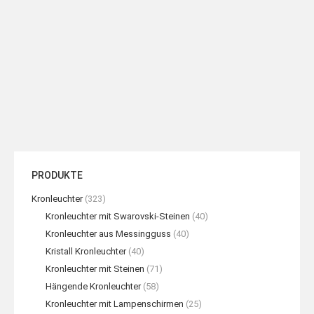
Bronze Couchtisch (Sechseck),
Bronze Konsolentisch
Seiten aus Glas
(Rechteckig) mit Glasplatte
READ MORE
READ MORE
PRODUKTE
Kronleuchter
(323)
Kronleuchter mit Swarovski-Steinen
(40)
Kronleuchter aus Messingguss
(40)
Kristall Kronleuchter
(40)
Kronleuchter mit Steinen
(71)
Hängende Kronleuchter
(58)
Kronleuchter mit Lampenschirmen
(25)