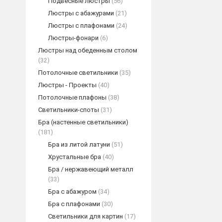
Подвесные люстры
(56)
Люстры с абажурами
(21)
Люстры с плафонами
(24)
Люстры-фонари
(6)
Люстры над обеденным столом
(32)
Потолочные светильники
(35)
Люстры - Проекты
(40)
Потолочные плафоны
(38)
Светильники-споты
(31)
Бра (настенные светильники)
(181)
Бра из литой латуни
(51)
Хрустальные бра
(40)
Бра / нержавеющий металл
(33)
Бра с абажуром
(34)
Бра с плафонами
(30)
Светильники для картин
(17)