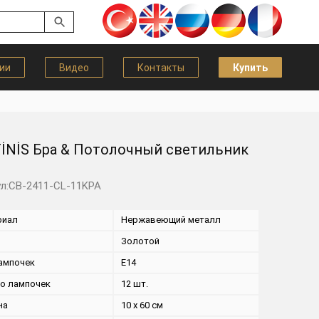
ии
Видео
Контакты
Купить
İNİS Бра & Потолочный светильник
л:CB-2411-CL-11KPA
риал
Нержавеющий металл
Золотой
ампочек
E14
во лампочек
12 шт.
на
10 x 60 см