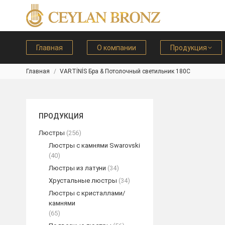
Главная
О компании
Продукция
Главная
VARTİNİS Бра & Потолочный светильник 180C
Вы здесь:
ПРОДУКЦИЯ
Люстры
(256)
Люстры с камнями Swarovski
(40)
Люстры из латуни
(34)
Хрустальные люстры
(34)
Люстры с кристаллами/
камнями
(65)