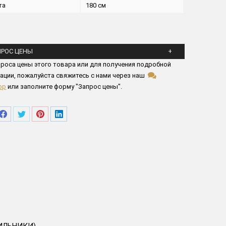
та
180 см
ПРОС ЦЕНЫ
йста заполните все поля ниже
роса цены этого товара или для получения подробной
ации, пожалуйста свяжитесь с нами через наш
pp
или заполните форму "Запрос цены".
елиться
Поделиться
Поделиться
Поделиться
Поделиться
в
в
в
в
tsApp
Facebook
Twitter
Pinterest
LinkedIn
ИЛЬНИКИ)