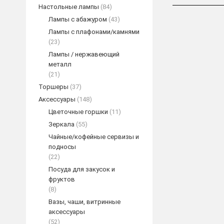
Настольные лампы
(84)
Лампы с абажуром
(43)
Лампы с плафонами/камнями
(23)
Лампы / нержавеющий
металл
(21)
Торшеры
(37)
Аксессуары
(148)
Цветочные горшки
(11)
Зеркала
(55)
Бра из лату
Чайные/кофейные сервизы и
мотиво
подносы
(22)
ПОД
Посуда для закусок и
фруктов
(8)
Вазы, чаши, витринные
аксессуары
(52)