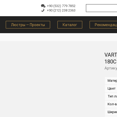
+90 (532) 779 7852
+90 (212) 238 2363
Люстры — Проекты
Каталог
Рекомендац
VART
180C
Артику
Мате
Цвет
Тип л
Кол-
Шири