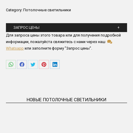
Category:
Потолочные светильники
ЗАПРОС ЦЕНЫ
Пожалуйста заполните все поля ниже
Для запроса цены этого товара или для получения подробной
информации, пожалуйста свяжитесь с нами через наш
Whatsapp
или заполните форму "Запрос цены".
Поделиться
Поделиться
Поделиться
Поделиться
Поделиться
в
в
в
в
в
WhatsApp
Facebook
Twitter
Pinterest
LinkedIn
НОВЫЕ ПОТОЛОЧНЫЕ СВЕТИЛЬНИКИ