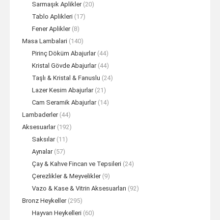
Sarmaşık Aplikler
(20)
Tablo Aplikleri
(17)
Fener Aplikler
(8)
Masa Lambalari
(140)
Pirinç Döküm Abajurlar
(44)
Kristal Gövde Abajurlar
(44)
Taşlı & Kristal & Fanuslu
(24)
Lazer Kesim Abajurlar
(21)
Cam Seramik Abajurlar
(14)
Lambaderler
(44)
Aksesuarlar
(192)
Saksılar
(11)
Aynalar
(57)
Çay & Kahve Fincan ve Tepsileri
(24)
Çerezlikler & Meyvelikler
(9)
Vazo & Kase & Vitrin Aksesuarları
(92)
Bronz Heykeller
(295)
Hayvan Heykelleri
(60)