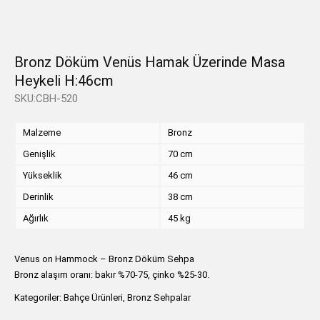
Bronz Döküm Venüs Hamak Üzerinde Masa
Heykeli H:46cm
SKU:CBH-520
Malzeme
Bronz
Genişlik
70 cm
Yükseklik
46 cm
Derinlik
38 cm
Ağırlık
45 kg
Venus on Hammock – Bronz Döküm Sehpa
Bronz alaşım oranı: bakır %70-75, çinko %25-30.
Kategoriler:
Bahçe Ürünleri
,
Bronz Sehpalar