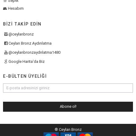
🛒 Sepet
👥 Hesabım
BIZI TAKIP EDIN
@ceylanbronz
Ceylan Bronz Aydınlatma
@ceylanbronzaydnlatma1480
Google Harita'da Biz
E-BÜLTEN ÜYELIĞI
® Ceylan Bronz