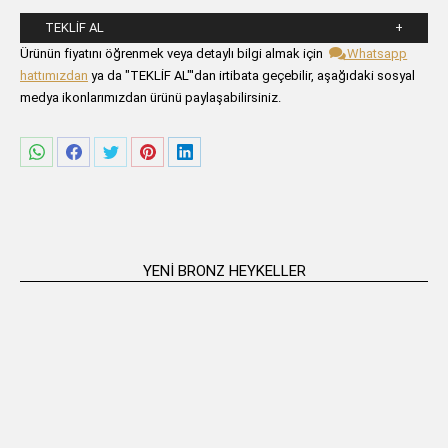
TEKLIF AL
Lütfen aşağıdaki formu alanlarını doldurunuz.
Ürünün fiyatını öğrenmek veya detaylı bilgi almak için
Whatsapp
hattımızdan
ya da "TEKLİF AL"'dan irtibata geçebilir, aşağıdaki sosyal
medya ikonlarımızdan ürünü paylaşabilirsiniz.
Share
Share
Share
Share
Share
on
on
on
on
on
WhatsApp
Facebook
Twitter
Pinterest
LinkedIn
YENI BRONZ HEYKELLER