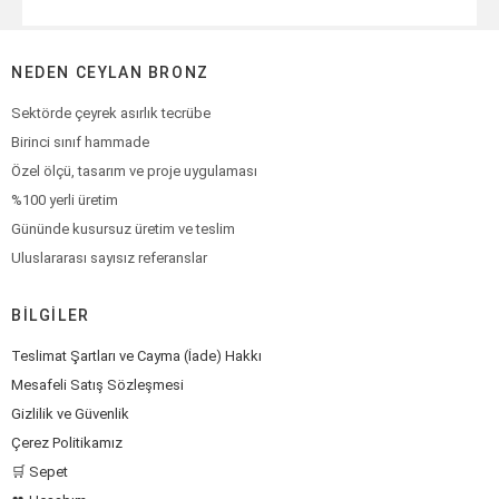
NEDEN CEYLAN BRONZ
Sektörde çeyrek asırlık tecrübe
Birinci sınıf hammade
Özel ölçü, tasarım ve proje uygulaması
%100 yerli üretim
Gününde kusursuz üretim ve teslim
Uluslararası sayısız referanslar
BILGILER
Teslimat Şartları ve Cayma (İade) Hakkı
Mesafeli Satış Sözleşmesi
Gizlilik ve Güvenlik
Çerez Politikamız
🛒 Sepet