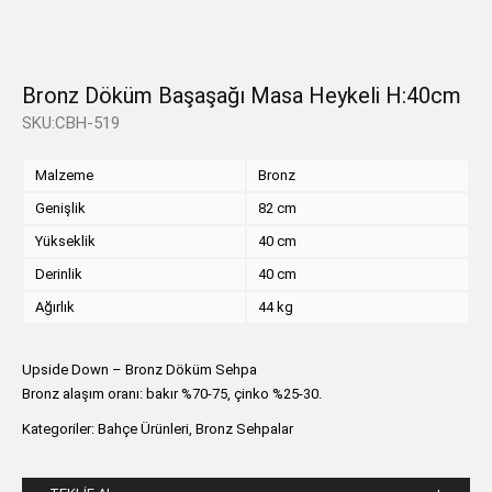
Bronz Döküm Başaşağı Masa Heykeli H:40cm
SKU:CBH-519
Malzeme
Bronz
Genişlik
82 cm
Yükseklik
40 cm
Derinlik
40 cm
Ağırlık
44 kg
Upside Down – Bronz Döküm Sehpa
Bronz alaşım oranı: bakır %70-75, çinko %25-30.
Kategoriler:
Bahçe Ürünleri
,
Bronz Sehpalar