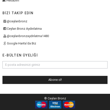
👥 Hesabım
BIZI TAKIP EDIN
@ceylanbronz
Ceylan Bronz Aydınlatma
@ceylanbronzaydnlatma1480
Google Harita'da Biz
E-BÜLTEN ÜYELIĞI
® Ceylan Bronz