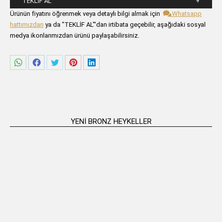
TEKLIF AL
Lütfen aşağıdaki formu alanlarını doldurunuz.
Ürünün fiyatını öğrenmek veya detaylı bilgi almak için
Whatsapp
hattımızdan
ya da "TEKLİF AL"'dan irtibata geçebilir, aşağıdaki sosyal
medya ikonlarımızdan ürünü paylaşabilirsiniz.
Share
Share
Share
Share
Share
on
on
on
on
on
WhatsApp
Facebook
Twitter
Pinterest
LinkedIn
YENI BRONZ HEYKELLER