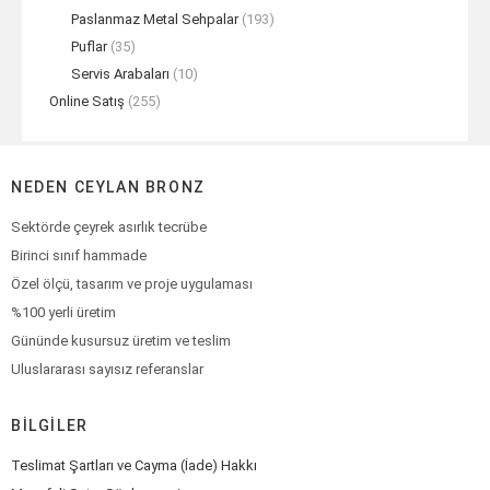
Paslanmaz Metal Sehpalar
(193)
Puflar
(35)
Servis Arabaları
(10)
Online Satış
(255)
NEDEN CEYLAN BRONZ
Sektörde çeyrek asırlık tecrübe
Birinci sınıf hammade
Özel ölçü, tasarım ve proje uygulaması
%100 yerli üretim
Gününde kusursuz üretim ve teslim
Uluslararası sayısız referanslar
BILGILER
Teslimat Şartları ve Cayma (İade) Hakkı