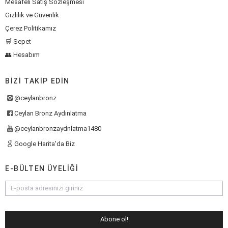
Mesafeli Satış Sözleşmesi
Gizlilik ve Güvenlik
Çerez Politikamız
🛒 Sepet
👥 Hesabım
BIZI TAKIP EDIN
@ceylanbronz
Ceylan Bronz Aydınlatma
@ceylanbronzaydnlatma1480
Google Harita'da Biz
E-BÜLTEN ÜYELIĞI