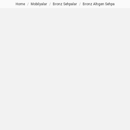
Home
Mobilyalar
Bronz Sehpalar
Bronz Altıgen Sehpa
You are here: