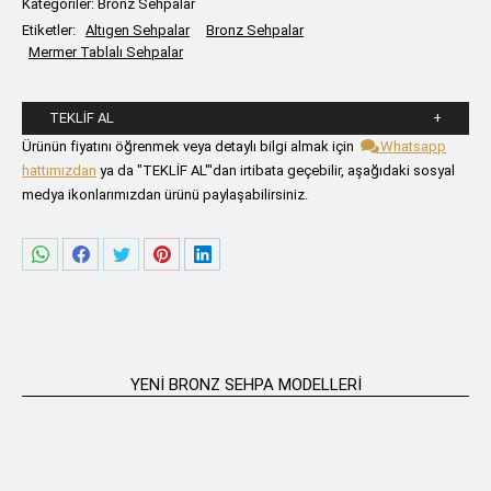
Kategoriler:
Bronz Sehpalar
Etiketler:
Altıgen Sehpalar
Bronz Sehpalar
Mermer Tablalı Sehpalar
TEKLIF AL
Lütfen aşağıdaki formu alanlarını doldurunuz.
Ürünün fiyatını öğrenmek veya detaylı bilgi almak için
Whatsapp
hattımızdan
ya da "TEKLİF AL"'dan irtibata geçebilir, aşağıdaki sosyal
medya ikonlarımızdan ürünü paylaşabilirsiniz.
Share
Share
Share
Share
Share
on
on
on
on
on
WhatsApp
Facebook
Twitter
Pinterest
LinkedIn
YENI BRONZ SEHPA MODELLERI