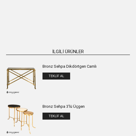
Bronz Altıgen Sehpa
Bronz Döküm Huysuz Venüs
Masa Heykeli H:47cm
TEKLIF AL
TEKLIF AL
İLGILI ÜRÜNLER
Bronz Sehpa Dikdörtgen Camlı
TEKLIF AL
Bronz Sehpa 3'lü Üçgen
TEKLIF AL