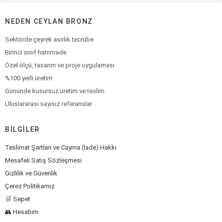
NEDEN CEYLAN BRONZ
Sektörde çeyrek asırlık tecrübe
Birinci sınıf hammade
Özel ölçü, tasarım ve proje uygulaması
%100 yerli üretim
Gününde kusursuz üretim ve teslim
Uluslararası sayısız referanslar
BILGILER
Teslimat Şartları ve Cayma (İade) Hakkı
Mesafeli Satış Sözleşmesi
Gizlilik ve Güvenlik
Çerez Politikamız
🛒 Sepet
👥 Hesabım