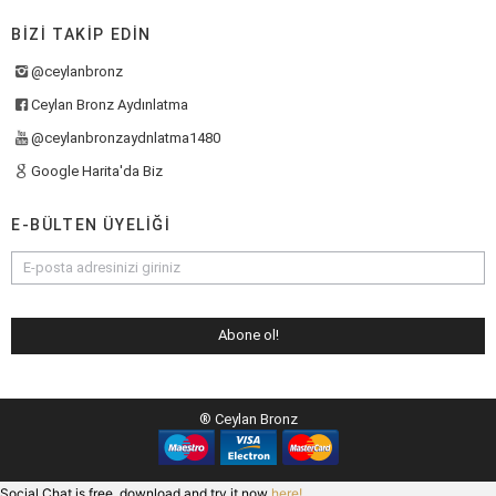
BIZI TAKIP EDIN
@ceylanbronz
Ceylan Bronz Aydınlatma
@ceylanbronzaydnlatma1480
Google Harita'da Biz
E-BÜLTEN ÜYELIĞI
® Ceylan Bronz
Social Chat is free, download and try it now
here!