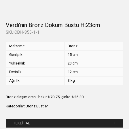
Verdi’nin Bronz Döküm Büstü H:23cm
SKU:CBH-855-1-1
Malzeme
Bronz
Genişlik
15 cm
Yükseklik
23 cm
Derinlik
12 cm
Ağırlık
3 kg
Bronz alaşım oranı: bakır %70-75, çinko %25-30.
Kategoriler:
Bronz Büstler
TEKLIF AL