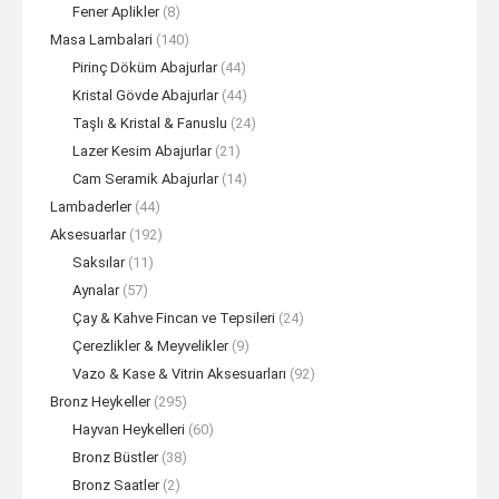
Fener Aplikler
(8)
Masa Lambalari
(140)
Pirinç Döküm Abajurlar
(44)
Kristal Gövde Abajurlar
(44)
Taşlı & Kristal & Fanuslu
(24)
Lazer Kesim Abajurlar
(21)
Cam Seramik Abajurlar
(14)
Lambaderler
(44)
Aksesuarlar
(192)
Saksılar
(11)
Aynalar
(57)
Çay & Kahve Fincan ve Tepsileri
(24)
Çerezlikler & Meyvelikler
(9)
Vazo & Kase & Vitrin Aksesuarları
(92)
Bronz Heykeller
(295)
Hayvan Heykelleri
(60)
Bronz Büstler
(38)
Bronz Saatler
(2)