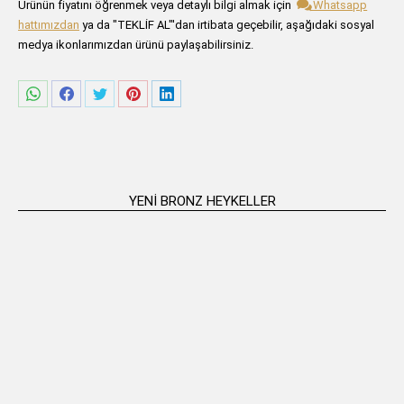
Lütfen aşağıdaki formu alanlarını doldurunuz.
Ürünün fiyatını öğrenmek veya detaylı bilgi almak için
Whatsapp
hattımızdan
ya da "TEKLİF AL"'dan irtibata geçebilir, aşağıdaki sosyal
medya ikonlarımızdan ürünü paylaşabilirsiniz.
Share
Share
Share
Share
Share
on
on
on
on
on
WhatsApp
Facebook
Twitter
Pinterest
LinkedIn
YENI BRONZ HEYKELLER