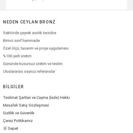
NEDEN CEYLAN BRONZ
Sektörde çeyrek asırlık tecrübe
Birinci sınıf hammade
Özel ölçü, tasarım ve proje uygulaması
%100 yerli üretim
Gününde kusursuz üretim ve teslim
Uluslararası sayısız referanslar
BILGILER
Teslimat Şartları ve Cayma (İade) Hakkı
Mesafeli Satış Sözleşmesi
Gizlilik ve Güvenlik
Çerez Politikamız
🛒 Sepet