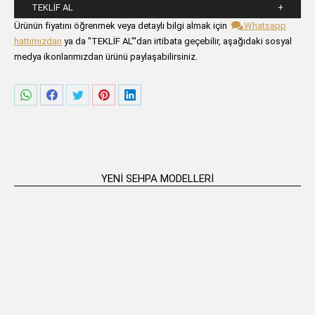
TEKLIF AL
Lütfen aşağıdaki formu alanlarını doldurunuz.
Ürünün fiyatını öğrenmek veya detaylı bilgi almak için
Whatsapp
hattımızdan
ya da "TEKLİF AL"'dan irtibata geçebilir, aşağıdaki sosyal
medya ikonlarımızdan ürünü paylaşabilirsiniz.
Share
Share
Share
Share
Share
on
on
on
on
on
WhatsApp
Facebook
Twitter
Pinterest
LinkedIn
YENI SEHPA MODELLERI