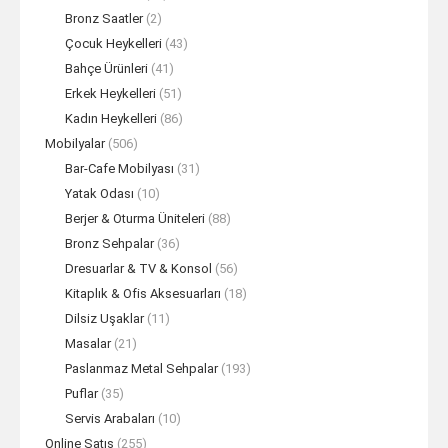
Bronz Saatler
(2)
Çocuk Heykelleri
(43)
Bahçe Ürünleri
(41)
Erkek Heykelleri
(51)
Kadın Heykelleri
(86)
Mobilyalar
(506)
Bar-Cafe Mobilyası
(31)
Yatak Odası
(10)
Berjer & Oturma Üniteleri
(88)
Bronz Sehpalar
(36)
Dresuarlar & TV & Konsol
(56)
Kitaplık & Ofis Aksesuarları
(18)
Dilsiz Uşaklar
(11)
Masalar
(21)
Paslanmaz Metal Sehpalar
(193)
Puflar
(35)
Servis Arabaları
(10)
Online Satış
(255)