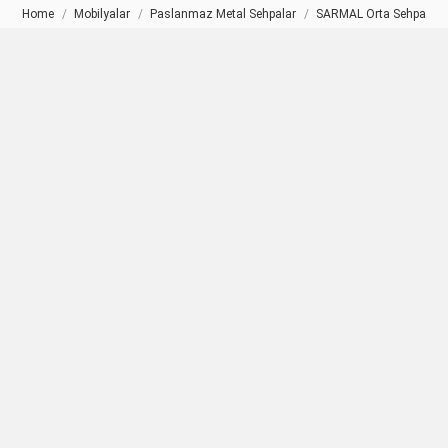
Home
Mobilyalar
Paslanmaz Metal Sehpalar
SARMAL Orta Sehpa
You are here: