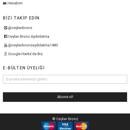
👥 Hesabım
BIZI TAKIP EDIN
@ceylanbronz
Ceylan Bronz Aydınlatma
@ceylanbronzaydnlatma1480
Google Harita'da Biz
E-BÜLTEN ÜYELIĞI
® Ceylan Bronz