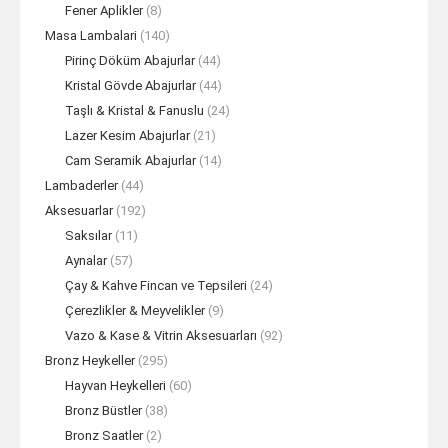
Fener Aplikler
(8)
Masa Lambalari
(140)
Pirinç Döküm Abajurlar
(44)
Kristal Gövde Abajurlar
(44)
Taşlı & Kristal & Fanuslu
(24)
Lazer Kesim Abajurlar
(21)
Cam Seramik Abajurlar
(14)
Lambaderler
(44)
Aksesuarlar
(192)
Saksılar
(11)
Aynalar
(57)
Çay & Kahve Fincan ve Tepsileri
(24)
Çerezlikler & Meyvelikler
(9)
Vazo & Kase & Vitrin Aksesuarları
(92)
Bronz Heykeller
(295)
Hayvan Heykelleri
(60)
Bronz Büstler
(38)
Bronz Saatler
(2)