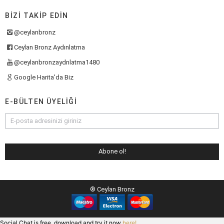
BIZI TAKIP EDIN
@ceylanbronz
Ceylan Bronz Aydınlatma
@ceylanbronzaydnlatma1480
Google Harita'da Biz
E-BÜLTEN ÜYELIĞI
® Ceylan Bronz
Social Chat is free, download and try it now
here!