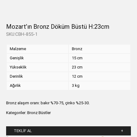
Mozart’ın Bronz Döküm Büstü H:23cm
SKU:CBH-855-1
Malzeme
Bronz
Genişlik
15 cm
Yükseklik
23 cm
Derinlik
12 cm
Ağırlık
3 kg
Bronz alaşım oranı: bakır %70-75, çinko %25-30.
Kategoriler:
Bronz Büstler
TEKLIF AL