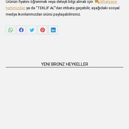
Lütfen aşağıdaki formu alanlarını doldurunuz.
Ürünün fiyatını öğrenmek veya detaylı bilgi almak için
Whatsapp
hattımızdan
ya da "TEKLİF AL"'dan irtibata geçebilir, aşağıdaki sosyal
medya ikonlarımızdan ürünü paylaşabilirsiniz.
Share
Share
Share
Share
Share
on
on
on
on
on
WhatsApp
Facebook
Twitter
Pinterest
LinkedIn
YENI BRONZ HEYKELLER