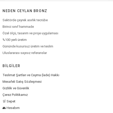
NEDEN CEYLAN BRONZ
Sektörde çeyrek asırlık tecrübe
Birinci sınıf hammade
Özel ölçü, tasarım ve proje uygulaması
%100 yerli üretim
Gününde kusursuz üretim ve teslim
Uluslararası sayısız referanslar
BILGILER
Teslimat Şartları ve Cayma (İade) Hakkı
Mesafeli Satış Sözleşmesi
Gizlilik ve Güvenlik
Çerez Politikamız
🛒 Sepet
👥 Hesabım