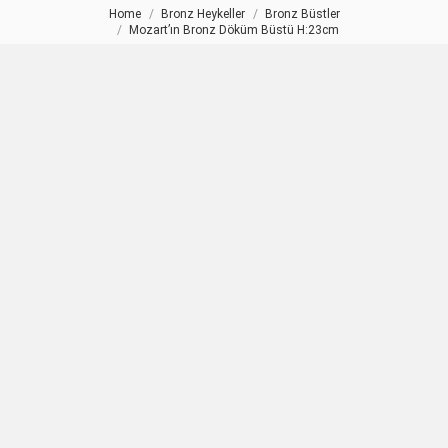
Home
Bronz Heykeller
Bronz Büstler
You are here:
Mozart’ın Bronz Döküm Büstü H:23cm