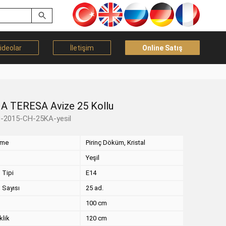
ideolar
İletişim
Online Satış
A TERESA Avize 25 Kollu
-2015-CH-25KA-yesil
eme
Pirinç Döküm, Kristal
Yeşil
 Tipi
E14
 Sayısı
25 ad.
100 cm
klik
120 cm