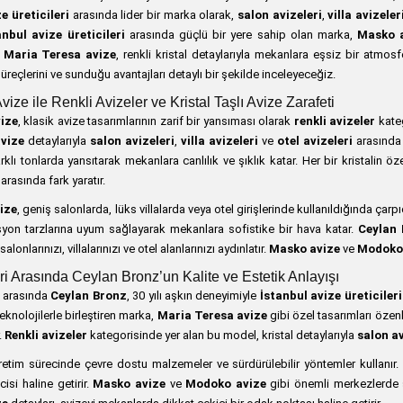
e üreticileri
arasında lider bir marka olarak,
salon avizeleri
,
villa avizeler
anbul avize üreticileri
arasında güçlü bir yere sahip olan marka,
Masko 
n
Maria Teresa avize
, renkli kristal detaylarıyla mekanlara eşsiz bir atmos
süreçlerini ve sunduğu avantajları detaylı bir şekilde inceleyeceğiz.
ize ile Renkli Avizeler ve Kristal Taşlı Avize Zarafeti
ize
, klasik avize tasarımlarının zarif bir yansıması olarak
renkli avizeler
kateg
avize
detaylarıyla
salon avizeleri
,
villa avizeleri
ve
otel avizeleri
arasında 
 farklı tonlarda yansıtarak mekanlara canlılık ve şıklık katar. Her bir kristalin 
arasında fark yaratır.
ize
, geniş salonlarda, lüks villalarda veya otel girişlerinde kullanıldığında çarpıcı
yon tarzlarına uyum sağlayarak mekanlara sofistike bir hava katar.
Ceylan 
lonlarınızı, villalarınızı ve otel alanlarınızı aydınlatır.
Masko avize
ve
Modoko
eri Arasında Ceylan Bronz’un Kalite ve Estetik Anlayışı
arasında
Ceylan Bronz
, 30 yılı aşkın deneyimiyle
İstanbul avize üreticileri
teknolojilerle birleştiren marka,
Maria Teresa avize
gibi özel tasarımları özenl
.
Renkli avizeler
kategorisinde yer alan bu model, kristal detaylarıyla
salon av
üretim sürecinde çevre dostu malzemeler ve sürdürülebilir yöntemler kullanır
isi haline getirir.
Masko avize
ve
Modoko avize
gibi önemli merkezlerde se