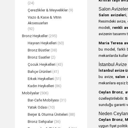
Kristal taşlı avi
(24)
Salon Avizeleri
Çerezlikler & Meyvelikler
(9)
Salon avizeleri
Vazo & Kase & Vitrin
Resimdeki avize, 
Aksesuarları
modeli,
renkli av
(92)
avizenin tasarımı t
Bronz Heykeller
(295)
Maria Teresa av
Hayvan Heykelleri
(60)
bu model, farklı 
Bronz Büstler
(38)
mekanlarda kullanı
Bronz Saatler
(2)
İstanbul Avize
Çocuk Heykelleri
(43)
İstanbul avize ür
Bahçe Ürünleri
(41)
bu avize,
salon a
Erkek Heykelleri
(51)
mekanlara eşsiz bi
Kadın Heykelleri
(86)
Ceylan Bronz
,
a
Mobilyalar
(506)
özelleştirilebilir.
S
Bar-Cafe Mobilyası
(31)
sunduğu garanti ve
Yatak Odası
(10)
Neden Ceylan 
Berjer & Oturma Üniteleri
(88)
Ceylan Bronz
,
M
Bronz Sehpalar
(36)
uygun fiyat politi