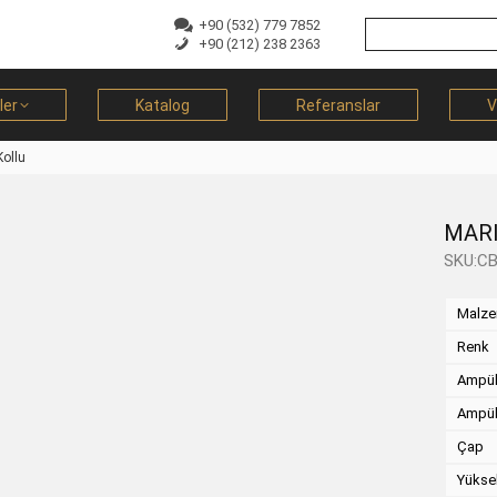
+90 (532) 779 7852
+90 (212) 238 2363
ler
Katalog
Referanslar
V
ollu
MARI
SKU:CB
Malz
Renk
Ampül
Ampül
Çap
Yükse