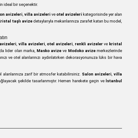
 ideal bir seçenektir.
on avizeleri
,
villa avizeleri
ve
otel avizeleri
kategorisinde yer alan
ristal taşlı avize
detaylarıyla mekanlarınıza zarafet katan bu model,
atın
avizeleri
,
villa avizeleri
,
otel avizeleri
,
renkli avizeler
ve
kristal
da lider olan marka,
Masko avize
ve
Modoko avize
merkezlerinde
larınızı ve otel alanlarınızı aydınlatırken dekorasyonunuza lüks bir hava
el alanlarınıza zarif bir atmosfer katabilirsiniz.
Salon avizeleri
,
villa
ağlayacak şekilde tasarlanmıştır. Hemen harekete geçin ve
İstanbul