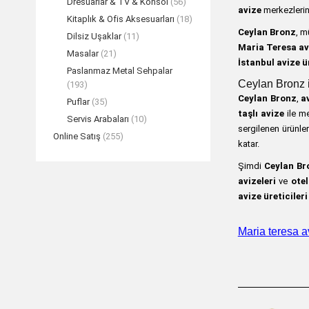
Dresuarlar & TV & Konsol
(56)
avize
merkezlerind
Kitaplık & Ofis Aksesuarları
(18)
Ceylan Bronz
, m
Dilsiz Uşaklar
(11)
Maria Teresa av
Masalar
(21)
İstanbul avize ür
Paslanmaz Metal Sehpalar
Ceylan Bronz il
(193)
Ceylan Bronz
,
a
Puflar
(35)
taşlı avize
ile me
Servis Arabaları
(10)
sergilenen ürünler
Online Satış
(255)
katar.
Şimdi
Ceylan Br
avizeleri
ve
otel
avize üreticileri
Maria teresa av