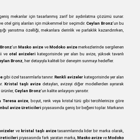
 geniş mekanlar için tasarlanmış zarif bir aydınlatma çözümü sunar.
 ve otel giriş alanları için mükemmel bir seçimdir.
Ceylan Bronz
’un bu
ışığı yansıtma özelliği, mekanlara derinlik ve parlaklık kazandırırken,
 Bronz
’un
Masko avize
ve
Modoko avize
merkezlerinde sergilenen
i
ve
otel avizeleri
kategorisinde yer alan bu avize, yüksek tavanlı
eylan Bronz
, her detayıyla kaliteli bir deneyim sunmayı hedefler.
ze
gibi özel tasarımlarla tanınır.
Renkli avizeler
kategorisinde yer alan
ar.
Kristal taşlı avize
detayları, avizeyi diğer modellerden ayırarak
ürünler,
Ceylan Bronz
’un kalite anlayışını yansıtır.
 Teresa avize
, boyut, renk veya kristal türü gibi tercihlerinize göre
nbul avize üreticileri
piyasasında geniş bir beğeni toplar. Markanın
avizeler
ve
kristal taşlı avize
tasarımlarında lider bir marka olarak,
reticileri
piyasasında fark yaratan marka,
Masko avize
ve
Modoko