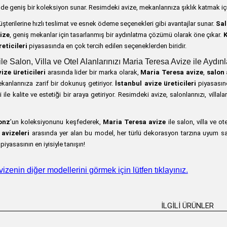
e geniş bir koleksiyon sunar. Resimdeki avize, mekanlarınıza şıklık katmak için
üşterilerine hızlı teslimat ve esnek ödeme seçenekleri gibi avantajlar sunar.
Sal
ize
, geniş mekanlar için tasarlanmış bir aydınlatma çözümü olarak öne çıkar.
K
eticileri
piyasasında en çok tercih edilen seçeneklerden biridir.
e Salon, Villa ve Otel Alanlarınızı Maria Teresa Avize ile Aydınl
vize üreticileri
arasında lider bir marka olarak,
Maria Teresa avize
,
salon 
kanlarınıza zarif bir dokunuş getiriyor.
İstanbul avize üreticileri
piyasasın
i ile kalite ve estetiği bir araya getiriyor. Resimdeki avize, salonlarınızı, villa
onz
’un koleksiyonunu keşfederek,
Maria Teresa avize
ile salon, villa ve ot
 avizeleri
arasında yer alan bu model, her türlü dekorasyon tarzına uyum s
piyasasının en iyisiyle tanışın!
izenin diğer modellerini görmek için lütfen tıklayınız.
İLGILI ÜRÜNLER