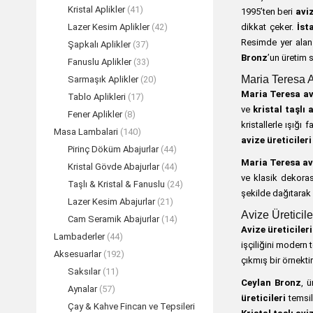
Kristal Aplikler
(41)
1995’ten beri
aviz
dikkat çeker.
İst
Lazer Kesim Aplikler
(42)
Resimde yer ala
Şapkalı Aplikler
(37)
Bronz
’un üretim 
Fanuslu Aplikler
(33)
Maria Teresa Av
Sarmaşık Aplikler
(20)
Maria Teresa av
Tablo Aplikleri
(17)
ve
kristal taşlı 
Fener Aplikler
(8)
kristallerle ışığı
Masa Lambalari
(140)
avize üreticileri
Pirinç Döküm Abajurlar
(44)
Maria Teresa av
Kristal Gövde Abajurlar
(44)
ve klasik dekoras
Taşlı & Kristal & Fanuslu
(24)
şekilde dağıtarak sa
Lazer Kesim Abajurlar
(21)
Avize Üreticil
Cam Seramik Abajurlar
(14)
Avize üreticileri
Lambaderler
(44)
işçiliğini modern 
Aksesuarlar
(192)
çıkmış bir örnektir
Saksılar
(11)
Ceylan Bronz
, 
Aynalar
(57)
üreticileri
temsilc
Çay & Kahve Fincan ve Tepsileri