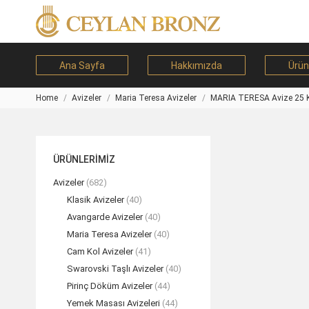
Ana Sayfa
Hakkımızda
Ürün
Home
Avizeler
Maria Teresa Avizeler
MARIA TERESA Avize 25 K
You are here:
ÜRÜNLERİMİZ
Avizeler
(682)
Klasik Avizeler
(40)
Avangarde Avizeler
(40)
Maria Teresa Avizeler
(40)
Cam Kol Avizeler
(41)
Swarovski Taşlı Avizeler
(40)
Pirinç Döküm Avizeler
(44)
Yemek Masası Avizeleri
(44)