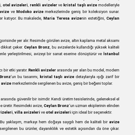
i
,
otel avizeleri
,
renkli avizeler
ve
kristal taşlı avize
modelleriyle
avize
ve
Modoko avize
merkezlerinde geniş bir koleksiyon sunar.
fer katıyor. Bu makalede,
Maria Teresa avize
nin estetiğini,
Ceylan
orisinde yer alır. Resimde görülen avize, altın kaplama metal aksamı
dikkat çeker.
Ceylan Bronz
, bu avizelerde kullandığı yüksek kaliteli
özenle yerleştirilmesi, avizeyi bir sanat eserine dönüştürür ve
İstanbul
 bir etki yaratır.
Renkli avizeler
arasında yer alan bu model, modern
Bronz
’un bu tasarımı,
kristal taşlı avize
detaylarıyla ışığı zarif bir
 avize
merkezlerinde sergilenen bu avize, geniş bir beğeni toplar.
arasında güvenilir bir isimdir. Kendi üretim tesislerinde, geleneksel el
e üretir. Resimdeki avize,
Ceylan Bronz
’un uzman ekiplerinin elinden
izeleri
,
villa avizeleri
ve
otel avizeleri
için ideal bir seçenektir.
. Bu yaklaşım, markayı hem doğaya saygılı hem de kaliteli bir
avize
rgilenen bu ürünler, dayanıklılık ve estetik açısından da öne çıkar.