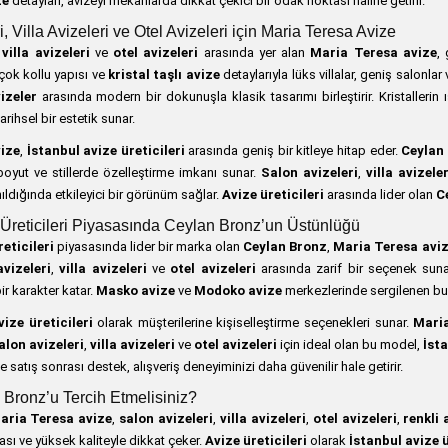
ze
detayları, avizeyi mekanlarda dikkat çekici bir odak noktası haline getirir.
, Villa Avizeleri ve Otel Avizeleri için Maria Teresa Avize
,
villa avizeleri
ve
otel avizeleri
arasında yer alan
Maria Teresa avize
,
çok kollu yapısı ve
kristal taşlı avize
detaylarıyla lüks villalar, geniş salonlar
izeler
arasında modern bir dokunuşla klasik tasarımı birleştirir. Kristallerin 
arihsel bir estetik sunar.
ize
,
İstanbul avize üreticileri
arasında geniş bir kitleye hitap eder.
Ceylan
boyut ve stillerde özelleştirme imkanı sunar.
Salon avizeleri
,
villa avizeler
ldığında etkileyici bir görünüm sağlar.
Avize üreticileri
arasında lider olan
C
 Üreticileri Piyasasında Ceylan Bronz’un Üstünlüğü
eticileri
piyasasında lider bir marka olan
Ceylan Bronz
,
Maria Teresa avi
vizeleri
,
villa avizeleri
ve
otel avizeleri
arasında zarif bir seçenek sun
r karakter katar.
Masko avize
ve
Modoko avize
merkezlerinde sergilenen bu 
vize üreticileri
olarak müşterilerine kişiselleştirme seçenekleri sunar.
Maria
alon avizeleri
,
villa avizeleri
ve
otel avizeleri
için ideal olan bu model,
İsta
 satış sonrası destek, alışveriş deneyiminizi daha güvenilir hale getirir.
Bronz’u Tercih Etmelisiniz?
aria Teresa avize
,
salon avizeleri
,
villa avizeleri
,
otel avizeleri
,
renkli 
kası ve yüksek kaliteyle dikkat çeker.
Avize üreticileri
olarak
İstanbul avize ü