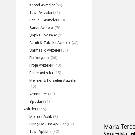
Kristal Avizeler
(50)
Taşlı Avizeler
(71)
Fanuslu Avizeler
(80)
Sarkıt Avizeler
(70)
Şapkalı Avizeler
(25)
Camlı & Tabaklı Avizeler
(35)
Sarmaşık Avizeler
(31)
Plafonyerler
(36)
Proje Avizeleri
(40)
Fener Avizeler
(15)
Mermer & Porselen Avizeler
(16)
Armatürler
(38)
Spotlar
(31)
Aplikler
(255)
Mermer Aplik
(2)
Pirinç Döküm Aplikler
(63)
Maria Teres
Taşlı Aplikler
(40)
Geniş ve lüks meka