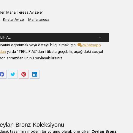
ler:
Maria Teresa Avizeler
:
Kristal Avize
Maria teresa
LIF AL
şağıdaki formu alanlarını doldurunuz.
iyatını öğrenmek veya detaylı bilgi almak için
Whatsapp
zdan
ya da "TEKLİF AL"'dan irtibata geçebilir, aşağıdaki sosyal
onlarımızdan ürünü paylaşabilirsiniz.
re
Share
Share
Share
Share
on
on
on
on
tsApp
Facebook
Twitter
Pinterest
LinkedIn
 Ceylan Bronz Koleksiyonu
 klasik tasarımın modern bir yorumu olarak öne çıkar.
Ceylan Bronz
,