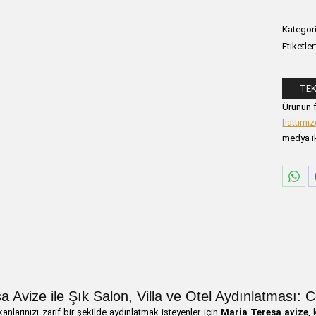
Kategori
Etiketler
TEK
Lütfen a
Ürünün f
hattımı
medya ik
Sha
on
Wha
a Avize ile Şık Salon, Villa ve Otel Aydınlatması:
nlarınızı zarif bir şekilde aydınlatmak isteyenler için
Maria Teresa avize
,