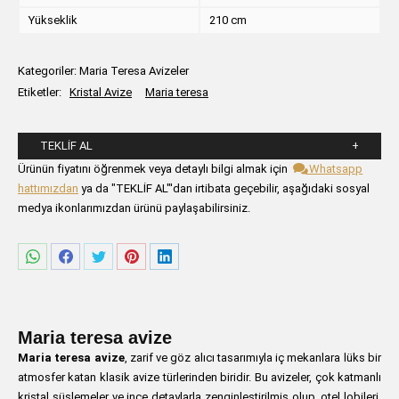
Yükseklik
210 cm
Kategoriler:
Maria Teresa Avizeler
Etiketler:
Kristal Avize
Maria teresa
TEKLIF AL
Lütfen aşağıdaki formu alanlarını doldurunuz.
Ürünün fiyatını öğrenmek veya detaylı bilgi almak için
Whatsapp
hattımızdan
ya da "TEKLİF AL"'dan irtibata geçebilir, aşağıdaki sosyal
medya ikonlarımızdan ürünü paylaşabilirsiniz.
Share
Share
Share
Share
Share
on
on
on
on
on
WhatsApp
Facebook
Twitter
Pinterest
LinkedIn
Maria teresa avize
Maria teresa avize
, zarif ve göz alıcı tasarımıyla iç mekanlara lüks bir
atmosfer katan klasik avize türlerinden biridir. Bu avizeler, çok katmanlı
kristal süslemeler ve ince detaylarla zenginleştirilmiş olup, otel lobileri,