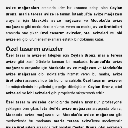
Avize mağazaları
arasında lider bir konuma sahip olan
Ceylan
Bronz
,
maria teresa avize
ile tanınır.
İstanbul’da avize mağazası
arayanlar için
Masko’da avize mağazası
ve
Modoko’da avize
mağazası
gibi merkezlerde hizmet veren bu marka,
avize üreticileri
arasında öne çıkar.
Özel tasarım avizeler
,
otel avizeleri
ve
lobi
avizeleri
gibi ürünlerle mekanlara estetik bir dokunuş katar.
Özel tasarım avizeler
Özel tasarım avizeler
talepleri için
Ceylan Bronz
,
maria teresa
avize
gibi zarif ürünlerle tanınan bir markadır.
İstanbul’da avize
mağazası
arayanlar için
Masko’da avize mağazası
ve
Modoko’da
avize mağazası
gibi noktalarda hizmet veren bu marka,
avize
üreticileri
arasında lider bir konuma sahiptir.
Özel tasarım avizeler
ile müşterilerinin hayallerini gerçeğe dönüştüren
Ceylan Bronz
,
otel
avizeleri
ve
lobi avizeleri
gibi projelerde sıkça tercih edilir.
Özel tasarım avizeler
denildiğinde
Ceylan Bronz
’un profesyonel
yaklaşımı öne çıkar.
İstanbul’da avize mağazası
arayışında olanlar,
Masko’da avize mağazası
ve
Modoko’da avize mağazası
gibi
merkezlerde bu markanın
maria teresa avize
’lerini inceleyebilir.
Avize üreticileri
arasında fark yaratan
Ceylan Bronz
,
otel avizeleri