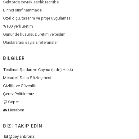
Sektörde çeyrek asırlık tecrübe
Birinci sınıf hammade
Özel ölçü, tasarım ve proje uygulaması
%100 yerli üretim
Gününde kusursuz üretim ve teslim
Uluslararası sayısız referanslar
BILGILER
Teslimat Şartları ve Cayma (İade) Hakkı
Mesafeli Satış Sözleşmesi
Gizlilik ve Güvenlik
Çerez Politikamız
🛒 Sepet
👥 Hesabım
BIZI TAKIP EDIN
@ceylanbronz