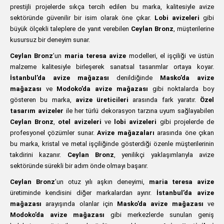
prestijli projelerde sıkça tercih edilen bu marka, kalitesiyle avize
sektöründe güvenilir bir isim olarak öne çıkar.
Lobi avizeleri
gibi
büyük ölçekli taleplere de yanıt verebilen
Ceylan Bronz
, müşterilerine
kusursuz bir deneyim sunar.
Ceylan Bronz
’un
maria teresa avize
modelleri, el işçiliği ve üstün
malzeme kalitesiyle birleşerek sanatsal tasarımlar ortaya koyar.
İstanbul’da avize mağazası
denildiğinde
Masko’da avize
mağazası
ve
Modoko’da avize mağazası
gibi noktalarda boy
gösteren bu marka,
avize üreticileri
arasında fark yaratır.
Özel
tasarım avizeler
ile her türlü dekorasyon tarzına uyum sağlayabilen
Ceylan Bronz
,
otel avizeleri
ve
lobi avizeleri
gibi projelerde de
profesyonel çözümler sunar.
Avize mağazaları
arasında öne çıkan
bu marka, kristal ve metal işçiliğinde gösterdiği özenle müşterilerinin
takdirini kazanır.
Ceylan Bronz
, yenilikçi yaklaşımlarıyla avize
sektöründe sürekli bir adım önde olmayı başarır.
Ceylan Bronz
’un otuz yılı aşkın deneyimi,
maria teresa avize
üretiminde kendisini diğer markalardan ayırır.
İstanbul’da avize
mağazası
arayışında olanlar için
Masko’da avize mağazası
ve
Modoko’da avize mağazası
gibi merkezlerde sunulan geniş