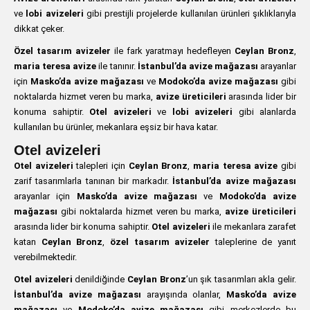
ve
lobi avizeleri
gibi prestijli projelerde kullanılan ürünleri şıklıklarıyla
dikkat çeker.
Özel tasarım avizeler
ile fark yaratmayı hedefleyen
Ceylan Bronz
,
maria teresa avize
ile tanınır.
İstanbul’da avize mağazası
arayanlar
için
Masko’da avize mağazası
ve
Modoko’da avize mağazası
gibi
noktalarda hizmet veren bu marka,
avize üreticileri
arasında lider bir
konuma sahiptir.
Otel avizeleri
ve
lobi avizeleri
gibi alanlarda
kullanılan bu ürünler, mekanlara eşsiz bir hava katar.
Otel avizeleri
Otel avizeleri
talepleri için
Ceylan Bronz
,
maria teresa avize
gibi
zarif tasarımlarla tanınan bir markadır.
İstanbul’da avize mağazası
arayanlar için
Masko’da avize mağazası
ve
Modoko’da avize
mağazası
gibi noktalarda hizmet veren bu marka,
avize üreticileri
arasında lider bir konuma sahiptir.
Otel avizeleri
ile mekanlara zarafet
katan
Ceylan Bronz
,
özel tasarım avizeler
taleplerine de yanıt
verebilmektedir.
Otel avizeleri
denildiğinde
Ceylan Bronz
’un şık tasarımları akla gelir.
İstanbul’da avize mağazası
arayışında olanlar,
Masko’da avize
mağazası
ve
Modoko’da avize mağazası
gibi merkezlerde bu