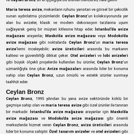
Maria teresa avize
, mekanların ruhunu yansıtan ve görsel bir çekicilik
sunan aydınlatma çözümleridir.
Ceylan Bronz
’un koleksiyonunda yer
alan bu avizeler, klasik ve modern dekorasyon tarzlarına uyum
sağlayarak geniş bir müşteri kitlesine hitap eder.
İstanbul’da avize
mağazası
arayanlar,
Masko’da avize mağazası
veya
Modoko’da
avize mağazası
gibi noktalarda
Ceylan Bronz
’un
maria teresa
avize
’lerini inceleyebilir;
avize üreticileri
arasında bu markanın
kalitesi ve güvenilirliği dikkat çeker.
Otel avizeleri
ve
lobi avizeleri
gibi büyük ölçekli projelerde kullanılan bu ürünler,
Ceylan Bronz
’un
uzmanlığıyla öne çıkar.
Avize mağazaları
arasında lider bir konuma
sahip olan
Ceylan Bronz
, uzun ömürlü ve estetik ürünler sunmayı
taahhüt eder.
Ceylan Bronz
Ceylan Bronz
, 1995 yılından bu yana avize sektöründe köklü bir
geçmişe sahip olan ve
maria teresa avize
gibi özel ürünler ile tanınan
bir markadır.
İstanbul’da avize mağazası
arayanlar için
Masko’da
avize mağazası
ve
Modoko’da avize mağazası
gibi önemli
merkezlerde hizmet veren
Ceylan Bronz
,
avize üreticileri
arasında
lider bir konuma sahiptir.
Özel tasarım avizeler
ve
otel avizeleri
gibi