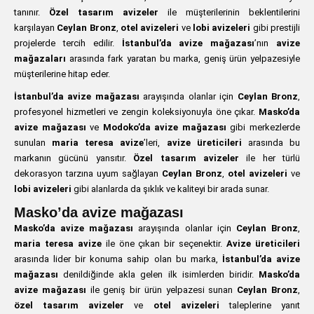
tanınır.
Özel tasarım avizeler
ile müşterilerinin beklentilerini
karşılayan
Ceylan Bronz
,
otel avizeleri
ve
lobi avizeleri
gibi prestijli
projelerde tercih edilir.
İstanbul’da avize mağazası
’nın
avize
mağazaları
arasında fark yaratan bu marka, geniş ürün yelpazesiyle
müşterilerine hitap eder.
İstanbul’da avize mağazası
arayışında olanlar için
Ceylan Bronz
,
profesyonel hizmetleri ve zengin koleksiyonuyla öne çıkar.
Masko’da
avize mağazası
ve
Modoko’da avize mağazası
gibi merkezlerde
sunulan
maria teresa avize
’leri,
avize üreticileri
arasında bu
markanın gücünü yansıtır.
Özel tasarım avizeler
ile her türlü
dekorasyon tarzına uyum sağlayan
Ceylan Bronz
,
otel avizeleri
ve
lobi avizeleri
gibi alanlarda da şıklık ve kaliteyi bir arada sunar.
Masko’da avize mağazası
Masko’da avize mağazası
arayışında olanlar için
Ceylan Bronz
,
maria teresa avize
ile öne çıkan bir seçenektir.
Avize üreticileri
arasında lider bir konuma sahip olan bu marka,
İstanbul’da avize
mağazası
denildiğinde akla gelen ilk isimlerden biridir.
Masko’da
avize mağazası
ile geniş bir ürün yelpazesi sunan
Ceylan Bronz
,
özel tasarım avizeler
ve
otel avizeleri
taleplerine yanıt