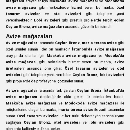
mağazası
arayanlar için
Masko’da avize mağazası
ve
Modoko’da
avize mağazası
gibi merkezlerde hizmet veren bu marka,
özel
tasarım avizeler
ve
otel avizeleri
gibi taleplere yanıt
verebilmektedir.
Lobi avizeleri
gibi prestijli projelerde tercih edilen
Ceylan Bronz
,
avize mağazaları
arasında güvenilir bir isimdir.
Avize mağazaları
Avize mağazaları
arasında
Ceylan Bronz
,
maria teresa avize
gibi
özel ürünler sunan lider bir markadır.
İstanbul’da avize mağazası
arayışında olanlar için
Masko’da avize mağazası
ve
Modoko’da
avize mağazası
gibi noktalarda hizmet veren bu marka,
avize
üreticileri
arasında öne çıkar.
Özel tasarım avizeler
ve
otel
avizeleri
gibi taleplere yanıt verebilen
Ceylan Bronz
,
lobi avizeleri
gibi projelerde de profesyonel çözümler sunar.
Avize mağazaları
arasında fark yaratan
Ceylan Bronz
,
İstanbul’da
avize mağazası
denildiğinde akla gelen ilk isimlerden biridir.
Masko’da avize mağazası
ve
Modoko’da avize mağazası
ile
müşterilerine ulaşan bu marka,
maria teresa avize
ile zarif tasarımlar
sunar.
Özel tasarım avizeler
ile her türlü dekorasyon tarzına uyum
sağlayan
Ceylan Bronz
,
otel avizeleri
ve
lobi avizeleri
gibi
alanlarda kalitesiyle dikkat çeker.