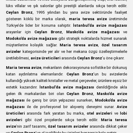
lüks villalar ve şık salonlar gibi prestijli alanlarda sıkça tercih edilir.
Ceylan Bronz
, 1995 yılından bu yana avize sektöründe faaliyet
gösteren köklü bir marka olarak,
maria teresa avize
üretiminde
Türkiye’de lider bir konuma sahiptir.
İstanbul’da avize mağazası
arayanlar için
Ceylan Bronz
,
Masko’da avize mağazası
ve
Modoko’da avize mağazası
gibi stratejik noktalarda hizmet sunarak
müşterilerine kolaylık sağlar.
Maria teresa avize
,
özel tasarım
avizeler
kategorisinde yer alır ve her mekana özgü özelleştirmelerle
üretilebilmesi,
avize üreticileri
arasında
Ceylan Bronz
’u öne çıkarır.
Maria teresa avize
, mekanların dekorasyonuna sofistike bir dokunuş
katan aydınlatma elemanlarıdır.
Ceylan Bronz
’un bu avizelerde
kullandığı yüksek kaliteli kristaller ve metal çerçeveler, ürünlere eşsiz bir
estetik kazandırır.
İstanbul’da avize mağazası
denildiğinde akla
gelen ilk markalardan biri olan
Ceylan Bronz
,
Masko’da avize
mağazası
ile geniş bir ürün yelpazesi sunarken,
Modoko’da avize
mağazası
ile de profesyonel bir alışveriş deneyimi sunar.
Avize
üreticileri
arasında fark yaratan bu marka,
otel avizeleri
ve
lobi
avizeleri
gibi özel projelerde sıkça tercih edilir.
Maria teresa
avize
’nin zarif tasarımı,
özel tasarım avizeler
arasında dikkat çeker
ve
Ceylan Bronz
’un el işçiliğiyle bu ürünleri benzersiz hale getirir.