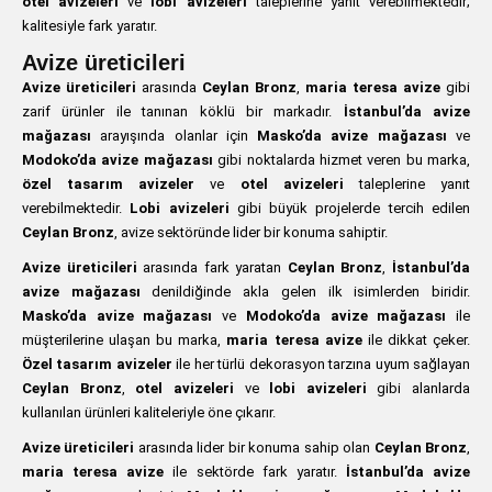
otel avizeleri
ve
lobi avizeleri
taleplerine yanıt verebilmektedir;
kalitesiyle fark yaratır.
Avize üreticileri
Avize üreticileri
arasında
Ceylan Bronz
,
maria teresa avize
gibi
zarif ürünler ile tanınan köklü bir markadır.
İstanbul’da avize
mağazası
arayışında olanlar için
Masko’da avize mağazası
ve
Modoko’da avize mağazası
gibi noktalarda hizmet veren bu marka,
özel tasarım avizeler
ve
otel avizeleri
taleplerine yanıt
verebilmektedir.
Lobi avizeleri
gibi büyük projelerde tercih edilen
Ceylan Bronz
, avize sektöründe lider bir konuma sahiptir.
Avize üreticileri
arasında fark yaratan
Ceylan Bronz
,
İstanbul’da
avize mağazası
denildiğinde akla gelen ilk isimlerden biridir.
Masko’da avize mağazası
ve
Modoko’da avize mağazası
ile
müşterilerine ulaşan bu marka,
maria teresa avize
ile dikkat çeker.
Özel tasarım avizeler
ile her türlü dekorasyon tarzına uyum sağlayan
Ceylan Bronz
,
otel avizeleri
ve
lobi avizeleri
gibi alanlarda
kullanılan ürünleri kaliteleriyle öne çıkarır.
Avize üreticileri
arasında lider bir konuma sahip olan
Ceylan Bronz
,
maria teresa avize
ile sektörde fark yaratır.
İstanbul’da avize