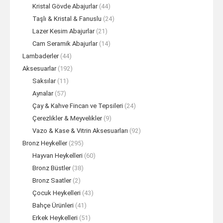
Kristal Gövde Abajurlar
(44)
Taşlı & Kristal & Fanuslu
(24)
Lazer Kesim Abajurlar
(21)
Cam Seramik Abajurlar
(14)
Lambaderler
(44)
Aksesuarlar
(192)
Saksılar
(11)
Aynalar
(57)
Çay & Kahve Fincan ve Tepsileri
(24)
Çerezlikler & Meyvelikler
(9)
Vazo & Kase & Vitrin Aksesuarları
(92)
Bronz Heykeller
(295)
Hayvan Heykelleri
(60)
Bronz Büstler
(38)
Bronz Saatler
(2)
Çocuk Heykelleri
(43)
Bahçe Ürünleri
(41)
Erkek Heykelleri
(51)