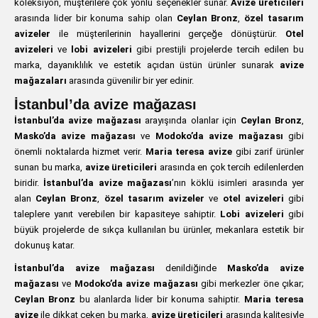
koleksiyon, müşterilere çok yönlü seçenekler sunar.
Avize üreticileri
arasında lider bir konuma sahip olan
Ceylan Bronz
,
özel tasarım
avizeler
ile müşterilerinin hayallerini gerçeğe dönüştürür.
Otel
avizeleri
ve
lobi avizeleri
gibi prestijli projelerde tercih edilen bu
marka, dayanıklılık ve estetik açıdan üstün ürünler sunarak
avize
mağazaları
arasında güvenilir bir yer edinir.
İstanbul’da avize mağazası
İstanbul’da avize mağazası
arayışında olanlar için
Ceylan Bronz
,
Masko’da avize mağazası
ve
Modoko’da avize mağazası
gibi
önemli noktalarda hizmet verir.
Maria teresa avize
gibi zarif ürünler
sunan bu marka,
avize üreticileri
arasında en çok tercih edilenlerden
biridir.
İstanbul’da avize mağazası
’nın köklü isimleri arasında yer
alan
Ceylan Bronz
,
özel tasarım avizeler
ve
otel avizeleri
gibi
taleplere yanıt verebilen bir kapasiteye sahiptir.
Lobi avizeleri
gibi
büyük projelerde de sıkça kullanılan bu ürünler, mekanlara estetik bir
dokunuş katar.
İstanbul’da avize mağazası
denildiğinde
Masko’da avize
mağazası
ve
Modoko’da avize mağazası
gibi merkezler öne çıkar;
Ceylan Bronz
bu alanlarda lider bir konuma sahiptir.
Maria teresa
avize
ile dikkat çeken bu marka,
avize üreticileri
arasında kalitesiyle