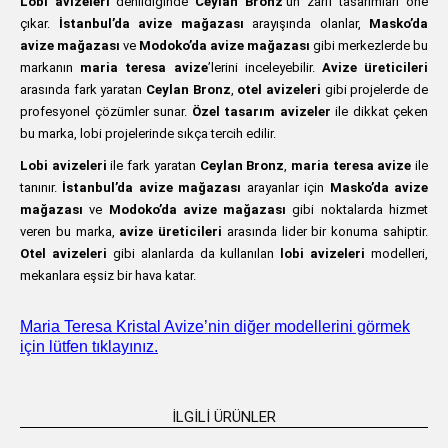
Lobi avizeleri
denildiğinde
Ceylan Bronz
’un zarif tasarımları öne
çıkar.
İstanbul’da avize mağazası
arayışında olanlar,
Masko’da
avize mağazası
ve
Modoko’da avize mağazası
gibi merkezlerde bu
markanın
maria teresa avize
’lerini inceleyebilir.
Avize üreticileri
arasında fark yaratan
Ceylan Bronz
,
otel avizeleri
gibi projelerde de
profesyonel çözümler sunar.
Özel tasarım avizeler
ile dikkat çeken
bu marka, lobi projelerinde sıkça tercih edilir.
Lobi avizeleri
ile fark yaratan
Ceylan Bronz
,
maria teresa avize
ile
tanınır.
İstanbul’da avize mağazası
arayanlar için
Masko’da avize
mağazası
ve
Modoko’da avize mağazası
gibi noktalarda hizmet
veren bu marka,
avize üreticileri
arasında lider bir konuma sahiptir.
Otel avizeleri
gibi alanlarda da kullanılan
lobi avizeleri
modelleri,
mekanlara eşsiz bir hava katar.
Maria Teresa Kristal Avize’nin diğer modellerini görmek
için lütfen tıklayınız.
İLGILI ÜRÜNLER