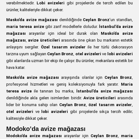
verebilmektedir.
Lobi avizeleri
gibi projelerde de tercih edilen bu
ürünler, kaliteleriyle dikkat çeker.
Masko’da avize mağazası
denildiğinde
Ceylan Bronz
’un standları,
maria teresa avize
gibi zarif modellerle doludur.
İstanbul’da avize
mağazası
arayanlar için ideal bir durak olan
Masko’da avize
mağazası
,
avize üreticileri
arasında öne çıkan bu markanın estetik
anlayışını sergiler.
Özel tasarım avizeler
ile her türlü dekorasyon
tarzına uyum sağlayan
Ceylan Bronz
,
otel avizeleri
ve
lobi avizeleri
gibi alanlarda uzman bir ekip ile çalışır. Bu ürünler, mekanlara estetik bir
hava katar.
Masko’da avize mağazası
arayışında olanlar için
Ceylan Bronz
,
profesyonel hizmetleri ve geniş koleksiyonuyla fark yaratır.
Maria
teresa avize
ile tanınan bu marka,
İstanbul’da avize mağazası
denildiğinde akla gelen isimlerden biridir.
Avize üreticileri
arasında
lider bir konuma sahip olan
Ceylan Bronz
,
özel tasarım avizeler
,
otel avizeleri
ve
lobi avizeleri
gibi projelerde sıkça tercih edilir;
kalitesiyle dikkat çeker.
Modoko’da avize mağazası
Modoko’da avize mağazası
arayanlar için
Ceylan Bronz
,
maria