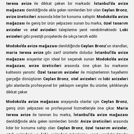
teresa avize
ile dikkat çeken bir markadır.
İstanbul’da avize
mağazası
denildiğinde akla gelen isimlerden biri olan
Ceylan Bronz
,
avize üreticileri
arasında lider bir konuma sahiptir.
Modoko’da avize
mağazası
ile geniş bir ürün yelpazesi sunan bu marka,
özel tasarım
avizeler
ve
otel avizeleri
taleplerine yanıt verebilmektedir.
Lobi
avizeleri
gibi prestijli projelerde de sıkça tercih edilir.
Modoko’da avize mağazası
denildiğinde
Ceylan Bronz
’un standları,
maria teresa avize
gibi zarif ürünlerle doludur.
İstanbul’da avize
mağazası
arayanlar için ideal bir seçenek sunan
Modoko’da avize
mağazası
,
avize üreticileri
arasında öne çıkan bu markanın
kalitesini yansıtır.
Özel tasarım avizeler
ile müşterilerinin hayallerini
gerçeğe dönüştüren
Ceylan Bronz
,
otel avizeleri
ve
lobi avizeleri
gibi alanlarda profesyonel bir yaklaşım sergiler. Bu ürünler, şıklıklarıyla
dikkat çeker.
Modoko’da avize mağazası
arayışında olanlar için
Ceylan Bronz
,
geniş ürün yelpazesi ve profesyonel hizmetleriyle öne çıkar.
Maria
teresa avize
ile tanınan bu marka,
İstanbul’da avize mağazası
denildiğinde akla gelen isimlerden biridir.
Avize üreticileri
arasında
lider bir konuma sahip olan
Ceylan Bronz
,
özel tasarım avizeler
,