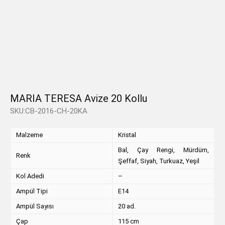
MARIA TERESA Avize 20 Kollu
SKU:CB-2016-CH-20KA
Malzeme
Kristal
Bal, Çay Rengi, Mürdüm,
Renk
Şeffaf, Siyah, Turkuaz, Yeşil
Kol Adedi
–
Ampül Tipi
E14
Ampül Sayısı
20 ad.
Çap
115 cm