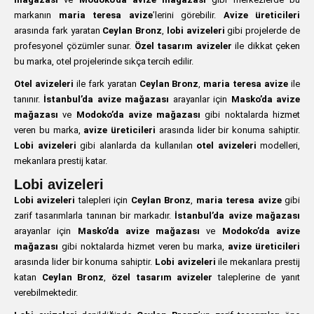
markanın
maria teresa avize
’lerini görebilir.
Avize üreticileri
arasında fark yaratan
Ceylan Bronz
,
lobi avizeleri
gibi projelerde de
profesyonel çözümler sunar.
Özel tasarım avizeler
ile dikkat çeken
bu marka, otel projelerinde sıkça tercih edilir.
Otel avizeleri
ile fark yaratan
Ceylan Bronz
,
maria teresa avize
ile
tanınır.
İstanbul’da avize mağazası
arayanlar için
Masko’da avize
mağazası
ve
Modoko’da avize mağazası
gibi noktalarda hizmet
veren bu marka,
avize üreticileri
arasında lider bir konuma sahiptir.
Lobi avizeleri
gibi alanlarda da kullanılan
otel avizeleri
modelleri,
mekanlara prestij katar.
Lobi avizeleri
Lobi avizeleri
talepleri için
Ceylan Bronz
,
maria teresa avize
gibi
zarif tasarımlarla tanınan bir markadır.
İstanbul’da avize mağazası
arayanlar için
Masko’da avize mağazası
ve
Modoko’da avize
mağazası
gibi noktalarda hizmet veren bu marka,
avize üreticileri
arasında lider bir konuma sahiptir.
Lobi avizeleri
ile mekanlara prestij
katan
Ceylan Bronz
,
özel tasarım avizeler
taleplerine de yanıt
verebilmektedir.