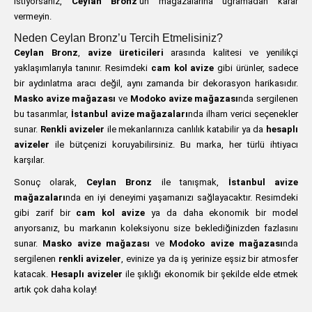
istiyorsanız,
Ceylan Bronz
’un mağazalarına uğramadan karar
vermeyin.
Neden Ceylan Bronz’u Tercih Etmelisiniz?
Ceylan Bronz
,
avize üreticileri
arasında kalitesi ve yenilikçi
yaklaşımlarıyla tanınır. Resimdeki
cam kol avize
gibi ürünler, sadece
bir aydınlatma aracı değil, aynı zamanda bir dekorasyon harikasıdır.
Masko avize mağazası
ve
Modoko avize mağazası
nda sergilenen
bu tasarımlar,
İstanbul avize mağazaları
nda ilham verici seçenekler
sunar.
Renkli avizeler
ile mekanlarınıza canlılık katabilir ya da
hesaplı
avizeler
ile bütçenizi koruyabilirsiniz. Bu marka, her türlü ihtiyacı
karşılar.
Sonuç olarak,
Ceylan Bronz
ile tanışmak,
İstanbul avize
mağazaları
nda en iyi deneyimi yaşamanızı sağlayacaktır. Resimdeki
gibi zarif bir
cam kol avize
ya da daha ekonomik bir model
arıyorsanız, bu markanın koleksiyonu size beklediğinizden fazlasını
sunar.
Masko avize mağazası
ve
Modoko avize mağazası
nda
sergilenen
renkli avizeler
, evinize ya da iş yerinize eşsiz bir atmosfer
katacak.
Hesaplı avizeler
ile şıklığı ekonomik bir şekilde elde etmek
artık çok daha kolay!