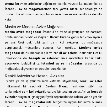
Bronz
, bu avizelerde kullandığı kaliteli camlar ve zarif kol tasarımlarıyla
İstanbul avize mağazaları
nda fark yaratır. Klasik bir salon ya da
modern bir oturma odası için bu avizeler, mekanlara canlılık ve derinlik
katar.
Masko ve Modoko Avize Mağazası
Masko avize mağazası
, İstanbul’da avize alışverişinin en hareketli
noktalarından biridir ve
Ceylan Bronz
burada geniş bir koleksiyonla
yer alır. Resimdeki gibi zarif
cam kol avizeler
, bu mağazada
sergilenerek müşterilere sunulur. Aynı şekilde,
Modoko avize
mağazası
da bu markanın şık ve
renkli avizeler
ini barındırır. Her iki
lokasyonda da
hesaplı avizeler
den lüks modellere kadar farklı
seçenekler bulabilirsiniz.
İstanbul avize mağazaları
arasında bu
mağazalar, alışverişin en popüler duraklarıdır.
Renkli Avizeler ve Hesaplı Avizeler
Evinize ya da iş yerinize renk katmak istiyorsanız,
renkli avizeler
mükemmel bir seçimdir.
Ceylan Bronz
, resimdeki gibi mor
tonlarındaki
cam kol avize
ile çarpıcı bir tasarım sunar. Ayrıca,
hesaplı
avizeler
arayanlar için uygun fiyatlı seçenekler de koleksiyonda yer alır.
İstanbul avize mağazaları
nda bütçenize uygun bir avize bulmak