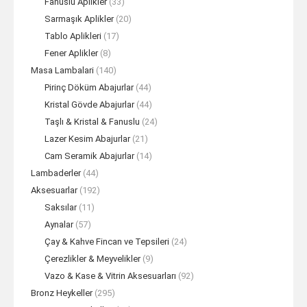
Fanuslu Aplikler
(33)
Sarmaşık Aplikler
(20)
Tablo Aplikleri
(17)
Fener Aplikler
(8)
Masa Lambalari
(140)
Pirinç Döküm Abajurlar
(44)
Kristal Gövde Abajurlar
(44)
Taşlı & Kristal & Fanuslu
(24)
Lazer Kesim Abajurlar
(21)
Cam Seramik Abajurlar
(14)
Lambaderler
(44)
Aksesuarlar
(192)
Saksılar
(11)
Aynalar
(57)
Çay & Kahve Fincan ve Tepsileri
(24)
Çerezlikler & Meyvelikler
(9)
Vazo & Kase & Vitrin Aksesuarları
(92)
Bronz Heykeller
(295)