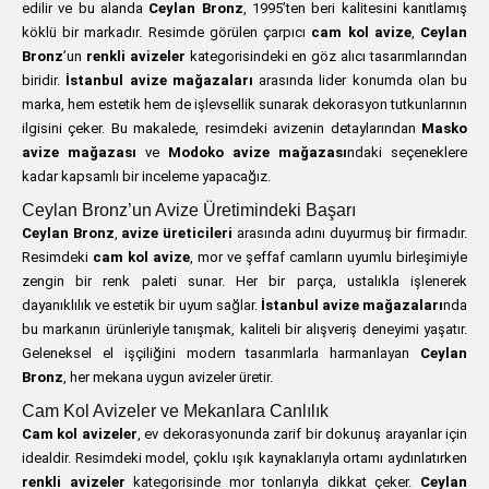
edilir ve bu alanda
Ceylan Bronz
, 1995’ten beri kalitesini kanıtlamış
köklü bir markadır. Resimde görülen çarpıcı
cam kol avize
,
Ceylan
Bronz
’un
renkli avizeler
kategorisindeki en göz alıcı tasarımlarından
biridir.
İstanbul avize mağazaları
arasında lider konumda olan bu
marka, hem estetik hem de işlevsellik sunarak dekorasyon tutkunlarının
ilgisini çeker. Bu makalede, resimdeki avizenin detaylarından
Masko
avize mağazası
ve
Modoko avize mağazası
ndaki seçeneklere
kadar kapsamlı bir inceleme yapacağız.
Ceylan Bronz’un Avize Üretimindeki Başarı
Ceylan Bronz
,
avize üreticileri
arasında adını duyurmuş bir firmadır.
Resimdeki
cam kol avize
, mor ve şeffaf camların uyumlu birleşimiyle
zengin bir renk paleti sunar. Her bir parça, ustalıkla işlenerek
dayanıklılık ve estetik bir uyum sağlar.
İstanbul avize mağazaları
nda
bu markanın ürünleriyle tanışmak, kaliteli bir alışveriş deneyimi yaşatır.
Geleneksel el işçiliğini modern tasarımlarla harmanlayan
Ceylan
Bronz
, her mekana uygun avizeler üretir.
Cam Kol Avizeler ve Mekanlara Canlılık
Cam kol avizeler
, ev dekorasyonunda zarif bir dokunuş arayanlar için
idealdir. Resimdeki model, çoklu ışık kaynaklarıyla ortamı aydınlatırken
renkli avizeler
kategorisinde mor tonlarıyla dikkat çeker.
Ceylan