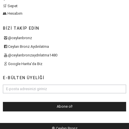
🛒 Sepet
👥 Hesabım
BIZI TAKIP EDIN
@ceylanbronz
Ceylan Bronz Aydınlatma
@ceylanbronzaydnlatma1480
Google Harita'da Biz
E-BÜLTEN ÜYELIĞI
® Ceylan Bronz