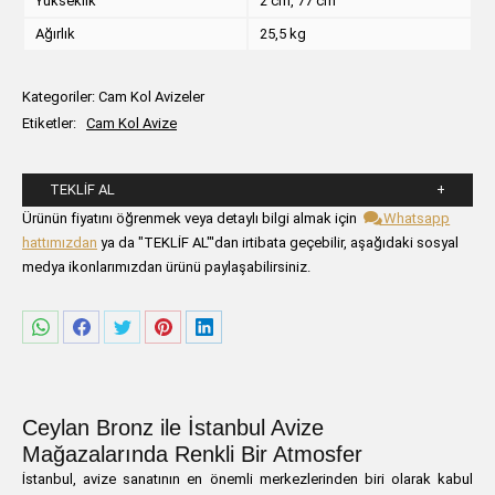
Yükseklik
2 cm, 77 cm
Ağırlık
25,5 kg
Kategoriler:
Cam Kol Avizeler
Etiketler:
Cam Kol Avize
TEKLIF AL
Lütfen aşağıdaki formu alanlarını doldurunuz.
Ürünün fiyatını öğrenmek veya detaylı bilgi almak için
Whatsapp
hattımızdan
ya da "TEKLİF AL"'dan irtibata geçebilir, aşağıdaki sosyal
medya ikonlarımızdan ürünü paylaşabilirsiniz.
Share
Share
Share
Share
Share
on
on
on
on
on
WhatsApp
Facebook
Twitter
Pinterest
LinkedIn
Ceylan Bronz ile İstanbul Avize
Mağazalarında Renkli Bir Atmosfer
İstanbul, avize sanatının en önemli merkezlerinden biri olarak kabul