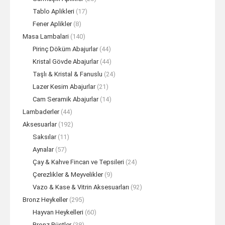
Tablo Aplikleri
(17)
Fener Aplikler
(8)
Masa Lambalari
(140)
Pirinç Döküm Abajurlar
(44)
Kristal Gövde Abajurlar
(44)
Taşlı & Kristal & Fanuslu
(24)
Lazer Kesim Abajurlar
(21)
Cam Seramik Abajurlar
(14)
Lambaderler
(44)
Aksesuarlar
(192)
Saksılar
(11)
Aynalar
(57)
Çay & Kahve Fincan ve Tepsileri
(24)
Çerezlikler & Meyvelikler
(9)
Vazo & Kase & Vitrin Aksesuarları
(92)
Bronz Heykeller
(295)
Hayvan Heykelleri
(60)
Bronz Büstler
(38)