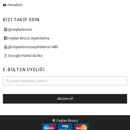
👥 Hesabım
BIZI TAKIP EDIN
@ceylanbronz
Ceylan Bronz Aydınlatma
@ceylanbronzaydnlatma1480
Google Harita'da Biz
E-BÜLTEN ÜYELIĞI
® Ceylan Bronz