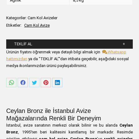
Ağırlık
8,5 kg
Kategoriler:
Cam Kol Avizeler
Etiketler:
Cam Kol Avize
TEKLIF AL
Lütfen aşağıdaki formu alanlarını doldurunuz.
Ürünün fiyatını öğrenmek veya detaylı bilgi almak için
Whatsapp
hattımızdan
ya da "TEKLİF AL"'dan irtibata geçebilir, aşağıdaki sosyal
medya ikonlarımızdan ürünü paylaşabilirsiniz.
Share
Share
Share
Share
Share
on
on
on
on
on
WhatsApp
Facebook
Twitter
Pinterest
LinkedIn
Ceylan Bronz ile İstanbul Avize
Mağazalarında Renkli Bir Deneyim
İstanbul, avize sanatının merkezi olarak bilinir ve bu alanda
Ceylan
Bronz
, 1995’ten beri kalitesini kanıtlamış bir markadır. Resimde
görülen etkileyici
cam kol avize
,
Ceylan Bronz
’un
renkli avizeler