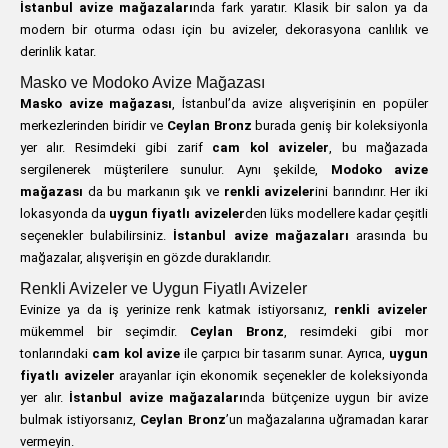
İstanbul avize mağazaları
nda fark yaratır. Klasik bir salon ya da
modern bir oturma odası için bu avizeler, dekorasyona canlılık ve
derinlik katar.
Masko ve Modoko Avize Mağazası
Masko avize mağazası
, İstanbul’da avize alışverişinin en popüler
merkezlerinden biridir ve
Ceylan Bronz
burada geniş bir koleksiyonla
yer alır. Resimdeki gibi zarif
cam kol avizeler
, bu mağazada
sergilenerek müşterilere sunulur. Aynı şekilde,
Modoko avize
mağazası
da bu markanın şık ve
renkli avizeler
ini barındırır. Her iki
lokasyonda da
uygun fiyatlı avizeler
den lüks modellere kadar çeşitli
seçenekler bulabilirsiniz.
İstanbul avize mağazaları
arasında bu
mağazalar, alışverişin en gözde duraklarıdır.
Renkli Avizeler ve Uygun Fiyatlı Avizeler
Evinize ya da iş yerinize renk katmak istiyorsanız,
renkli avizeler
mükemmel bir seçimdir.
Ceylan Bronz
, resimdeki gibi mor
tonlarındaki
cam kol avize
ile çarpıcı bir tasarım sunar. Ayrıca,
uygun
fiyatlı avizeler
arayanlar için ekonomik seçenekler de koleksiyonda
yer alır.
İstanbul avize mağazaları
nda bütçenize uygun bir avize
bulmak istiyorsanız,
Ceylan Bronz
’un mağazalarına uğramadan karar
vermeyin.