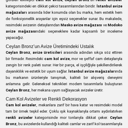
kategorisindeki en dikkat çekici tasarımlarından biridir.
İstanbul avize
mağazaları
arasında lider konumda olan bu marka, hem estetik hem
de fonksiyonellik arayanlar için eşsiz seçenekler sunar. Bu makalede,
resimdeki avizenin detaylarından
Masko avize mağazası
ve
Modoko
avize mağazası
ndaki seçeneklere kadar kapsamlı bir inceleme
yapacağız.
Ceylan Bronz’un Avize Üretimindeki Ustalık
Ceylan Bronz
,
avize üreticileri
arasında adından sıkça söz ettiren
bir firmadır. Resimdeki
cam kol avize
, mor ve şeffaf cam detaylarıyla
zengin bir renk paleti sunar. Her bir parça, el işçiliğiyle şekillendirilerek
dayanıklılık ve estetik bir uyum sağlar.
İstanbul avize mağazaları
nda
bu markanın ürünleriyle tanışmak, kaliteli bir alışveriş deneyimi
anlamına gelir. Geleneksel teknikleri modern tasarımlarla buluşturan
Ceylan Bronz
, her mekana uyum sağlayacak avizeler üretir.
Cam Kol Avizeler ve Renkli Dekorasyon
Cam kol avizeler
, mekanlara zarif bir hava katar ve resimdeki model
tam bir örnek teşkil eder. Çoklu ışık kaynaklarıyla ortamı aydınlatırken
renkli avizeler
kategorisinde mor tonlarıyla dikkat çeker.
Ceylan
Bronz
, bu avizelerde kullandığı kaliteli camlar ve zarif kol tasarımlarıyla