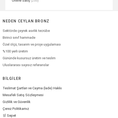
Online Satış
(255)
NEDEN CEYLAN BRONZ
Sektörde çeyrek asırlık tecrübe
Birinci sınıf hammade
Özel ölçü, tasarım ve proje uygulaması
%100 yerli üretim
Gününde kusursuz üretim ve teslim
Uluslararası sayısız referanslar
BILGILER
Teslimat Şartları ve Cayma (İade) Hakkı
Mesafeli Satış Sözleşmesi
Gizlilik ve Güvenlik
Çerez Politikamız
🛒 Sepet