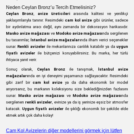
Neden Ceylan Bronz’u Tercih Etmelisiniz?
Ceylan Bronz
,
avize üreticileri
arasında kalitesi ve yenilikçi
yaklaşımlarıyla tanınır. Resimdeki
cam kol avize
gibi ürünler, sadece
bir aydınlatma aracı değil, aynı zamanda bir dekorasyon harikasıdır.
Masko avize mağazası
ve
Modoko avize mağazası
nda sergilenen
bu tasarımlar,
İstanbul avize mağazaları
nda ilham verici seçenekler
sunar.
Renkli avizeler
ile mekanlarınıza canlılık katabilir ya da
uygun
fiyatlı avizeler
ile bütçenizi koruyabilirsiniz. Bu marka, her türlü
ihtiyaca yanıt verir.
Sonuç olarak,
Ceylan Bronz
ile tanışmak,
İstanbul avize
mağazaları
nda en iyi deneyimi yaşamanızı sağlayacaktır. Resimdeki
gibi zarif bir
cam kol avize
ya da daha ekonomik bir model
arıyorsanız, bu markanın koleksiyonu size beklediğinizden fazlasını
sunar.
Masko avize mağazası
ve
Modoko avize mağazası
nda
sergilenen
renkli avizeler
, evinize ya da iş yerinize eşsiz bir atmosfer
katacak.
Uygun fiyatlı avizeler
ile şıklığı ekonomik bir şekilde elde
etmek artık çok daha kolay!
Cam Kol Avizelerin diğer modellerini görmek için lütfen