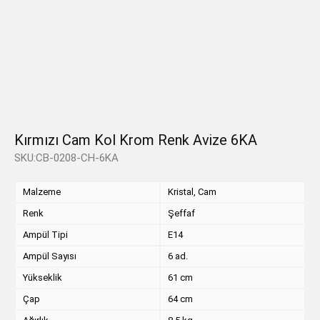
Kırmızı Cam Kol Krom Renk Avize 6KA
SKU:CB-0208-CH-6KA
Malzeme
Kristal, Cam
Renk
Şeffaf
Ampül Tipi
E14
Ampül Sayısı
6 ad.
Yükseklik
61 cm
Çap
64 cm