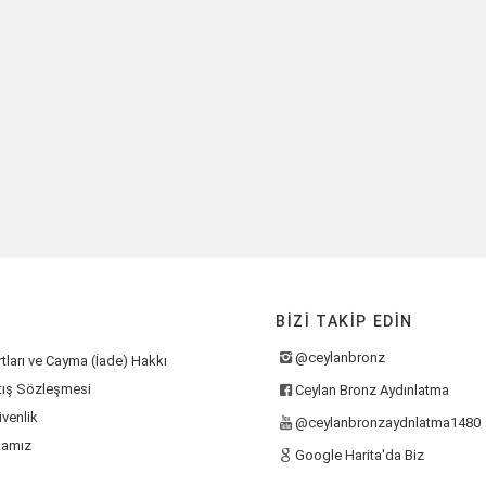
BIZI TAKIP EDIN
@ceylanbronz
tları ve Cayma (İade) Hakkı
tış Sözleşmesi
Ceylan Bronz Aydınlatma
üvenlik
@ceylanbronzaydnlatma1480
kamız
Google Harita'da Biz