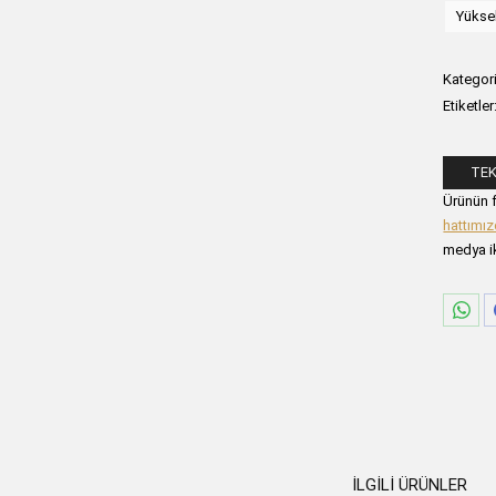
Yükse
Kategori
Etiketler
TEK
Lütfen a
Ürünün f
hattımı
medya ik
Sha
on
Wha
İLGILI ÜRÜNLER