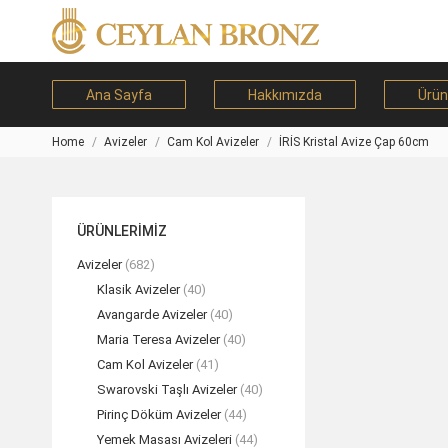
Ana Sayfa
Hakkımızda
Ürün
Home
Avizeler
Cam Kol Avizeler
İRİS Kristal Avize Çap 60cm
You are here:
ÜRÜNLERİMİZ
Avizeler
(682)
Klasik Avizeler
(40)
Avangarde Avizeler
(40)
Maria Teresa Avizeler
(40)
Cam Kol Avizeler
(41)
Swarovski Taşlı Avizeler
(40)
Pirinç Döküm Avizeler
(44)
Yemek Masası Avizeleri
(44)