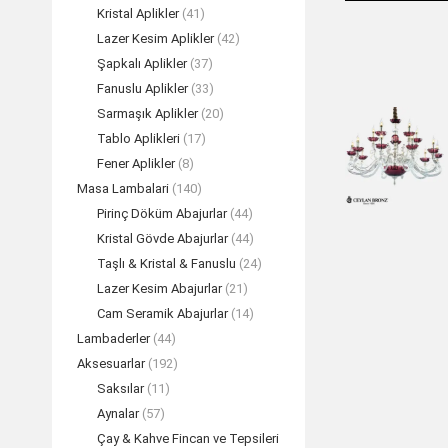
Kristal Aplikler
(41)
Lazer Kesim Aplikler
(42)
Şapkalı Aplikler
(37)
Fanuslu Aplikler
(33)
Sarmaşık Aplikler
(20)
Tablo Aplikleri
(17)
Fener Aplikler
(8)
Masa Lambalari
(140)
Pirinç Döküm Abajurlar
(44)
Kristal Gövde Abajurlar
(44)
Taşlı & Kristal & Fanuslu
(24)
Lazer Kesim Abajurlar
(21)
Cam Seramik Abajurlar
(14)
Lambaderler
(44)
Aksesuarlar
(192)
Saksılar
(11)
Aynalar
(57)
Çay & Kahve Fincan ve Tepsileri