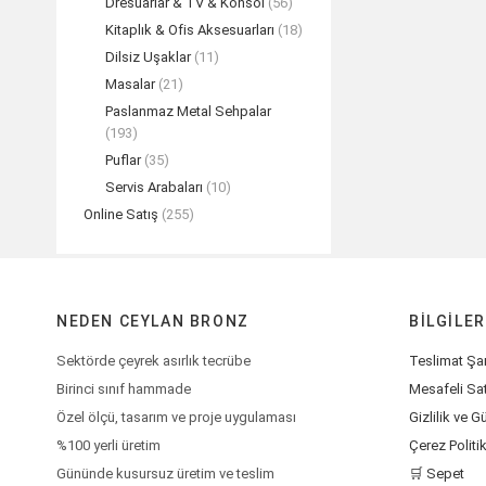
Dresuarlar & TV & Konsol
(56)
Kitaplık & Ofis Aksesuarları
(18)
Dilsiz Uşaklar
(11)
Masalar
(21)
Paslanmaz Metal Sehpalar
(193)
Puflar
(35)
Servis Arabaları
(10)
Online Satış
(255)
NEDEN CEYLAN BRONZ
BILGILER
Sektörde çeyrek asırlık tecrübe
Teslimat Şar
Birinci sınıf hammade
Mesafeli Sa
Özel ölçü, tasarım ve proje uygulaması
Gizlilik ve G
%100 yerli üretim
Çerez Politi
Gününde kusursuz üretim ve teslim
🛒 Sepet