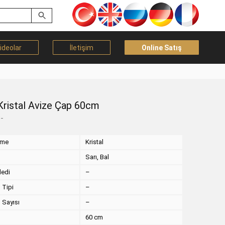
ideolar
İletişim
Online Satış
Kristal Avize Çap 60cm
-
eme
Kristal
Sarı, Bal
dedi
–
 Tipi
–
 Sayısı
–
60 cm