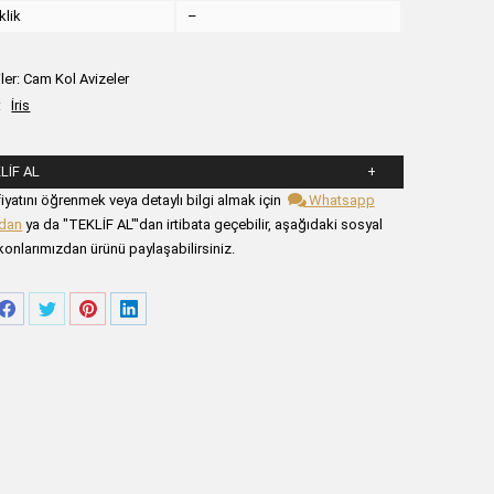
klik
–
ler:
Cam Kol Avizeler
:
İris
LIF AL
şağıdaki formu alanlarını doldurunuz.
iyatını öğrenmek veya detaylı bilgi almak için
Whatsapp
zdan
ya da "TEKLİF AL"'dan irtibata geçebilir, aşağıdaki sosyal
onlarımızdan ürünü paylaşabilirsiniz.
re
Share
Share
Share
Share
on
on
on
on
tsApp
Facebook
Twitter
Pinterest
LinkedIn