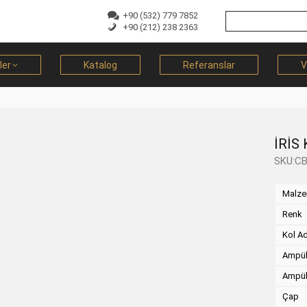
+90 (532) 779 7852
+90 (212) 238 2363
ler
Katalog
Referanslar
V
İRİS 
SKU:CB
Malz
Renk
Kol A
Ampül
Ampül
Çap