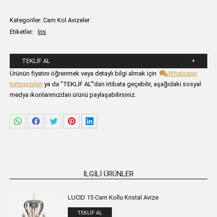
Kategoriler:
Cam Kol Avizeler
Etiketler:
İris
TEKLIF AL
Lütfen aşağıdaki formu alanlarını doldurunuz.
Ürünün fiyatını öğrenmek veya detaylı bilgi almak için
Whatsapp
hattımızdan
ya da "TEKLİF AL"'dan irtibata geçebilir, aşağıdaki sosyal
medya ikonlarımızdan ürünü paylaşabilirsiniz.
Share
Share
Share
Share
Share
on
on
on
on
on
WhatsApp
Facebook
Twitter
Pinterest
LinkedIn
İLGILI ÜRÜNLER
LUCID 15 Cam Kollu Kristal Avize
TEKLIF AL