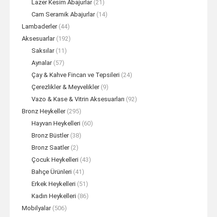
Lazer Kesim Abajurlar
(21)
Cam Seramik Abajurlar
(14)
Lambaderler
(44)
Aksesuarlar
(192)
Saksılar
(11)
Aynalar
(57)
Çay & Kahve Fincan ve Tepsileri
(24)
Çerezlikler & Meyvelikler
(9)
Vazo & Kase & Vitrin Aksesuarları
(92)
Bronz Heykeller
(295)
Hayvan Heykelleri
(60)
Bronz Büstler
(38)
Bronz Saatler
(2)
Çocuk Heykelleri
(43)
Bahçe Ürünleri
(41)
Erkek Heykelleri
(51)
Kadın Heykelleri
(86)
Mobilyalar
(506)