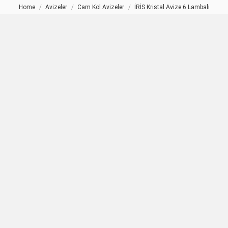
Home
Avizeler
Cam Kol Avizeler
İRİS Kristal Avize 6 Lambalı
You are here: