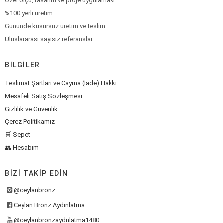
Özel ölçü, tasarım ve proje uygulaması
%100 yerli üretim
Gününde kusursuz üretim ve teslim
Uluslararası sayısız referanslar
BILGILER
Teslimat Şartları ve Cayma (İade) Hakkı
Mesafeli Satış Sözleşmesi
Gizlilik ve Güvenlik
Çerez Politikamız
🛒 Sepet
👥 Hesabım
BIZI TAKIP EDIN
@ceylanbronz
Ceylan Bronz Aydınlatma
@ceylanbronzaydnlatma1480