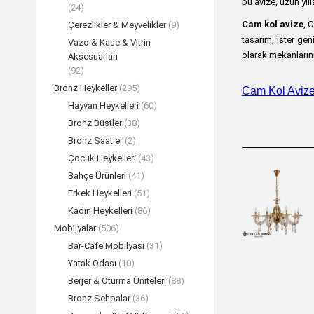
bu avize, uzun yıll
(24)
Cam kol avize
, 
Çerezlikler & Meyvelikler
(9)
tasarım, ister gen
Vazo & Kase & Vitrin
olarak mekanların
Aksesuarları
(92)
Bronz Heykeller
(295)
Cam Kol Avizele
Hayvan Heykelleri
(60)
Bronz Büstler
(38)
Bronz Saatler
(2)
Çocuk Heykelleri
(43)
Bahçe Ürünleri
(41)
Erkek Heykelleri
(51)
Kadın Heykelleri
(86)
Mobilyalar
(506)
Bar-Cafe Mobilyası
(31)
Yatak Odası
(10)
Berjer & Oturma Üniteleri
(88)
Bronz Sehpalar
(36)