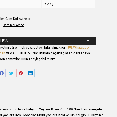
k
6,2 kg
ler:
Cam Kol Avizeler
:
Cam Kol Avize
LIF AL
şağıdaki formu alanlarını doldurunuz.
iyatını öğrenmek veya detaylı bilgi almak için
Whatsapp
zdan
ya da "TEKLİF AL"'dan irtibata geçebilir, aşağıdaki sosyal
onlarımızdan ürünü paylaşabilirsiniz.
re
Share
Share
Share
Share
on
on
on
on
tsApp
Facebook
Twitter
Pinterest
LinkedIn
 eşsiz bir hava katıyor.
Ceylan Bronz
’un 1995’ten beri süregelen
obilyacılar Sitesi, Modoko Mobilyacılar Sitesi ve Sirkeci gibi Türkiye’nin