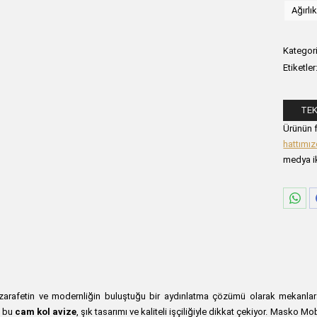
Ağırlı
Kategori
Etiketler
TEK
Lütfen a
Ürünün f
hattımı
medya ik
Sha
on
Wha
 zarafetin ve modernliğin buluştuğu bir aydınlatma çözümü olarak mekanlara
n bu
cam kol avize
, şık tasarımı ve kaliteli işçiliğiyle dikkat çekiyor. Masko M