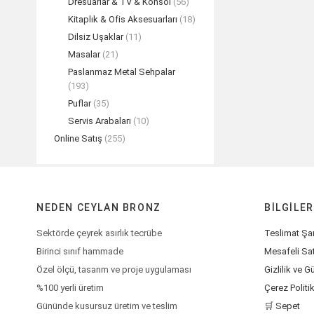
Dresuarlar & TV & Konsol
(56)
Kitaplık & Ofis Aksesuarları
(18)
Dilsiz Uşaklar
(11)
Masalar
(21)
Paslanmaz Metal Sehpalar
(193)
Puflar
(35)
Servis Arabaları
(10)
Online Satış
(255)
NEDEN CEYLAN BRONZ
BILGILER
Sektörde çeyrek asırlık tecrübe
Teslimat Şar
Birinci sınıf hammade
Mesafeli Sa
Özel ölçü, tasarım ve proje uygulaması
Gizlilik ve G
%100 yerli üretim
Çerez Politi
Gününde kusursuz üretim ve teslim
🛒 Sepet