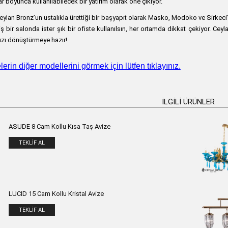
ar boyunca kullanılabilecek bir yatırım olarak öne çıkıyor.
Ceylan Bronz’un ustalıkla ürettiği bir başyapıt olarak Masko, Modoko ve Sirkeci’de
iş bir salonda ister şık bir ofiste kullanılsın, her ortamda dikkat çekiyor. Cey
ızı dönüştürmeye hazır!
rin diğer modellerini görmek için lütfen tıklayınız.
İLGILI ÜRÜNLER
ASUDE 8 Cam Kollu Kısa Taş Avize
TEKLIF AL
LUCID 15 Cam Kollu Kristal Avize
TEKLIF AL