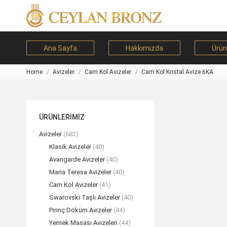
Ana Sayfa
Hakkımızda
Ürün
Home
Avizeler
Cam Kol Avizeler
Cam Kol Kristal Avize 6KA
You are here:
ÜRÜNLERİMİZ
Avizeler
(682)
Klasik Avizeler
(40)
Avangarde Avizeler
(40)
Maria Teresa Avizeler
(40)
Cam Kol Avizeler
(41)
Swarovski Taşlı Avizeler
(40)
Pirinç Döküm Avizeler
(44)
Yemek Masası Avizeleri
(44)