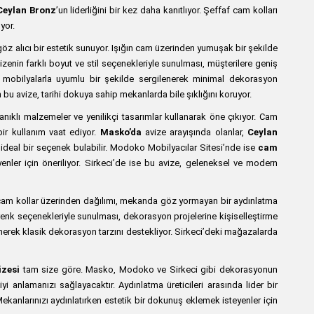
Ceylan Bronz
’un liderliğini bir kez daha kanıtlıyor. Şeffaf cam kolları
yor.
a göz alıcı bir estetik sunuyor. Işığın cam üzerinden yumuşak bir şekilde
enin farklı boyut ve stil seçenekleriyle sunulması, müşterilere geniş
mobilyalarla uyumlu bir şekilde sergilenerek minimal dekorasyon
 bu avize, tarihi dokuya sahip mekanlarda bile şıklığını koruyor.
nıklı malzemeler ve yenilikçi tasarımlar kullanarak öne çıkıyor. Cam
bir kullanım vaat ediyor.
Masko’da
avize arayışında olanlar,
Ceylan
in ideal bir seçenek bulabilir. Modoko Mobilyacılar Sitesi’nde ise
cam
yenler için öneriliyor. Sirkeci’de ise bu avize, geleneksel ve modern
ğın cam kollar üzerinden dağılımı, mekanda göz yormayan bir aydınlatma
 renk seçenekleriyle sunulması, dekorasyon projelerine kişiselleştirme
nerek klasik dekorasyon tarzını destekliyor. Sirkeci’deki mağazalarda
izesi
tam size göre. Masko, Modoko ve Sirkeci gibi dekorasyonun
yi anlamanızı sağlayacaktır. Aydınlatma üreticileri arasında lider bir
 Mekanlarınızı aydınlatırken estetik bir dokunuş eklemek isteyenler için