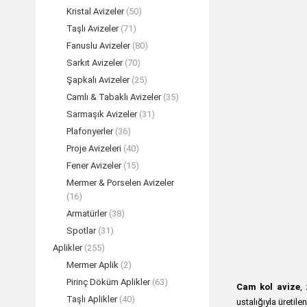
Kristal Avizeler
(50)
Taşlı Avizeler
(71)
Fanuslu Avizeler
(80)
Sarkıt Avizeler
(70)
Şapkalı Avizeler
(25)
Camlı & Tabaklı Avizeler
(35)
Sarmaşık Avizeler
(31)
Plafonyerler
(36)
Proje Avizeleri
(40)
Fener Avizeler
(15)
Mermer & Porselen Avizeler
(16)
Armatürler
(38)
Spotlar
(31)
Aplikler
(255)
Mermer Aplik
(2)
Pirinç Döküm Aplikler
(63)
Cam kol avize
,
Taşlı Aplikler
(40)
ustalığıyla üretile