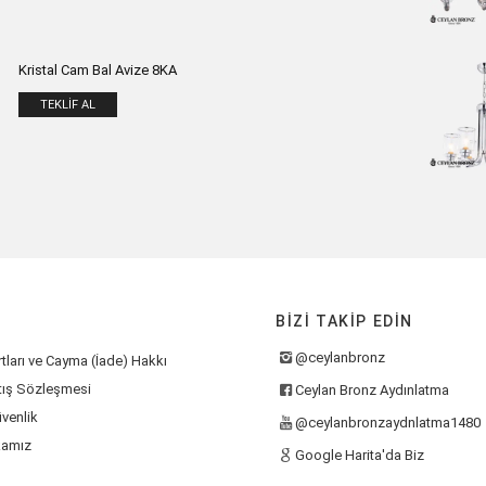
Kristal Cam Bal Avize 8KA
TEKLIF AL
BIZI TAKIP EDIN
@ceylanbronz
tları ve Cayma (İade) Hakkı
tış Sözleşmesi
Ceylan Bronz Aydınlatma
üvenlik
@ceylanbronzaydnlatma1480
kamız
Google Harita'da Biz