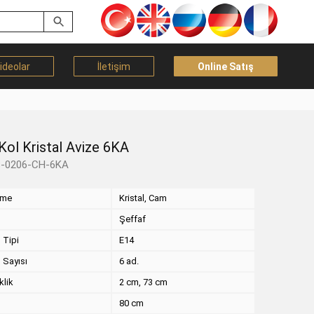
ideolar
İletişim
Online Satış
ol Kristal Avize 6KA
B-0206-CH-6KA
eme
Kristal, Cam
Şeffaf
 Tipi
E14
 Sayısı
6 ad.
klik
2 cm, 73 cm
80 cm