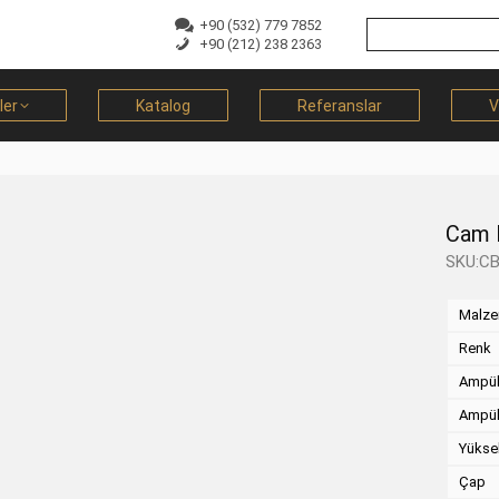
+90 (532) 779 7852
+90 (212) 238 2363
ler
Katalog
Referanslar
V
Cam K
SKU:C
Malz
Renk
Ampül
Ampül
Yükse
Çap