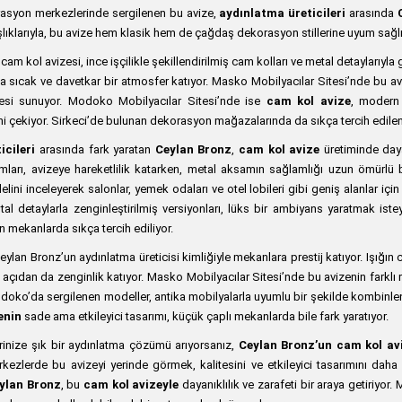
asyon merkezlerinde sergilenen bu avize,
aydınlatma üreticileri
arasında
lıklarıyla, bu avize hem klasik hem de çağdaş dekorasyon stillerine uyum sağlı
 cam kol avizesi, ince işçilikle şekillendirilmiş cam kolları ve metal detaylarıyl
 sıcak ve davetkar bir atmosfer katıyor. Masko Mobilyacılar Sitesi’nde bu aviz
esi sunuyor. Modoko Mobilyacılar Sitesi’nde ise
cam kol avize
, modern 
sini çekiyor. Sirkeci’de bulunan dekorasyon mağazalarında da sıkça tercih edilen
icileri
arasında fark yaratan
Ceylan Bronz
,
cam kol avize
üretiminde daya
vrımları, avizeye hareketlilik katarken, metal aksamın sağlamlığı uzun ömürlü 
lini inceleyerek salonlar, yemek odaları ve otel lobileri gibi geniş alanlar iç
tal detaylarla zenginleştirilmiş versiyonları, lüks bir ambiyans yaratmak iste
en mekanlarda sıkça tercih ediliyor.
Ceylan Bronz’un aydınlatma üreticisi kimliğiyle mekanlara prestij katıyor. Işı
 açıdan da zenginlik katıyor. Masko Mobilyacılar Sitesi’nde bu avizenin farklı
odoko’da sergilenen modeller, antika mobilyalarla uyumlu bir şekilde kombinle
enin
sade ama etkileyici tasarımı, küçük çaplı mekanlarda bile fark yaratıyor.
erinize şık bir aydınlatma çözümü arıyorsanız,
Ceylan Bronz’un cam kol av
rkezlerde bu avizeyi yerinde görmek, kalitesini ve etkileyici tasarımını daha i
ylan Bronz
, bu
cam kol avizeyle
dayanıklılık ve zarafeti bir araya getiriyor.