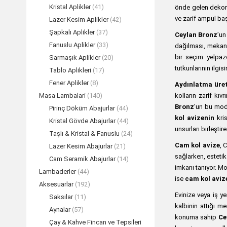
Kristal Aplikler
(41)
önde gelen dekor
ve zarif ampul baş
Lazer Kesim Aplikler
(42)
Şapkalı Aplikler
(37)
Ceylan Bronz
’un
Fanuslu Aplikler
(33)
dağılması, mekana
bir seçim yelpaz
Sarmaşık Aplikler
(20)
tutkunlarının ilgi
Tablo Aplikleri
(17)
Fener Aplikler
(8)
Aydınlatma üret
kolların zarif kı
Masa Lambalari
(140)
Bronz
’un bu mode
Pirinç Döküm Abajurlar
(44)
kol avizenin
kris
Kristal Gövde Abajurlar
(44)
unsurları birleştir
Taşlı & Kristal & Fanuslu
(24)
Cam kol avize
, 
Lazer Kesim Abajurlar
(21)
sağlarken, estetik
Cam Seramik Abajurlar
(14)
imkanı tanıyor. M
Lambaderler
(44)
ise
cam kol aviz
Aksesuarlar
(192)
Evinize veya iş y
Saksılar
(11)
kalbinin attığı me
Aynalar
(57)
konuma sahip
Ce
Çay & Kahve Fincan ve Tepsileri