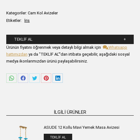
Kategoriler:
Cam Kol Avizeler
Etiketler:
İris
TEKLIF AL
Lütfen aşağıdaki formu alanlarını doldurunuz.
Ürünün fiyatını öğrenmek veya detaylı bilgi almak için
Whatsapp
hattımızdan
ya da "TEKLİF AL"'dan irtibata geçebilir, aşağıdaki sosyal
medya ikonlarımızdan ürünü paylaşabilirsiniz.
Share
Share
Share
Share
Share
on
on
on
on
on
WhatsApp
Facebook
Twitter
Pinterest
LinkedIn
İLGILI ÜRÜNLER
ASUDE 12 Kollu Mavi Yemek Masa Avizesi
TEKLIF AL