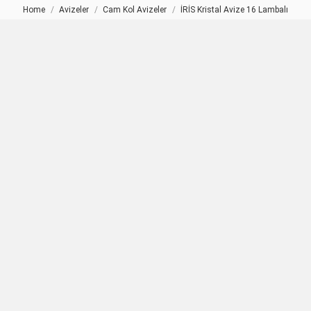
Home
Avizeler
Cam Kol Avizeler
İRİS Kristal Avize 16 Lambalı
You are here: