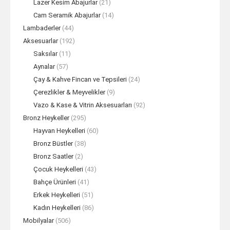
Lazer Kesim Abajurlar
(21)
Cam Seramik Abajurlar
(14)
Lambaderler
(44)
Aksesuarlar
(192)
Saksılar
(11)
Aynalar
(57)
Çay & Kahve Fincan ve Tepsileri
(24)
Çerezlikler & Meyvelikler
(9)
Vazo & Kase & Vitrin Aksesuarları
(92)
Bronz Heykeller
(295)
Hayvan Heykelleri
(60)
Bronz Büstler
(38)
Bronz Saatler
(2)
Çocuk Heykelleri
(43)
Bahçe Ürünleri
(41)
Erkek Heykelleri
(51)
Kadın Heykelleri
(86)
Mobilyalar
(506)