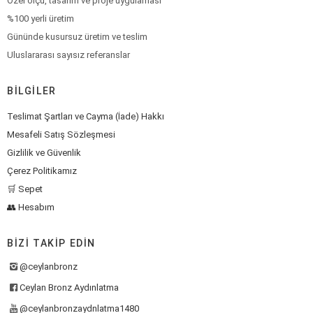
Özel ölçü, tasarım ve proje uygulaması
%100 yerli üretim
Gününde kusursuz üretim ve teslim
Uluslararası sayısız referanslar
BILGILER
Teslimat Şartları ve Cayma (İade) Hakkı
Mesafeli Satış Sözleşmesi
Gizlilik ve Güvenlik
Çerez Politikamız
🛒 Sepet
👥 Hesabım
BIZI TAKIP EDIN
@ceylanbronz
Ceylan Bronz Aydınlatma
@ceylanbronzaydnlatma1480